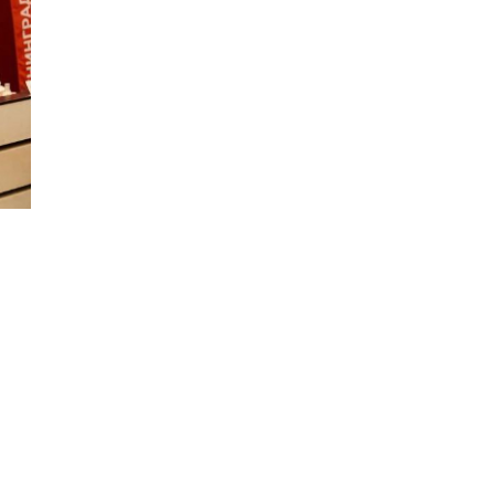
ила
авод