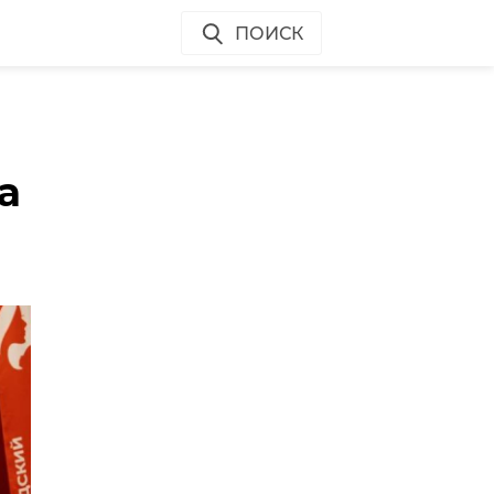
ПОИСК
я
а