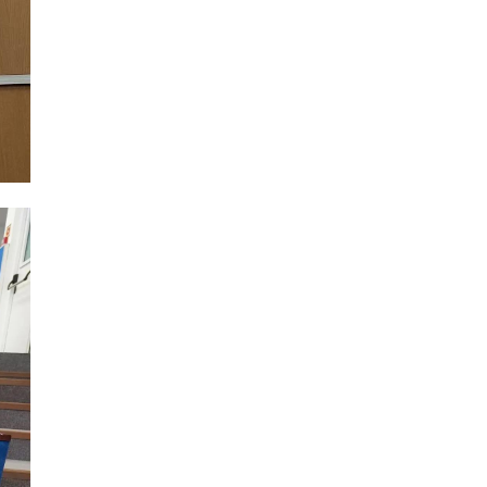
 для
несколько лет
ных в ...
может п ...
, 07:14
20 июля 2021, 13:56