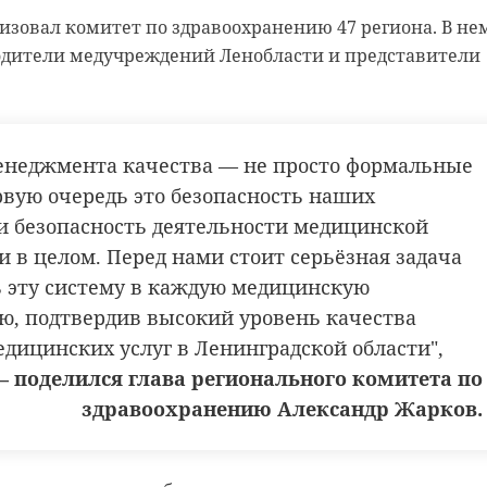
довой договор. Во время работ из-за отсутствия должн
зовал комитет по здравоохранению 47 региона. В не
итории 47 региона локацию для строительства завода
сностью на мужчину упало дерево. Рабочий от
одители медучреждений Ленобласти и представители
омченко, производитель планирует вложить в построй
скончался.
ные средства.
оловное дело по статье "нарушение правил безопасно
 проект составит порядка 1 млрд рублей. "Нейма" хо
абот, повлекшее по неосторожности смерть человека"
тие в 2028-2029 годах, сообщили
"Ведомости Северо-
енеджмента качества — не просто формальные
роводятся следственные мероприятия, направленные 
ервую очередь это безопасность наших
оятельств и причин произошедшего.
и безопасность деятельности медицинской
 создано при помощи нейросети
gnific.com/ru/free-photo/vertical-shot-path-spruce-
и в целом. Перед нами стоит серьёзная задача
m#fromView=search&page=1&position=7&uuid=be1ae912-b
 эту систему в каждую медицинскую
78a0&query=forest
ю, подтвердив высокий уровень качества
строительство
едицинских услуг в Ленинградской области",
— поделился глава регионального комитета по
уголовное дело
здравоохранению Александр Жарков.