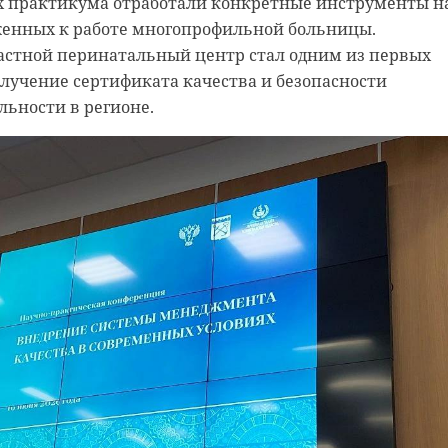
х практикума отработали конкретные инструменты н
енных к работе многопрофильной больницы.
астной перинатальный центр стал одним из первых
лучение сертификата качества и безопасности
льности в регионе.
В Лен
Под здание
будут
будущего отеля в
произ