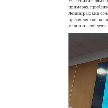
Участники в рамка
примерах, приближ
Ленинградский обл
претендентов на по
медицинской деяте
РЕКОМЕНДУЕМ
В Горелово
‹
Немецкий
появится
инвестор готов за
комплекс по