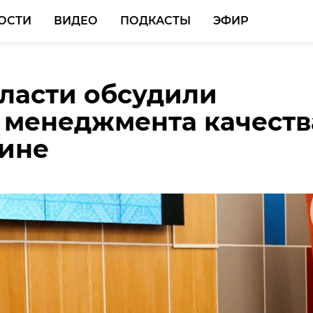
ОСТИ
ВИДЕО
ПОДКАСТЫ
ЭФИР
ласти обсудили
ласти может появитьс
ласти рабочий погиб
 менеджмента качеств
о выпуску кормов для
отовке древесины
ине