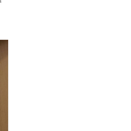
а
области
›
В микрорайоне 1а
водить
Тихвина через