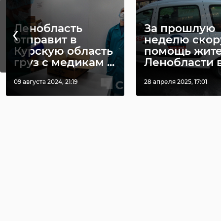
‹
Ленобласть
За прошлую
отправит в
неделю ско
Курскую область
помощь жит
груз с медикам ...
Ленобласти вы
09 августа 2024, 21:19
28 апреля 2025, 17:01