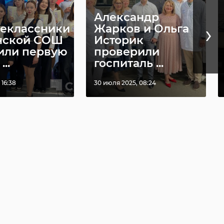
Александр
›
еклассники
Жарков и Ольга
нской СОШ
Историк
или первую
проверили
..
госпиталь ...
 16:38
30 июля 2025, 08:24