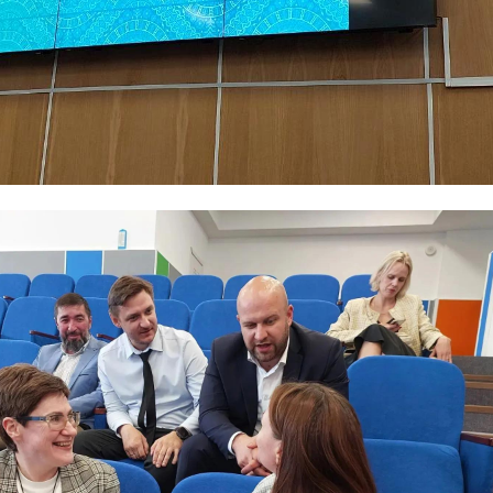
Лодейном Поле
сырье
 ...
выделили у ...
различ
27 мая 2021, 13:13
04 июня 2021