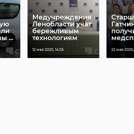
Медучреждения
Старш
рую
Ленобласти учат
Гатчи
ели
бережливым
получ
 ...
технологиям
медсп .
12 мая 2025, 14:55
22 мая 2025,