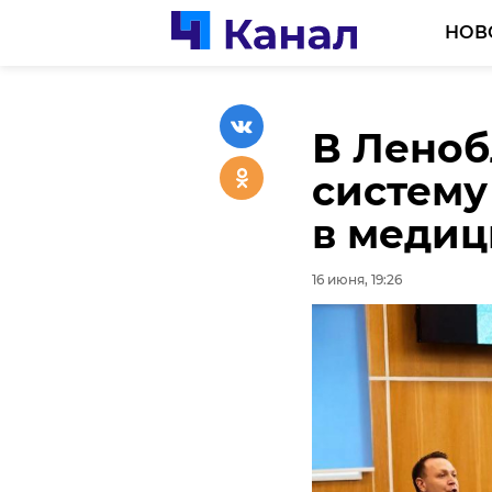
НОВ
В Леноб
В Леноб
В Леноб
систему
завод п
при заг
в медиц
рыб
16 июня, 18:27
16 июня, 19:26
16 июня, 18:53