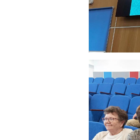
полмиллиарда
выпуску
построить за ...
медоборудова
04 марта 2020, 07:23
01 октября 2020, 13:06