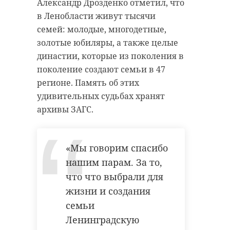
Александр Дрозденко отметил, что
в Ленобласти живут тысячи
семей: молодые, многодетные,
золотые юбиляры, а также целые
династии, которые из поколения в
поколение создают семьи в 47
регионе. Память об этих
удивительных судьбах хранят
архивы ЗАГС.
«Мы говорим спасибо
нашим парам. За то,
что что выбрали для
жизни и создания
Фото:
Фото:
семьи
https://max.ru/drozdenko_au_lo/AZ88S0IdfMM
https://max.ru/stroyblokLO/AZ88tDAHAu8
Ленинградскую