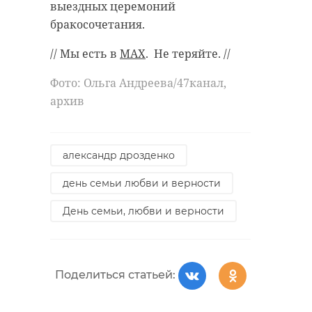
выездных церемоний
образовательных
более 11 тыс
бракосочетания.
учреждений ...
бюджетных ме
// Мы есть в
MAX
. Не теряйте. //
20 августа 2025, 16:37
01 мая, 13:02
Фото: Ольга Андреева/47канал,
архив
александр дрозденко
день семьи любви и верности
День семьи, любви и верности
Поделиться статьей: