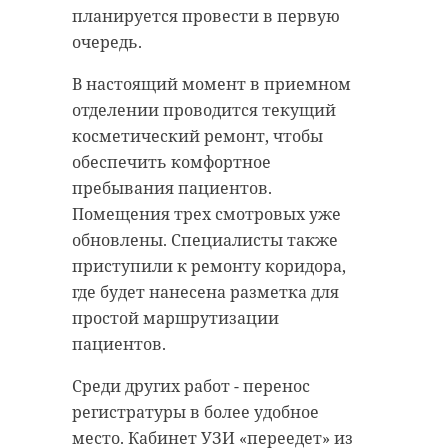
заявлений здесь нет.
планируется провести в первую
особенности территории и его
очередь.
значение для жителей и
В этом году в Ленинградской
паломников.
области появились новые
В настоящий момент в приемном
специальности с бюджетными
отделении проводится текущий
Перед специалистами стоит
местами, которые открыли по
косметический ремонт, чтобы
задача объединить в единый план
запросу крупных предприятий
обеспечить комфортное
обновление инженерных сетей,
региона. В Киришском
пребывания пациентов.
благоустройство, текущий ремонт,
политехническом техникуме
Помещения трех смотровых уже
а также согласовать работу
начали готовить операторов
обновлены. Специалисты также
подрядчиков и источники
технической поддержки, в
приступили к ремонту коридора,
финансирования. К юбилею
Лужском агропромышленном
где будет нанесена разметка для
монастыря территория должна
техникуме — мастеров по
простой маршрутизации
стать более удобной и комфортной
изготовлению, обработке и
пациентов.
для паломников, жителей и гостей
отделке изделий из стекла, в
Старой Ладоги.
Среди других работ - перенос
Сланцевском индустриальном
регистратуры в более удобное
техникуме — машинистов
место. Кабинет УЗИ «переедет» из
энергоблока, а в Ленинградском