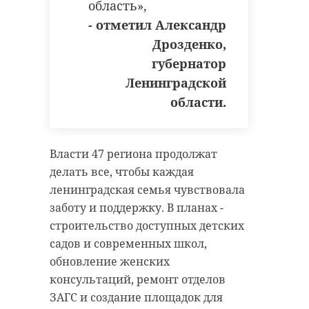
область»,
- отметил Александр
приемная кампания
староладожский монастырь
Дрозденко,
александр дрозденко
губернатор
евгений барановский
Ленинградской
области.
Поделиться статьей:
Поделиться статьей:
Власти 47 региона продолжат
делать все, чтобы каждая
РЕКОМЕНДУЕМ
ленинградская семья чувствовала
заботу и поддержку. В планах -
строительство доступных детских
садов и современных школ,
обновление женских
Сергей
консультаций, ремонт отделов
Перминов:
В Ленобласт
ЗАГС и создание площадок для
Система
подготовили