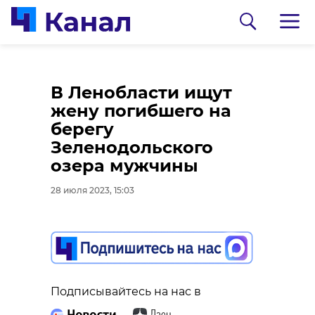
В Гончаровской
РКС-энерго
В Ленобласти ищут
школе к 1 сентября
переходит на
жену погибшего на
ремонтируют
российское ПО
берегу
спортзал
Зеленодольского
28 июля 2023, 14:36
озера мужчины
28 июля 2023, 14:43
28 июля 2023, 15:03
Подписывайтесь на нас в
Подписывайтесь на нас в
Подписывайтесь на нас в
Доступ к старой версии сервиса