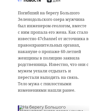
Выборгский район активно
«Личный кабинет» для клиентов
готовится к новому учебному году.
Лужского районного отделения,
Погибший на берегу Большого
В рамках нацпроекта
Кингисеппского районного
Зеленодольского озера мужчина
"Образование" на летних
отделения (Волосовского участка)
был инженером-геологом, вместе
каникулах ремонтируют
и Бокситогорского районного
с ним пропала его жена. Как стало
спортивный зал Гончаровской
отделения (Пикалевского участка)
известно 47channel от источника в
школы. Всего на эти цели
закрыт с 26 июля 2023 года.
правоохранительных органах,
выделили около 7 миллионов
накануне о пропаже 60-летней
В РКС-энерго напомнили
рублей - около 5 миллионов
женщины в полицию заявила
клиентам Лужского районного
осуществляется из местного
родственница. Известно, что они с
отделения, Кингисеппского
бюджета.
мужем уехали отдыхать и
районного отделения
перестали выходить на связь.
Как рассказали в пресс-службе
(Волосовского участка) и
Тело мужа с гнилостными
районной администрации в
Бокситогорского районного
изменениями нашли ранее.
пятницу, 28 июля, по проекту в
отделения (Пикалевского участка)
помещении обновляют стены и
о том, что компания переходит на
пол. В зале проведена новая
российское программное