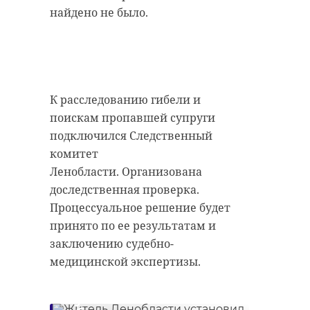
Фото: администрация Выборгского
доставленные
найдено не было.
района Ленобласти
неудобства и
благодарим за
понимание, а также
выборгский район
просим учесть
К расследованию гибели и
ремонт школы
данную информацию
поискам пропавшей супруги
при работе с
подключился Следственный
электронными
комитет
Поделиться статьей:
сервисами.
Ленобласти. Организована
РКС-энерго
доследственная проверка.
Процессуальное решение будет
принято по ее результатам и
Клиенты ООО «РКС-энерго» могут
заключению судебно-
задать любой интересующий
медицинской экспертизы.
Житель
вопрос, направив обращение
Ленобласти
через сервис «Электронная
установил на