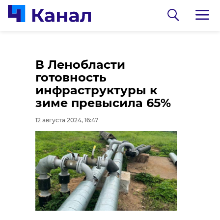
Врач скорой в
Жители поселка
В Ленобласти
Ленобласти
Сарка получат
готовность
реанимировал
перерасчет из-за
инфраструктуры к
младенца,
некачественной
зиме превысила 65%
подавившегося
воды
12 августа 2024, 16:47
смесью
12 августа 2024, 15:52
12 августа 2024, 16:22