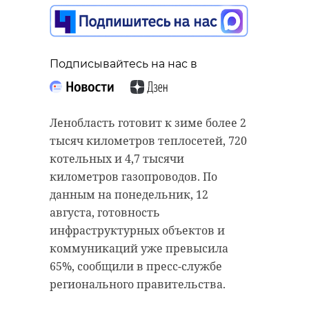
Подписывайтесь на нас в
Подписывайтесь на нас в
Подписывайтесь на нас в
Ленобласть готовит к зиме более 2
Жители поселка Сарка
тысяч километров теплосетей, 720
Врач скорой помощи Токсовской
(Тихвинский район Ленобласти)
котельных и 4,7 тысячи
подстанции Богдан Гуменко в
накануне пожаловались в
километров газопроводов. По
один из своих выездов спас 16-
прокуратура на некачественную
данным на понедельник, 12
дневную девочку. Младенец
питьевую воду. Проверка
августа, готовность
подавился смесью для кормления
подтвердила, что холодная вода в
инфраструктурных объектов и
и перестал дышать.
поселке не соответствует
коммуникаций уже превысила
требованиям. Ведомство взялось
65%, сообщили в пресс-службе
Как рассказал Богдан, в страшный
за восстановление прав жителей.
регионального правительства.
момент ребенок был на руках у