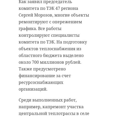
матери - ручки младенца свисали
В рамках проверки также
Как заявил председатель
и девочка не подавала признаков
установлено, что ГУП
комитета по ТЭК 47 региона
жизни. Тогда врач специальным
"Леноблводоканал" не проводил
Сергей Морозов, многие объекты
насосом начал санировать
производственный лабораторный
ремонтируют с опережением
верхние дыхательные пути
контроль качества воды. В связи с
графика. Все работы
ребенка, после чего тот закашлял
этим в адрес директора
контролируют специалисты
и порозовел. Маленького
предприятия внесено
комитета по ТЭК. На подготовку
пациента экстренно доставили в
представление с требованием
объектов теплоснабжения из
ближайшую реанимацию.
произвести перерасчет платы за
областного бюджета выделено
холодное водоснабжение
около 700 миллионов рублей.
К моменту прибытия показания
ненадлежащего качества жителям
Также предусмотрено
больной уже были в норме, она
многоквартирных домов.
финансирование за счет
дышала самостоятельно. В пути к
ресурсоснабжающих
медучреждению врач скорой
В суд направлено исковое
организаций.
дополнительно санировал
заявление об обязании
дыхательные пути малышки, а
"Леноблводоканала" обеспечить
Среди выполненных работ,
также провел оксигенотерапию.
жителей поселка качественной
например, капремонт участка
питьевой водой. Фактическое
центральной теплотрассы в селе