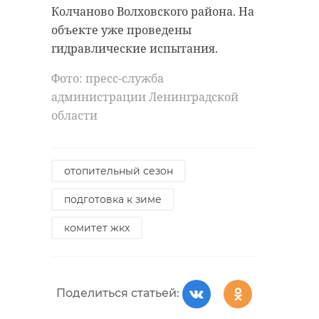
После проведенных анализов
восстановление прав жителей - на
Колчаново Волховского района. На
выяснилось, что с ребенком всё в
контроле прокурора области.
объекте уже проведены
порядке. Теперь родители ни на
гидравлические испытания.
минуту не отходят от дочки.
Фото:
https://pxhere.com/ru/photo/676960
Фото: пресс-служба
администрации Ленинградской
области
тихвинский район
прокуратура
отопительный сезон
водоснабжение
подготовка к зиме
поселок сарка
комитет жкх
Поделиться статьей:
Поделиться статьей:
Фото: Анастасия