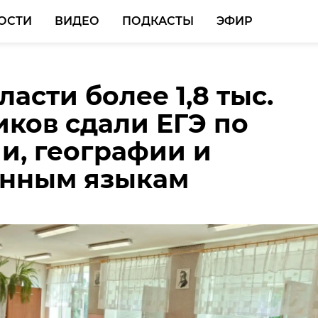
ОСТИ
ВИДЕО
ПОДКАСТЫ
ЭФИР
асти более 1,8 тыс.
 суд вынес приговор
ницу Ленобласти
ков сдали ЕГЭ по
лю BMW, сбившему
рили к 15 годам
и, географии и
а в нетрезвом виде
 за производство
анным языкам
ков