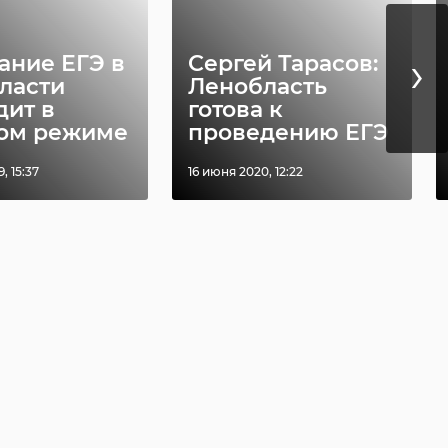
›
области
В Лужском
судить
районе угонщика
›
ника за
отправили за
ание ЕГЭ в
Сергей Тарасов:
ость по ...
решетку на 1 ...
ласти
Ленобласть
дит в
готова к
6:38
04 марта, 15:06
ом режиме
проведению ЕГЭ
, 15:37
16 июня 2020, 12:22