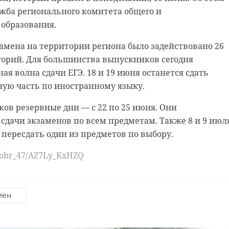
жба регионального комитета общего и
иона.
ь BMW. Он не справился с управлением и сбил пешеход
 образования.
иагностировали серьезные травмы.
 доказательства, что подсудимая вместе с соучастник
амена на территории региона было задействовано 26
чинском районе лабораторию по производству
шу к трем годам лишения свободы условно с
торий. Для большинства выпускников сегодня
извели более 1 кг запрещенного вещества, которое
ком три года и лишил права управлять транспортны
ая волна сдачи ЕГЭ. 18 и 19 июня останется сдать
ть.
ода.
ную часть по иностранному языку.
е органы также изъяли прекурсоры для дальнейшего
в более чем 3 млн рублей, конфискована и передана 
ов резервные дни — с 22 по 25 июня. Они
весом более 1,5 кг.
дарства.
сдачи экзаменов по всем предметам. Также 8 и 9 июл
ушку к 15 годам и 3 месяцам лишения свободы с
u/id7802015780_gos/AZ7Lxp5AWJI
пересдать один из предметов по выбору.
авительной колонии общего режима.
u/obr_47/AZ7Ly_KxHZQ
 создано при помощи нейросети
уголовное дело
мен
гатчинский район