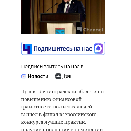
47channel
Подписывайтесь на нас в
Проект Ленинградской области по
47channel
повышению финансовой
Ростовые фигуры ополченцев
грамотности пожилых людей
разных эпох — от XIII до XX века, с
вышел в финал всероссийского
воссозданными полностью
конкурса лучших практик,
костюмными комплексами.
получив признание в номинации