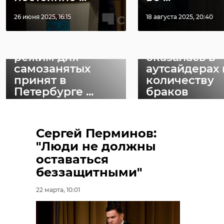
Уникальная выставка будет
26 июня 2025, 16:15
18 августа 2025, 20:40
работать в Петербурге до 21 мая.
Налоговый
Ленобласть
режим для
оказалась в
самозанятых
аутсайдерах 
принят в
количеству
Петербурге ...
браков
15 декабря 2019, 14:58
01 марта 2020, 17:39
Сергей Перминов:
"Люди не должны
оставаться
47channel
беззащитными"
22 марта, 10:01