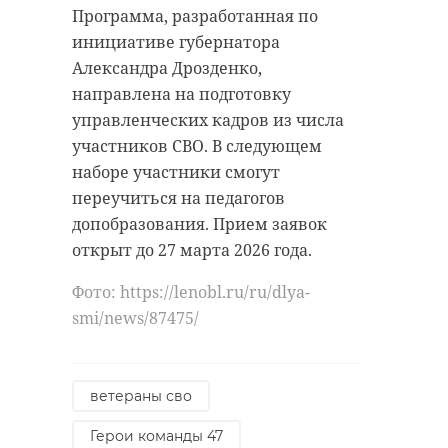
свидетелем зрелищной
Программа, разработанная по
вместе образуют единую
реконструкции. Студенты ЛГУ
инициативе губернатора
экосистему.
имени Пушкина в облачении
Александра Дрозденко,
Основные цели создания таких
бойцов XIII века воссоздали
направлена на подготовку
зон: поддержание среды обитания,
классический поединок на мечах
управленческих кадров из числа
охрана природы, обеспечение
и копьях. Такое же
участников СВО. В следующем
экологической устойчивости,
обмундирование и вооружение
наборе участники смогут
улучшение санитарных условий и
гости увидят в выставочном зале
переучиться на педагогов
организация отдыха для жителей
на ростовых фигурах.
допобразования. Прием заявок
обоих регионов.
открыт до 27 марта 2026 года.
Ранее 47channel
рассказывал
об
Фото: https://lenobl.ru/ru/dlya-
общественных слушаниях,
smi/news/87475/
организованных Общественной
палатой Ленобласти и
рассматривающих инициативу по
ветераны сво
созданию совместно с
Герои команды 47
Петербургом «зеленого пояса».
47channel