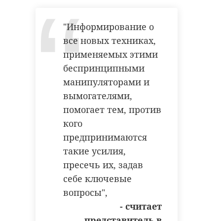
различными свидетельствами
эпохи, оживающими на экранах,
"Информирование о
чтобы каждый посетитель смог
все новых техниках,
проследить незримую нить,
применяемых этими
связующую день сегодняшний с
беспринципными
почти 8-вековой историей
манипуляторами и
монастыря.
вымогателями,
Фото: 47channel
помогает тем, против
кого
предпринимаются
россия моя история
такие усилия,
пресечь их, задав
петербург
куда пойти
себе ключевые
историческая выставка
вопросы",
сталая ладога
- считает
представитель в