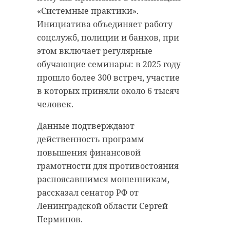
Каждая деталь этих исторических
«Системные практики».
реконструкций — результат
Инициатива объединяет работу
кропотливой работы с
соцслужб, полиции и банков, при
подлинными источниками.
этом включает регулярные
обучающие семинары: в 2025 году
Воин XIII века изображен в
прошло более 300 встреч, участие
кольчуге и шлеме десятинного
в которых приняли около 6 тысяч
типа, с копьем и топором. Таким
человек.
был простой человек, стоявший
насмерть вместе с Александром
Данные подтверждают
Невским в битве со шведами.
действенность программ
повышения финансовой
В 16-ти мультимедийных экранах,
грамотности для противостояния
ведущих в атриум Исторического
распоясавшимся мошенникам,
парка, будет представлен путь
рассказал сенатор РФ от
Обители сквозь века. История
Ленинградской области Сергей
рассказана редкими
Перминов.
документальными кадрами и