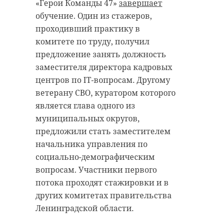
«Герои Команды 47»
завершает
Ленинградской области. Общая
при монастыре в 2024 году и
обучение. Один из стажеров,
площадь этой зоны составит более
обновленного в 2026 году. На
проходивший практику в
170 тысяч гектаров, из которых 22
открытии побывал наш
комитете по труду, получил
тысячи будут находиться в
корреспондент.
предложение занять должность
пределах Северной столицы, а
заместителя директора кадровых
оставшиеся 150 тысяч — в
центров по IT-вопросам. Другому
Ленинградской области.
ветерану СВО, куратором которого
Законопроект
устанавливает
является глава одного из
особый режим
муниципальных округов,
природопользования и
предложили стать заместителем
ограничения на хозяйственную
начальника управления по
деятельность в пределах
социально-демографическим
47channel
«зеленого пояса». Он будет
вопросам. Участники первого
В рамках торжественного
представлять собой каркас,
потока проходят стажировки и в
открытия звучали песни, слова
состоящий из лесных массивов,
других комитетах правительства
благодарности и восхищения, а
водоемов, природных ландшафтов
Ленинградской области.
также можно было стать
и зеленых насаждений, которые