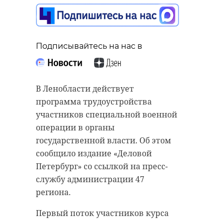
Подписывайтесь на нас в
Подписывайтесь на нас в
Подписывайтесь на нас в
В Ленобласти действует
На заседании Законодательного
программа трудоустройства
собрания Санкт-Петербурга 18
В Историческом парке «Россия —
участников специальной военной
марта был утвержден
моя история» открылась выставка
операции в органы
законопроект о создании
Форпост Святой Руси. Экспозиция
государственной власти. Об этом
«зеленого пояса». Этот документ
посвящена 785-летию
сообщило издание «Деловой
предполагает формирование
Староладожского Никольского
Петербург» со ссылкой на пресс-
единой рекреационной зоны
мужского монастыря. Северная
службу администрации 47
вокруг города, включающей как
столица впервые принимает
региона.
городские лесопарки, так и
экспонаты Мемориального музея
Первый поток участников курса
прилегающие территории
народного ополчения, созданного