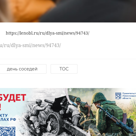
https://lenobl.ru/ru/dlya-smi/news/94743/
ru/ru/dlya-smi/news/94743/
день соседей
ТОС