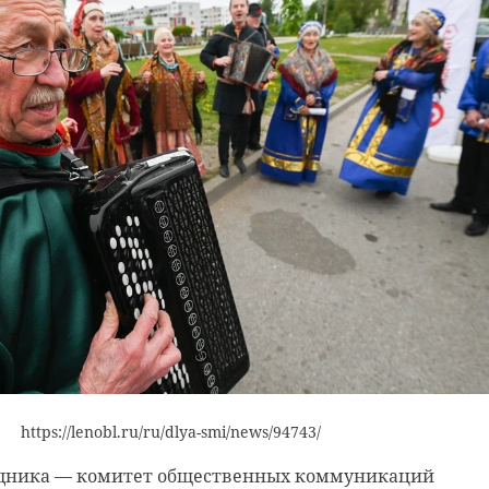
ком
Петербургские
Сотни
оге
врачи спасают
тюлен
новорожденную
подра
о ...
ладожскую ...
льду Ф
22 марта, 11:15
23 марта, 08
https://lenobl.ru/ru/dlya-smi/news/94743/
здника — комитет общественных коммуникаций