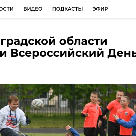
ОСТИ
ВИДЕО
ПОДКАСТЫ
ЭФИР
градской области
мушник в
и Всероссийский Ден
адской области
 на месте преступлени
 и попался