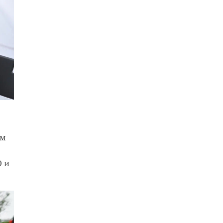
ом
О и