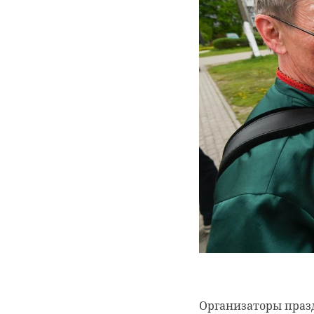
Жителей
‹
Ленобласти
Лед на Финс
просят сообщать
заливе и Лад
о попавших в
создал
беду ...
идеальные усл
18 марта 2025, 09:56
16 марта, 07:17
Организаторы пра