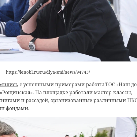
https://lenobl.ru/ru/dlya-smi/news/94743/
мились
с успешными примерами работы ТОС «Наш д
«Рощинская». На площадке работали мастер-классы,
книгами и рассадой, организованные различными НК
и фондами.