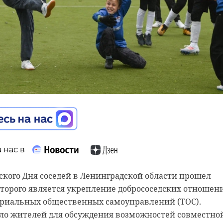
/wall-14600522_66398
е спасения тюленей
али о методе
 нас в
тации животных для
 нас в
ского Дня соседей в Ленинградской области прошел
торого является укрепление добрососедских отношен
жизни
ибылово в Выборгском районе Ленобласти обратился 
ориальных общественных самоуправлений (ТОС).
ем о краже. По словам владельца загородного дома, 2
ло жителей для обсуждения возможностей совместно
проник злоумышленник, разбив окно. Преступник вын