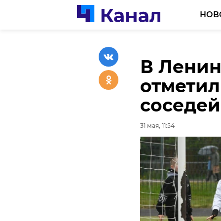
НОВ
В Ленин
Вор-до
отметил
Ленингр
соседей
оставил
паспорт
31 мая, 11:54
31 мая, 10:00