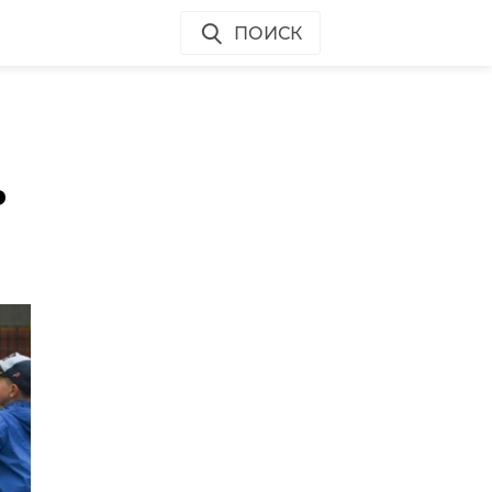
ПОИСК
ь
я