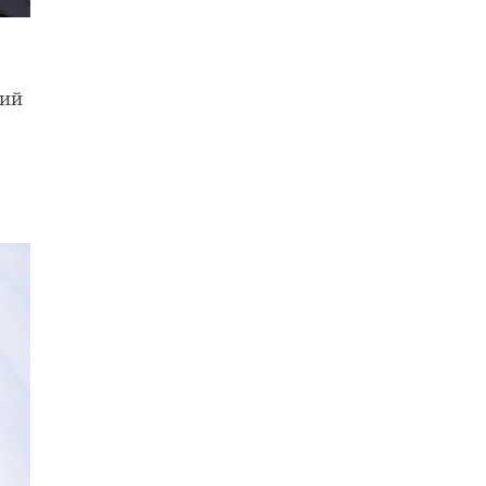
й
м и
ций
ось
ть