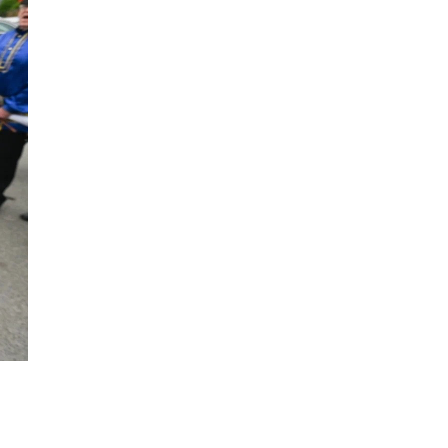
Отощавшего, но
›
 упитанных
осторожного
ят
тюлененка
стают на
заметили у серф
инского ...
...
:07
08 апреля, 14:05