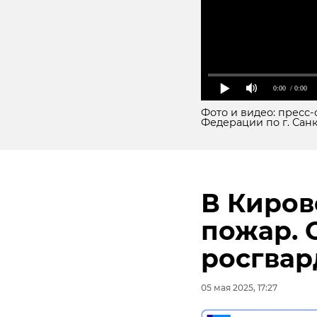
0:00
/ 0:00
Фото и видео: пресс
Федерации по г. Сан
В Киров
Подписывайтесь на
пожар. 
В Выборге в рамках
росгвар
неожиданную наход
сводов, поделились
05 мая 2025, 17:27
наследия Ленобласт