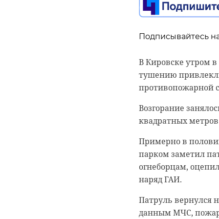
Своды нашли в про
снятия слоя земли.
Подписывайтесь на
деревянных ступене
Как напомнили в ком
В Кировске утром в 
году он стал Кафед
тушению привлекли 
назначение. Был р
противопожарной с
В рамках консервац
Возгорание занялос
здесь благоустроен
квадратных метров.
Примерно в половин
парком заметил па
огнеборцам, оцепил
наряд ГАИ.
Патруль вернулся н
данным МЧС, пожар