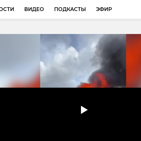
ОСТИ
ВИДЕО
ПОДКАСТЫ
ЭФИР
ах Кафедрального
в Выборге обнаружил
 двух сводов