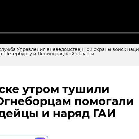
-служба Управления вневедомственной охраны войск нац
кт-Петербургу и Ленинградской области
ске утром тушили
 нас в
Огнеборцам помогали
 работ по консервации "Кафедрального собора" сделал
дейцы и наряд ГАИ
ку. Специалисты обнаружили остатки двух каменны
 в пресс-службе комитета по сохранению культурного
и в понедельник, 5 мая.