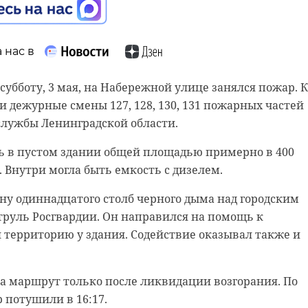
цессе укрепления фундамента. Они показались после
 Предположительно, ранее они служили опорой для
 нас в
й, ведущих в боковой вход хоры собора.
итете, собор начали воссоздавать в 1413 году, в 1554
субботу, 3 мая, на Набережной улице занялся пожар. К
ральным собором города и после не раз менял свое
дежурные смены 127, 128, 130, 131 пожарных частей
азрушен в годы Великой Отечественной войны.
лужбы Ленинградской области.
ии сохранят оставшуюся часть здания. В планах откр
ь в пустом здании общей площадью примерно в 400
ное пространство.
 Внутри могла быть емкость с дизелем.
у одиннадцатого столб черного дыма над городским
труль Росгвардии. Он направился на помощь к
 территорию у здания. Содействие оказывал также и
а маршрут только после ликвидации возгорания. По
 потушили в 16:17.