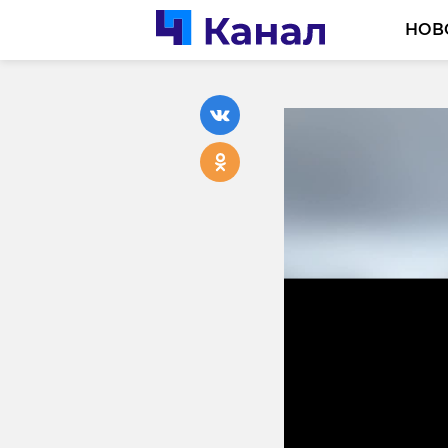
НОВ
На руин
собора 
остатки
05 мая 2025, 17:20