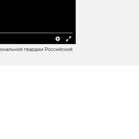
иональной гвардии Российской
и
х