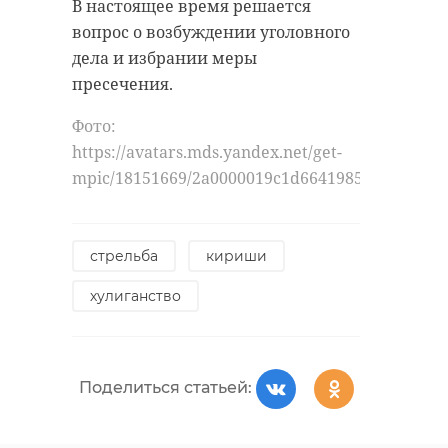
В настоящее время решается
прогноз погоды
вопрос о возбуждении уголовного
Поделиться статьей:
дела и избрании меры
погода в ленобласти
пресечения.
Фото:
https://avatars.mds.yandex.net/get-
Поделиться статьей:
mpic/18151669/2a0000019c1d66419859d11e7e08f
стрельба
кириши
хулиганство
РЕКОМЕНДУЕМ
Поделиться статьей:
В Ленинград