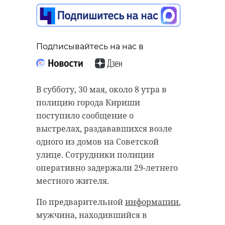
Подписывайтесь на нас в
Подписывайтесь на нас в
Согласно прогнозу ФГБУ «Северо-
Подписывайтесь на нас в
Западное УГУМС» (Росгидромет), в
В субботу, 30 мая, около 8 утра в
Ленинградской области в
полицию города Кириши
понедельник, 1 июня, ожидается
поступило сообщение о
В понедельник, 1 июня, по случаю
облачная с прояснениями погода.
выстрелах, раздававшихся возле
Международного Дня защиты
В некоторых районах возможны
одного из домов на Советской
детей в Ленобласти будет
кратковременные дожди, а ночью
улице. Сотрудники полиции
действовать полный запрет на
местами на землю опустится
оперативно задержали 29-летнего
продажу алкоголя.
туман.
местного жителя.
Ограничения вступят в силу уже
Росгидромет
прогнозирует
ночью
По предварительной
информации
,
31 мая в 22:00 и продолжат
слабый ветер переменных
мужчина, находившийся в