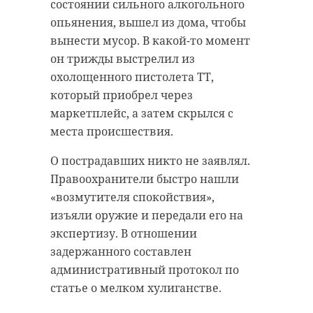
действовать до 11:00 2 июня.
направлений 2-5 м/с. Днем будут
состоянии сильного алкогольного
преобладать ветра северо-
опьянения, вышел из дома, чтобы
Подобный запрет ко Дню защиты
западного и западного
вынести мусор. В какой-то момент
детей вводится в 47 регионе уже
направлений, потоки воздуха
он трижды выстрелил из
много лет в соответствии с
ускорятся до 3-8 метров в секунду.
охолощенного пистолета ТТ,
областным законом №88-оз от 10
который приобрел через
ноября 2011 года. Как правило,
Температура воздуха ночью все
маркетплейс, а затем скрылся с
население относится к данной
еще будет «бодрящей» — от +4 до
места происшествия.
мере с пониманием.
+9 градусов, а днем прогреется
более существенно — до +14...+19
О пострадавших никто не заявлял.
Фото: Сгенерировано нейросетью
градусов. Атмосферное давление
Правоохранители быстро нашли
останется стабильным не
«возмутителя спокойствия»,
повлияет на самочувствие
изъяли оружие и передали его на
алкоголь
метеочувствительных людей.
экспертизу. В отношении
задержанного составлен
запрет на продажу алкоголя
Фото:
административный протокол по
https://photocentra.ru/work/604333
международный день защиты
статье о мелком хулиганстве.
детей