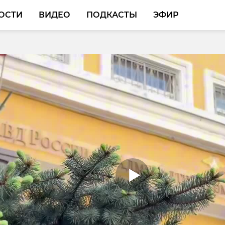
ОСТИ
ВИДЕО
ПОДКАСТЫ
ЭФИР
ласти начала
осить пушица
ищная