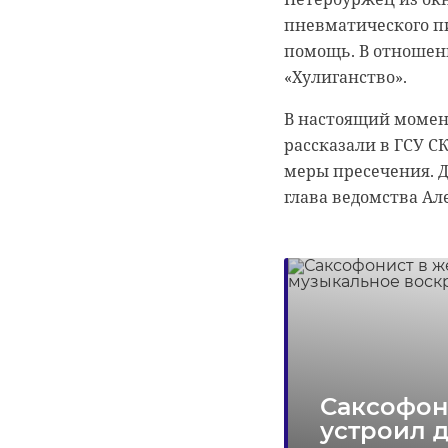
сотрудники полици
в её составе, участ
пневматического п
мужчины, а затем з
помощь. В отношени
«Хулиганство».
Возбуждено уголовн
ГСУ СКР по Санкт-П
В настоящий момент
обвинения и избра
рассказали в ГСУ С
меры пресечения. Д
глава ведомства Ал
В Тихвин
выпила у
Саксофон
устроил 
Врачи Санкт-Петерб