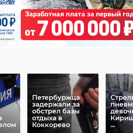
Петербуржца
Стрел
задержали за
пневм
обстрел базы
девоч
а
отдыха в
Кириш
елом
Коккорево
...