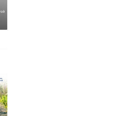
отки
той