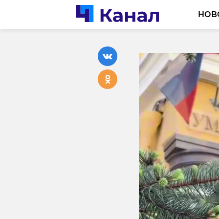
НОВ
В Леноб
плодон
влагал
25 мая, 07:37