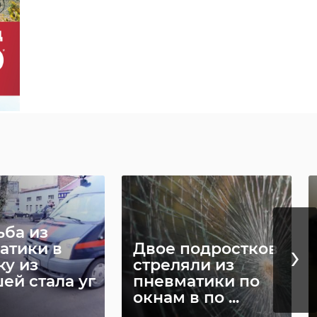
ьба из
›
атики в
Двое подростков
ку из
стреляли из
ей стала уг
пневматики по
окнам в по ...