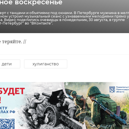
ное воскресенье
усную кислоту. У малышки диагностировали химический ожог ротогл
ищеварительного тракта.
рт с танцами и объятиями под окнами. В Петербурге мужчина в жел
оном устроил музыкальный сеанс с узнаваемыми мелодиями прямо у
. Видео поделились очевидцы в понедельник, 30 августа, в группе
е теряйте. //
т-Петербург" во "ВКонтакте".
е теряйте. //
железноводская улица
облил кислотой
дети
хулиганство