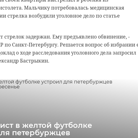
и оперативно установили местонахождение 27-летне
вуя в образовании торфа.
истолета. Мальчику потребовалась медицинская
адержали его. Преступник уже дал показания.
и стрелка возбудили уголовное дело по статье
ое дело по статье Покушение на убийство, - сообщили
етербургу. Решается вопрос о предъявлении ему
 стрелок задержан. Ему предъявлено обвинение, -
нии меры пресечения.
КР по Санкт-Петербургу. Решается вопрос об избрании 
оклад о ходе расследования уголовного дела запросил
ександр Бастрыкин.
е двухлетняя девочка
ксусную кислоту
ист в желтой футболке
для петербуржцев
урга спасают двухлетнюю девочку из Тихвина, которая по недосмотр