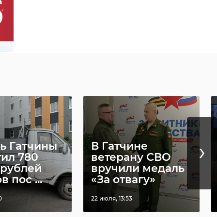
›
ь Гатчины
В Гатчине
тил 780
ветерану СВО
 рублей
вручили медаль
в пос ...
«За отвагу»
0
22 июля, 13:53