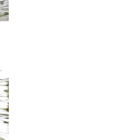
.
afb0.html