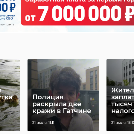
м
Жител
утка
Полиция
запла
раскрыла две
тысяч
кражи в Гатчине
налого
21 июля, 11:11
21 июля, 13:1