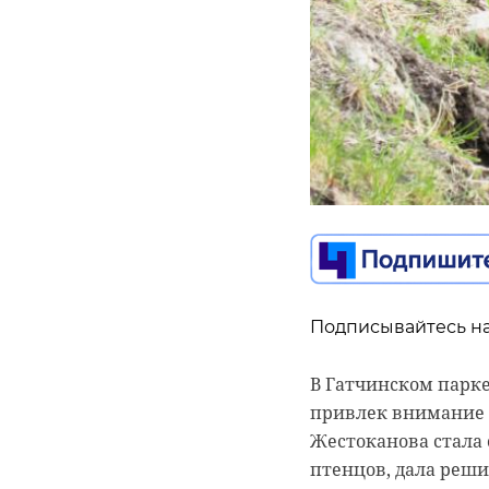
Подписывайтесь на
Подписывайтесь на
Подписывайтесь на
В Гатчинском парке
В воскресенье, 17 
привлек внимание 
Шлиссельбурга пос
В ходе недавних пе
Жестоканова стала 
Невского завода к 
обсуждались вопро
птенцов, дала реши
вызволить травмир
взаимодействия. П