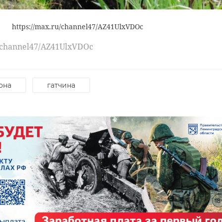
https://max.ru/channel47/AZ41UlxVDOc
u/channel47/AZ41UlxVDOc
она
гатчина