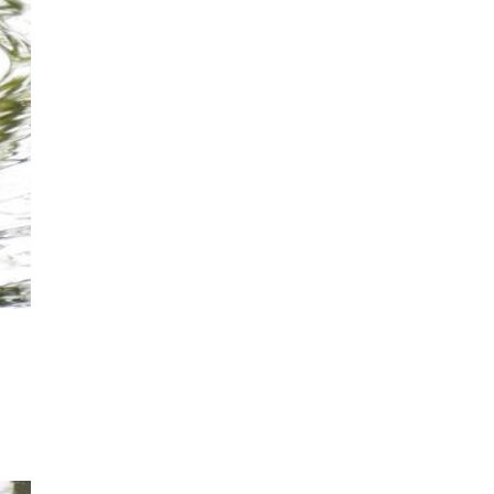
й
Сергей
›
нов:
Перминов:
я никогда
Сделка по
ступала
редкоземельным
т ...
металлам У ...
025, 13:43
27 февраля 2025, 15:52