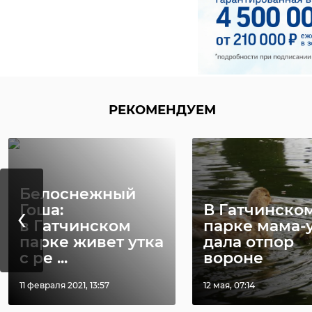
РЕКОМЕНДУЕМ
Белоснежный
‹
Гоша:
В Гатчинско
в Гатчинском
парке мама-
парке живет утка
дала отпор
с ре ...
вороне
11 февраля 2021, 13:57
12 мая, 07:14