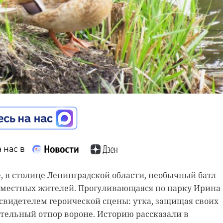
 нас в
 нас в
 нас в
, в столице Ленинградской области, необычный батл
мая, дежурной смене поисково-спасательного отряда
местных жителей. Прогуливающаяся по парку Ирина
тупила информация: в районе Судостроительного
реговоров в Пекине между лидерами Китая и США
свидетелем героической сцены: утка, защищая своих
берегу прибило раненую нерпу. Спасатели сумели
сы торговли, международных конфликтов и военного
тельный отпор вороне. Историю рассказали в
ованное животное и позаботиться о его дальнейшей
редседатель КНР Си Цзиньпин подчеркнул выгоду