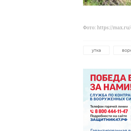
Фото: https://max.r
утка
вор