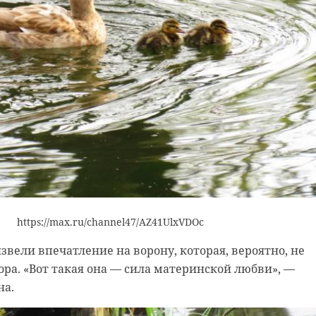
ай
сергей перминов
Сергей
Серге
Перминов:
Перми
ему
Мюнхенская
Росси
конференция
не вы
https://max.ru/channel47/AZ41UlxVDOc
.
показала, чт ...
инициа
звели впечатление на ворону, которая, вероятно, не
ора. «Вот такая она — сила материнской любви», —
17 февраля 2025, 14:31
19 февраля 2
на.