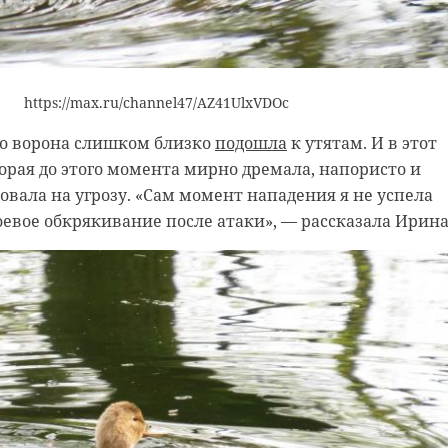
та, Сергей Перминов привел в пример характер
ежду РФ и КНР:
https://max.ru/channel47/AZ41UlxVDOc
китайские отношения строятся совсем на иных
. Наши страны объединяет общее понимание
то ворона слишком близко
подошла
к утятам. И в этот
инципов международных отношений. Китай для
орая до этого момента мирно дремала, напористо и
овала на угрозу. «Сам момент нападения я не успела
к отмечал наш президент — надежный друг и
оевое обкрякивание после атаки», — рассказала Ирина
 партнер, с которым мы взаимовыгодно
ем в целом ряде сфер. Пекин рассматривает
твие похожим образом. Вместе мы вносим
еспечение глобальной стабильности.
.gov.cn/news/202605/15/content_WS6a06b69bc6d00ca5f9a0