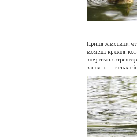
В качестве контрас
взаимоотношений м
Российско-
основаниях
Ирина заметила, ч
базовых пр
момент кряква, кот
энергично отреагир
России, ка
заснять — только б
стабильный
сотруднича
взаимодейс
вклад в об
Фото:
https://english.www