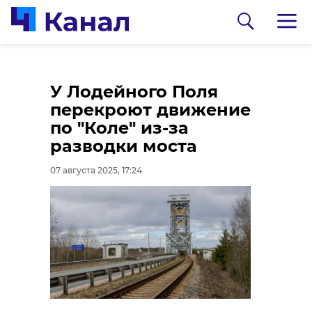
Школьники из
В Ленинградской
У Лодейного Поля
Шлиссельбурга
области 10 августа
перекроют движение
провели "Зарядку со
стартует яхтенная
по "Коле" из-за
стражем порядка"
регата "Большая
разводки моста
Ладога"
07 августа 2025, 17:07
07 августа 2025, 17:24
07 августа 2025, 16:47