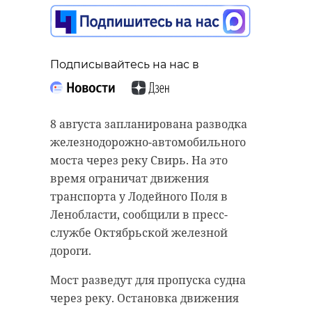
Подписывайтесь на нас в
Подписывайтесь на нас в
Подписывайтесь на нас в
В школе Шлиссельбурга прошла
8 августа запланирована разводка
акция "Зарядка со стражем
В рамках проекта "Ладога-фест" 10
железнодорожно-автомобильного
порядка". Мероприятие
августа в бухте Владимировская
моста через реку Свирь. На это
организовали ОМВД России по
начнётся ежегодная туристская
время ограничат движения
Кировскому району Ленобласти,
парусная регата "Большая Ладога".
транспорта у Лодейного Поля в
активисты "Движения Первых" и
В соревнованиях примут участие
Ленобласти, сообщили в пресс-
комитет образования региона.
более 10 яхт, включая
службе Октябрьской железной
крупнейший катамаран России.
дороги.
Акция объединила учеников всего
Кировского района.
Мероприятие проходит в составе
Мост разведут для пропуска судна
спортивно-туристской программы
через реку. Остановка движения
Полковник полиции Геннадий