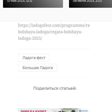
13 мая 2023, 12:12
06 июня 2023, 21:21
увидел.
Фото:
https://ladogafest.com/programme/regata-
bolshaya-ladoga/regata-bolshaya-
ladoga-2025/
Ладога-фест
Большая Ладога
Поделиться статьей: