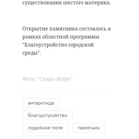
существования шестого материка.
Фабрика из
Как управлять
Соснового Б
олимпийскими
обеспечит
чемпионами и что
малышей
Открытие памятника состоялось в
ждать от ...
одеждой ...
рамках областной программы
"Благоустройство городской
28 ноября 2019, 13:49
04 июня, 07:16
среды".
Фото: "Свирь-Инфо"
антарктида
благоустройство
лодейное поле
памятник