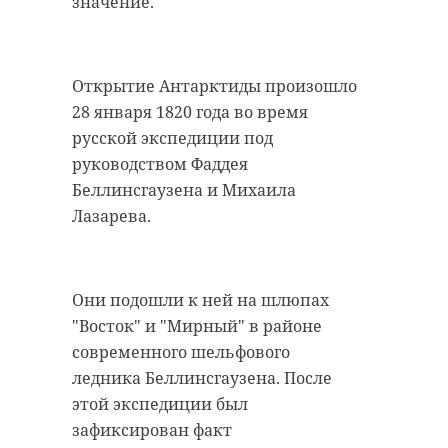
значение.
удастся узнать, какой была жизнь
Анны Беквор и других бельгийцев
военно-историческая
реконструкция
в Сосновом Бору.
Открытие Антарктиды произошло
каменка
28 января 1820 года во время
линия маннергейма
русской экспедиции под
история
сосновый бор
руководством Фаддея
Беллинсгаузена и Михаила
Поделиться статьей:
Лазарева.
Поделиться статьей:
Они подошли к ней на шлюпах
"Восток" и "Мирный" в районе
РЕКОМЕНДУЕМ
современного шельфового
ледника Беллинсгаузена. После
этой экспедиции был
зафиксирован факт