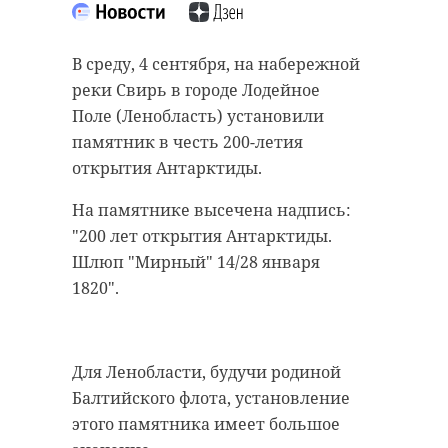
старинном кладбище
прорыва "Линии
и узнал много нового
Маннергейма"
В среду, 4 сентября, на набережной
об истории города
11 февраля 2020, 14:55
реки Свирь в городе Лодейное
11 февраля 2020, 14:59
Поле (Ленобласть) установили
памятник в честь 200-летия
открытия Антарктиды.
Подписывайтесь на нас в
На памятнике высечена надпись:
Подписывайтесь на нас в
"200 лет открытия Антарктиды.
Шлюп "Мирный" 14/28 января
Самой зрелищной частью стала
1820".
Руслан Семенченко мечтает,
демонстрация основных
чтобы историки-профессионалы
наступательных элементов
больше узнали о жизни Анны. В
Красной Армии, рукопашный бой
Для Ленобласти, будучи родиной
этом году бельгийские архивы
и штурм укрепленных
Балтийского флота, установление
рассекретят документы 100-
сооружений.
этого памятника имеет большое
летней давности и, может тогда,