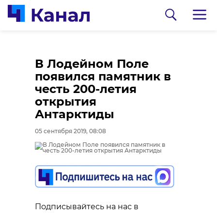
В Лодейном Поле
появился памятник в
честь 200-летия
открытия
Антарктиды
05 сентября 2019, 08:08
0:00
0:00
/ 0:00
/ 0:00
Сосновоборец
В Каменке
разгадал тайну
состоялась
Подписывайтесь на нас в
могилы на
реконструкция