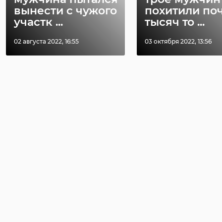
вынести с чужого
похитили поч
12 декабря 2019, 14:57
08 июля 2020, 22:37
участк ...
тысяч то ...
02 августа 2022, 16:55
03 октября 2022, 13:56