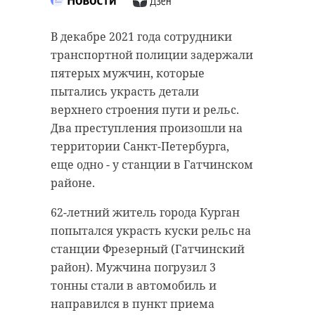
удивительном
свойстве воды в
В среду, 12 января, стало известно
В декабре 2021 года сотрудники
источнике Нарцисс
о смерти телеведущего Михаила
транспортной полиции задержали
Зеленского. Он скончался во
пятерых мужчин, которые
12 января 2022, 08:49
время отдыха в Доминикане.
пытались украсть детали
Журналисту было 46 лет.
верхнего строения пути и рельс.
Два преступления произошли на
О смерти Михаила Зеленского
территории Санкт-Петербурга,
сообщил руководителя телеканала
Подписывайтесь на нас в
еще одно - у станции в Гатчинском
«Россия-Культура» Александр
районе.
Ефимович на своей странице
Facebook. Информацию также
62-летний житель города Курган
Об источнике Нарцисс в парке
подтвердили в посольстве России
попытался украсть куски рельс на
Монрепо (Выборгский район)
в Пунта-Кане.
станции Фрезерный (Гатчинский
давно сложились легенды.
район). Мужчина погрузил 3
Сотрудники музея-заповедника
По предварительной данным,
тонны стали в автомобиль и
решили проверить одну из этих
причиной смерти Михаила
направился в пункт приема
историй. По преданию, вода в
Зеленского стал инсульт.