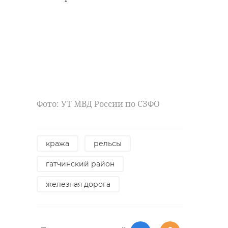
температуру на
протяжении года.
Сотрудники парка
Монрепо
Фото: Музей-заповедник «ПАРК
МОНРЕПО»/ВКонтакте
Фото: УТ МВД России по СЗФО
парк монрепо
нарцисс
кража
рельсы
вода
источник
гатчинский район
железная дорога
Поделиться статьей: