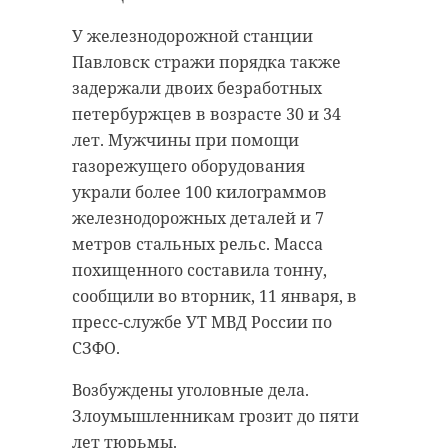
эфир» на канале «Россия».
воды даже шел пар: настолько она
У железнодорожной станции
оказалась теплее окружающей
В последние годы журналист
Павловск стражи порядка также
среды.
работал на телеканале
задержали двоих безработных
«Культура», где курировал
Небольшую погрешность от +4 до
петербуржцев в возрасте 30 и 34
несколько программ.
+7 градусов можно списать на
лет. Мужчины при помощи
каптажный колодец, глубина
газорежущего оборудования
Фото: vesti.ru
которого около 1,5 метров. В этом
украли более 100 килограммов
резервуаре вода скапливается
железнодорожных деталей и 7
перед тем, как излиться из
метров стальных рельс. Масса
умер
скончался
маскарона льва.
похищенного составила тонну,
ведущий
сообщили во вторник, 11 января, в
пресс-службе УТ МВД России по
михаил зеленский
Получается, что
СЗФО.
легенда правдива -
Возбуждены уголовные дела.
вода в источнике не
Поделиться статьей:
Злоумышленникам грозит до пяти
меняет свою
лет тюрьмы.