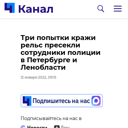
На 47-м году жизни
Три попытки кражи
скончался
рельс пресекли
российский
сотрудники полиции
телеведущий Михаил
в Петербурге и
Зеленский
Ленобласти
12 января 2022, 08:26
12 января 2022, 09:15
0:00
/ 0:00
В Монрепо
подтвердили
Подписывайтесь на нас в
Подписывайтесь на нас в
легенду об