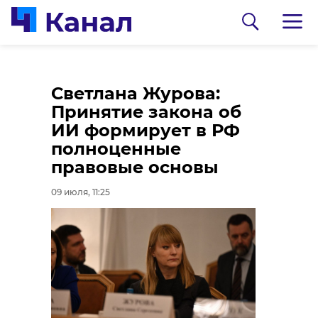
Сергей Перминов
Тихвин отметил 643-
Светлана Журова:
поздравил верующих
ю годовщину
Принятие закона об
с Днем Тихвинской
явления
ИИ формирует в РФ
иконы Божией
чудотворной иконы
полноценные
Матери
Божией Матери
правовые основы
09 июля, 11:05
09 июля, 11:00
09 июля, 11:25