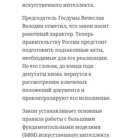
По словам сенатора, Тихвинская
ним богослужение совершили
искусственного интеллекта.
икона Божией Матери
епископ Тихвинский и
неразрывно связана с историей
Председатель Госдумы Вячеслав
Лодейнопольский Мстислав,
ленинградской земли. На
Володин отметил, что закон носит
епископ Петергофский Силуан и
протяжении многих веков к этой
рамочный характер. Теперь
другие священнослужители.
святыне приезжают паломники со
правительству России предстоит
всей России и из других стран,
В торжествах приняли участие
подготовить подзаконные акты,
чтобы помолиться и поклониться
губернатор Ленинградской
необходимые для его реализации.
чудотворному образу.
области Александр Дрозденко,
По его словам, до конца года
представители регионального
депутаты вновь вернутся к
Сергей Перминов выразил
правительства, епископы Русской
рассмотрению ключевых
надежду, что духовные традиции
и Сербской православных
положений документа и
будут и дальше объединять людей,
церквей, депутаты, главы
проконтролируют его исполнение.
укреплять любовь, милосердие,
районов, духовенство и жители
нравственные ценности, мир и
Закон устанавливает основные
региона.
согласие в обществе. Он также
правила работы с большими
пожелал всем духовной радости,
В этом году, помимо
фундаментальными моделями
успехов в добрых делах и сил для
традиционной выставки детских
(БФМ) искусственного интеллекта