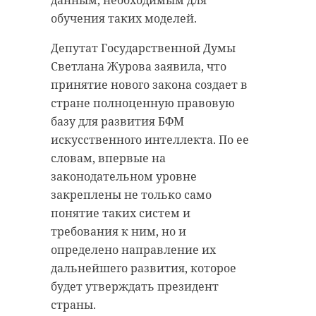
почитаемой
поддерживает комитет по
обучения таких моделей.
святыней наша
местному самоуправлению,
земля связана
Депутат Государственной Думы
межнациональным и
глубинно. Верующие
Светлана Журова заявила, что
межконфессиональным
на протяжении веков
принятие нового закона создает в
отношениям Ленинградской
обращаются к ней,
стране полноценную правовую
области.
стоя здесь и
базу для развития БФМ
По церковному преданию,
прибывая из всех
искусственного интеллекта. По ее
Тихвинскую икону Божией
словам, впервые на
концов Отечества и
Матери написал евангелист Лука
законодательном уровне
мира. Пусть великие
еще при земной жизни
закреплены не только само
духовные традиции
Богородицы. В V веке образ
понятие таких систем и
сохранятся
перенесли из Иерусалима в
требования к ним, но и
непрерывно и
Константинополь, а в 1383 году он
определено направление их
впредь, укрепляя
чудесным образом исчез и явился
дальнейшего развития, которое
наше единство и
над водами Ладожского озера.
будет утверждать президент
силы, любовь и
Позже икона остановилась возле
страны.