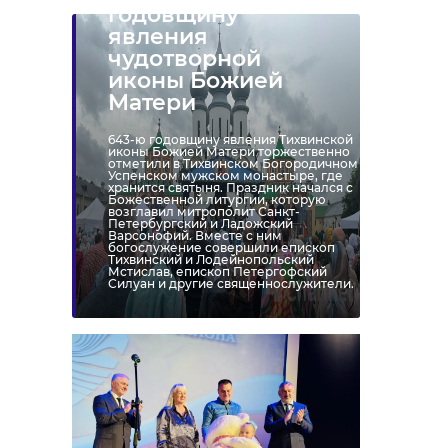
годовщину
явления
чудотворной
иконы Божией
Матери
643-ю годовщину явления Тихвинской
иконы Божией Матери торжественно
отметили в Тихвинском Богородичном
Успенском мужском монастыре, где
хранится святыня. Праздник начался с
Божественной литургии, которую
возглавил митрополит Санкт-
Петербургский и Ладожский
Варсонофий. Вместе с ним
богослужение совершили епископ
Тихвинский и Лодейнопольский
Мстислав, епископ Петергофский
Силуан и другие священнослужители.