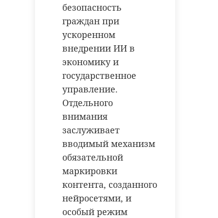
безопасность
продолжает
Ленобласть
тихвинский район
подстрекать Киев
продолжит
граждан при
тихвинский богородичный
...
поддерживать 
ускоренном
успенский монастырь
внедрении ИИ в
23 июля, 16:45
24 июля, 11:22
экономику и
Поделиться статьей:
государственное
управление.
Отдельного
внимания
заслуживает
вводимый механизм
обязательной
маркировки
контента, созданного
нейросетями, и
особый режим