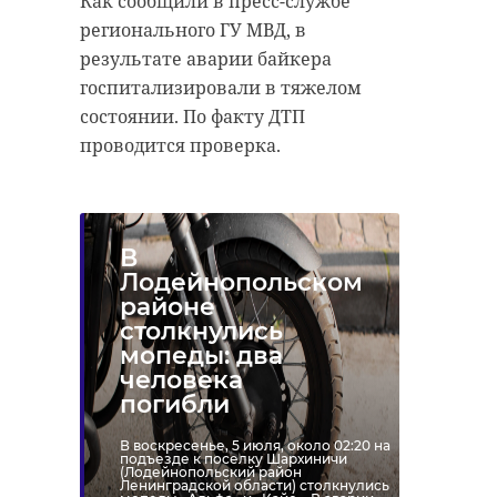
Как сообщили в пресс-службе
регионального ГУ МВД, в
результате аварии байкера
госпитализировали в тяжелом
состоянии. По факту ДТП
проводится проверка.
В
Лодейнопольском
районе
столкнулись
мопеды: два
человека
погибли
В воскресенье, 5 июля, около 02:20 на
подъезде к поселку Шархиничи
(Лодейнопольский район
Ленинградской области) столкнулись