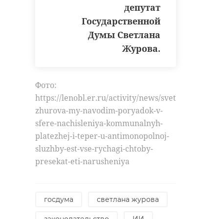
депутат
Государственной
Думы Светлана
Журова.
Фото:
https://lenobl.er.ru/activity/news/svetlana-
zhurova-my-navodim-poryadok-v-
sfere-nachisleniya-kommunalnyh-
platezhej-i-teper-u-antimonopolnoj-
sluzhby-est-vse-rychagi-chtoby-
presekat-eti-narusheniya
госдума
светлана журова
законодательство
ИИ