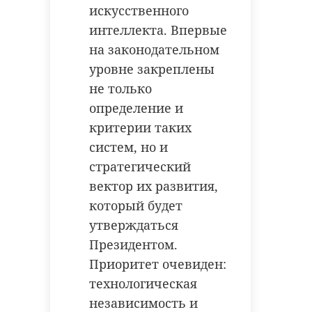
искусственного
интеллекта. Впервые
сергей перминов
на законодательном
уровне закреплены
День явления Тихвинской
иконы Божией Матери
не только
определение и
критерии таких
Поделиться статьей:
систем, но и
стратегический
вектор их развития,
который будет
РЕКОМЕНДУЕМ
утверждаться
Фото: 47 канал
Президентом.
Приоритет очевиден:
Сергей
технологическая
Перминов:
Сергей
тихвинская икона божией
матери
независимость и
Европа
Перминов: