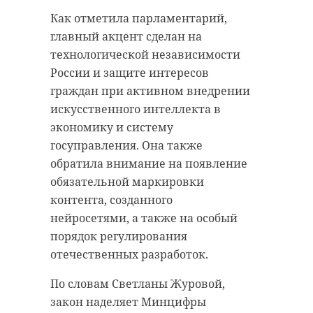
милосердие,
Тихвина. На месте ее явления
Как отметила парламентарий,
нравственные
сначала построили храм, а в 1560
главный акцент сделан на
основы, мир и
году по указу Ивана Грозного был
технологической независимости
основан монастырь.
согласие в обществе.
России и защите интересов
Искренне желаю
Во время Великой Отечественной
граждан при активном внедрении
каждому
войны икону вывезли немецкие
искусственного интеллекта в
преуспеяния в
оккупанты. Позже православной
экономику и систему
созидании и добрых
духовной миссии удалось
госуправления. Она также
делах, духовной
сохранить святыню. После долгого
обратила внимание на появление
радости праздника и
пути через несколько
обязательной маркировки
настойчивости в
европейских стран она оказалась
контента, созданного
в Чикаго, где долгие годы
начинаниях,
нейросетями, а также на особый
хранилась у епископа Иоанна
приумножающих
порядок регулирования
(Гарклавса).
отечественных разработок.
силу России!"
- поделился Сергей
В 2004 году чудотворная икона
По словам Светланы Журовой,
Перминов.
вернулась в Тихвинский
закон наделяет Минцифры