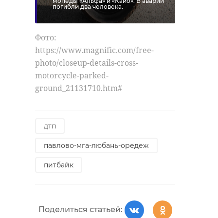
мопеды «Альфа» и «Кайо». В аварии
погибли два человека.
Фото:
https://www.magnific.com/free-
photo/closeup-details-cross-
motorcycle-parked-
ground_21131710.htm#
дтп
павлово-мга-любань-оредеж
питбайк
Поделиться статьей: