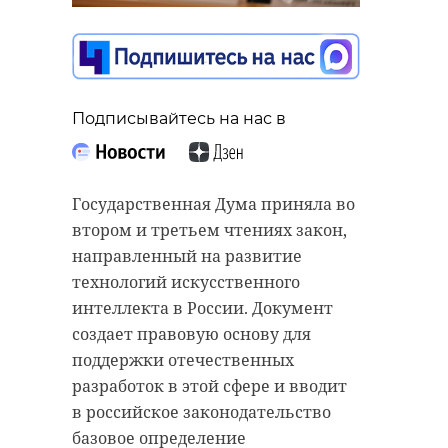
Подписывайтесь на нас в
Подписывайтесь на нас в
Подписывайтесь на нас в
Сенатор РФ от Ленинградской
643-ю годовщину явления
Государственная Дума приняла во
области Сергей Перминов
Тихвинской иконы Божией
втором и третьем чтениях закон,
поздравил верующих с Днем
Матери торжественно отметили в
направленный на развитие
явления Тихвинской иконы
Тихвинском Богородичном
технологий искусственного
Божией Матери. Он направил
Успенском мужском монастыре,
интеллекта в России. Документ
приветствие епископу
где хранится святыня. Праздник
создает правовую основу для
Тихвинскому и Лодейнопольскому
начался с Божественной литургии,
поддержки отечественных
Мстиславу и участникам
которую возглавил митрополит
разработок в этой сфере и вводит
праздничных торжеств.
Санкт-Петербургский и
в российское законодательство
Ладожский Варсонофий. Вместе с
базовое определение