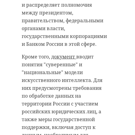
новых начинаний на благо
рисунков, впервые открылась
и распределяет полномочия
страны.
фотовыставка "Святыни Сербской
между президентом,
Православной Церкви". В каре
правительством, федеральными
монастыря прошел концерт
органами власти,
"Сегодня — День
духовной музыки, на котором
государственными корпорациями
явления Тихвинской
выступил хор Тихвинского
и Банком России в этой сфере.
монастыря. Поклониться
иконы Божией
Кроме того,
документ
вводит
чудотворной Тихвинской иконе
Матери. Направил
понятия "суверенные" и
Божией Матери приехали тысячи
Преосвященнейшему
"национальные" модели
верующих и паломников.
владыке Мстиславу,
искусственного интеллекта. Для
епископу
Праздничные мероприятия
них предусмотрены требования
Тихвинскому и
проходят не только в монастыре.
по обработке данных на
Лодейнопольскому,
По традиции с 30 июня по 9 июля
территории России с участием
приветствие
состоялся крестный ход по местам
российских юридических лиц, а
явления Тихвинской иконы
участникам
также меры государственной
Божией Матери. С 2020 года
торжеств. С этой
поддержки, включая доступ к
организацию праздника
данным, необходимым для