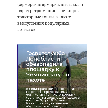
фермерская ярмарка, выставка и
парад ретро-машин, зрелищные
тракторные гонки, а также
выступления популярных
артистов.
Госветслужба
Ленобласти
обезопасила
площадку к
Чемпионату по
пахоте
В Ленинградской области активно
готовятся к предстоящему
Чемпионату по пахоте, который
состоится на следующей неделе в
поселке Бугры. Работники
Госветслужбы уже занимаются
обустройством поля для