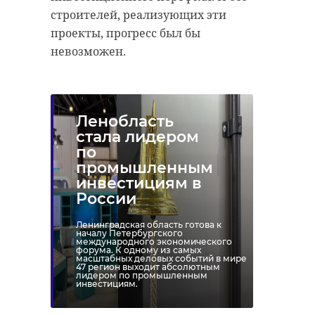
строителей, реализующих эти
проекты, прогресс был бы
невозможен.
Ленобласть
стала лидером
по
промышленным
инвестициям в
России
Ленинградская область готова к
началу Петербургского
международного экономического
форума. К одному из самых
масштабных деловых событий в мире
47 регион выходит абсолютным
лидером по промышленным
инвестициям.