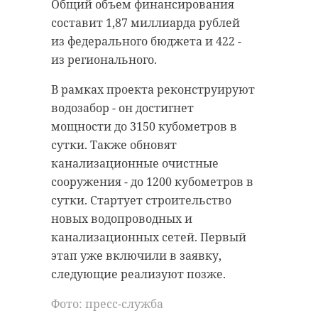
недель.
Общий объем финансирования
будущего".
составит 1,87 миллиарда рублей
Атмосферное давление - ниже
Это - первое в 47 регионе учебное
из федерального бюджета и 422 -
нормы. Дожди будут лить, но
заведение, изначально
из регионального.
кратковременно, и в среду.
задуманное для развития
В рамках проекта реконструируют
инженерного и технологического
водозабор - он достигнет
мышления у детей. В здании
мощности до 3150 кубометров в
размещены специализированные
сутки. Также обновят
Дожди, грозы и
лаборатории, кабинеты физики,
понижение
канализационные очистные
химии, ИТ и робототехники,
температуры:
сооружения - до 1200 кубометров в
современная медиатека,
погода в
сутки. Стартует строительство
амфитеатр, просторная столовая с
Ленобласти 5
новых водопроводных и
панорамными окнами и актовый
августа
канализационных сетей. Первый
зал на 760 мест.
Во вторник, 5 августа, во второй
этап уже включили в заявку,
половине дня в небе над
Ленинградской областью появятся
Во дворе школы обустроен
следующие реализуют позже.
очаги кучево-дождевых облаков. Они
станут причиной кратковременных
спортивный кластер с полем,
дождей и локальных гроз. В регионе
Фото: пресс-служба
начнется понижение температуры.
площадками для командных игр и