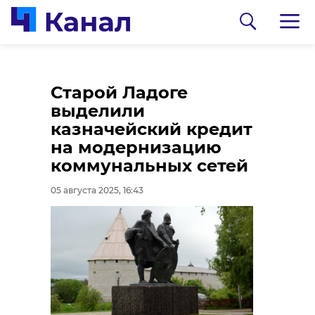
Над Петербургом
Старой Ладоге
разверзлись хляби
выделили
небесные
казначейский кредит
на модернизацию
05 августа 2025, 15:59
коммунальных сетей
05 августа 2025, 16:43
0:00
/ 0:00
Фото и видео: 47channel
Александр
Дрозденко осмотрел