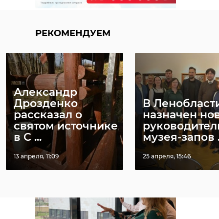
Дуэт
За сутки в Санкт-
петербуржц
РЕКОМЕНДУЕМ
Петербурге
задержали з
выпало более
жестокое
половины ме ...
обращение с .
21 октября 2021, 12:45
27 июля, 10:39
Александр
Дрозденко
В Ленобласт
рассказал о
назначен но
святом источнике
руководител
в С ...
музея-запов .
13 апреля, 11:09
25 апреля, 15:46