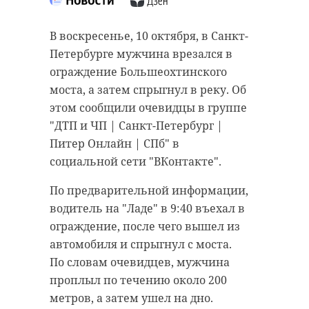
шоссе под
В воскресенье, 10 октября, в
Петербургом
Лужском районе пожарные
В воскресенье, 10 октября, в Санкт-
ликвидировали возгорание.
Петербурге мужчина врезался в
10 октября 2021, 10:17
Подробности рассказали в пресс-
ограждение Большеохтинского
службе ГУ МЧС России по
моста, а затем спрыгнул в реку. Об
Ленинградской области.
этом сообщили очевидцы в группе
"ДТП и ЧП | Санкт-Петербург |
В 7:52 пожарным поступило
Подписывайтесь на нас в
Питер Онлайн | СПб" в
сообщение о том, что на улице
социальной сети "ВКонтакте".
Инженерной в Луге горит
хозяйственная постройка. На
По предварительной информации,
В субботу, 9 октября, на трассе
место происшествия прибыли
водитель на "Ладе" в 9:40 въехал в
М-10 "Россия" произошла авария с
пять человек личного состава и
ограждение, после чего вышел из
участием двух легковых
одна единица техники. В 8:52
автомобиля и спрыгнул с моста.
автомобилей и маршрутки. Об
возгорание на площади 10
По словам очевидцев, мужчина
этом сообщили очевидцы в группе
квадратных метров удалось
проплыл по течению около 200
"ДТП и ЧП | Санкт-Петербург |
ликвидировать. Информации о
метров, а затем ушел на дно.
Питер Онлайн | СПб" в