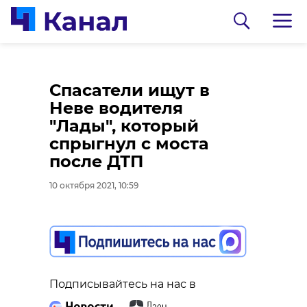
Утром 10 октября в
Спасатели ищут в
Луге загорелась
Неве водителя
хозяйственная
"Лады", который
постройка
спрыгнул с моста
после ДТП
10 октября 2021, 10:43
10 октября 2021, 10:59
0:00
/ 0:00
Ребенок и мужчина
Подписывайтесь на нас в
пострадали в аварии
Подписывайтесь на нас в
на Московском