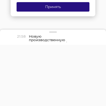
Принять
21:58
Новую
производственную
площадку птицефабрики
«Роскар» в Выборгском
районе подключили к
газу