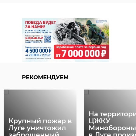
| Питер Онлайн | СПб, ВКонтакте
тосненский район
московское шоссе
трасса м-10
массовая авария
РЕКОМЕНДУЕМ
Поделиться статьей:
На территор
Крупный пожар в
ЦЖКУ
Луге уничтожил
Минобороны
заброшенный
в Луге прои