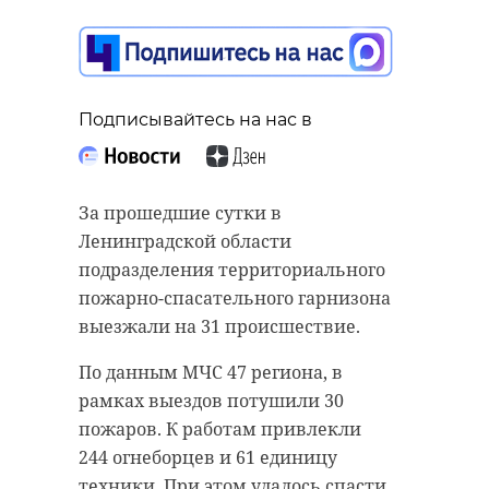
александр дрозденко
!видео
РЕКОМЕНДУЕМ
Подписывайтесь на нас в
Поделиться статьей:
За прошедшие сутки в
Три человека
Ленинградской области
пострадали в
В Волховско
подразделения территориального
лобовом ДТП под
районе горе
пожарно-спасательного гарнизона
Гостилицами
дачный дом
выезжали на 31 происшествие.
16 июля, 15:32
20 июля, 11:38
По данным МЧС 47 региона, в
рамках выездов потушили 30
пожаров. К работам привлекли
244 огнеборцев и 61 единицу
техники. При этом удалось спасти