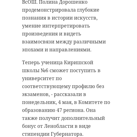
В тушении участвовали более
ВсОШ. Полина Дорошенко
своем официальном канале в
тысячи сотрудников и свыше
продемонстрировала глубокие
MAX.
трехсот единиц техники. При этом
познания в истории искусств,
удалось спасти 10 человек.
Проект начался с публикации
умение интерпретировать
видеомедитации, посвященной
произведения и видеть
Кроме того, за этот же период
природе, пространствам и
взаимосвязи между различными
спасатели 12 раз выезжали на
историческим местам области.
эпохами и направлениями.
ликвидацию последствий
Одновременно уже началась
дорожно-транспортных
Теперь ученица Киришской
работа над специальным сайтом,
происшествий. В этих работах
школы №6 сможет поступить в
где будут собраны события
были задействованы почти 50
университет по
юбилейного года, появится
специалистов и 12 единиц
соответствующему профилю без
возможность планировать
техники, благодаря чему удалось
экзаменов, - рассказали в
маршруты путешествий по
сохранить жизнь шести
понедельник, 4 мая, в Комитете по
региону, делиться впечатлениями
пострадавшим.
образованию 47 региона. Она
и участвовать в праздничных
также получит дополнительный
активностях.
Спасатели напоминают о
бонус от Ленобласти в виде
необходимости соблюдать меры
стипендии Губернатора.