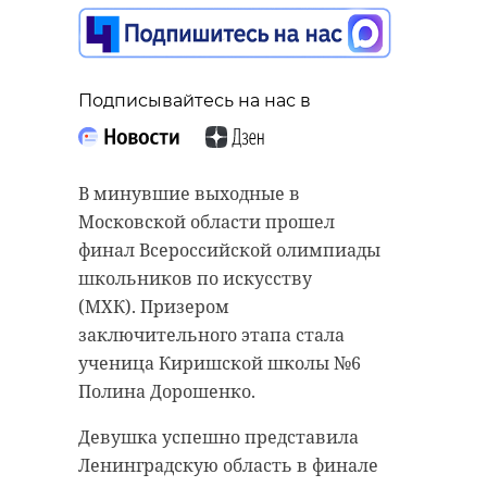
"Навигатор 100-летия
Ленобласти"
04 мая, 11:13
Подписывайтесь на нас в
Подписывайтесь на нас в
В минувшие выходные в
Подписывайтесь на нас в
Московской области прошел
За прошедшую неделю, - с 27
финал Всероссийской олимпиады
апреля по 4 мая, - в Ленинградской
школьников по искусству
области подразделения
В Ленинградской области
(МХК). Призером
территориального пожарно-
запустили проект "Навигатор 100-
заключительного этапа стала
спасательного гарнизона
летия", приуроченный к юбилею
ученица Киришской школы №6
отработали 168 происшествий.
47 региона, который отметят в
Полина Дорошенко.
2027 году. О старте инициативы
Основная часть выездов
Девушка успешно представила
сообщил в понедельник, 4 мая,
пришлась на пожары: их было 156.
Ленинградскую область в финале
губернатор Александр Дрозденко в