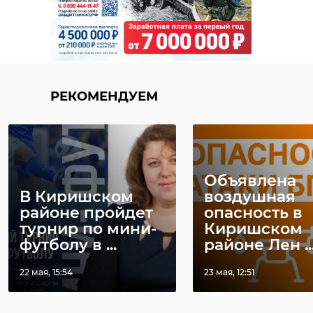
поселений и
жителей подарками
к юбилейной дате.
Проект поддержан
грантом губернатора
РЕКОМЕНДУЕМ
Ленинградской
области",
- подчеркнул
губернатор.
Объявлена
В Киришском
воздушная
районе пройдет
опасность в
Проект реализует АНО "Синергия
турнир по мини-
Киришском
Сердец" при поддержке гранта
футболу в ...
районе Лен ..
губернатора Ленинградской
22 мая, 15:54
23 мая, 12:51
области. Он объединит жителей
всех муниципальных районов и