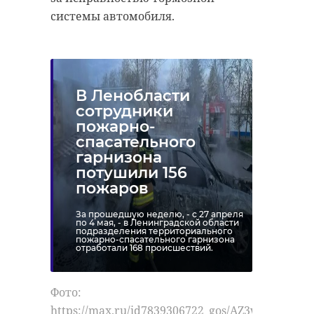
системы автомобиля.
В Ленобласти
сотрудники
пожарно-
спасательного
гарнизона
потушили 156
пожаров
За прошедшую неделю, - с 27 апреля
по 4 мая, - в Ленинградской области
подразделения территориального
пожарно-спасательного гарнизона
отработали 168 происшествий.
Фото:
https://max.ru/id7839306722_gos/AZ3w7be-