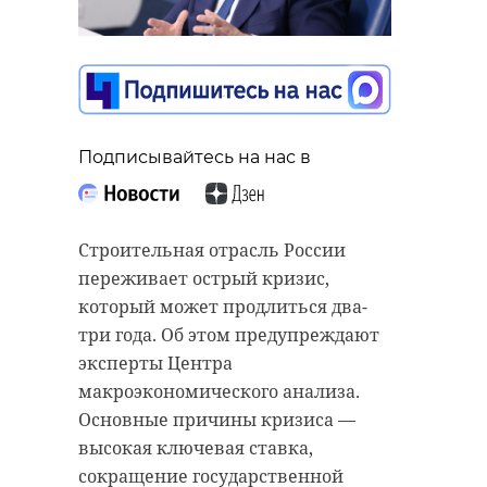
Подписывайтесь на нас в
Подписывайтесь на нас в
Подписывайтесь на нас в
В поселке Цвелодубово
Строительная отрасль России
Между Арменией и Белоруссией
Рощинского городского поселения
переживает острый кризис,
разгорелся очередной
Выборгского района Ленобласти 10
который может продлиться два-
дипломатический конфликт.
мая прошла экологическая акция,
три года. Об этом предупреждают
Поводом для разногласий стали
участники которой заложили
эксперты Центра
заявления спикера парламента
новый кедровый парк. К высадке
макроэкономического анализа.
Армении Алена Симоняна,
саженцев присоединился депутат
Основные причины кризиса —
который противопоставил путь
Государственной думы РФ,
высокая ключевая ставка,
своей страны белорусской модели.
чемпион мира по боксу Николай
сокращение государственной