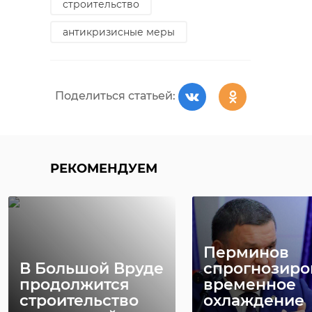
строительство
преследующих цель
военно-
антикризисные меры
политической
хаотизации Южного
Кавказа,
Поделиться статьей:
пространства СНГ в
целом.
Сергей Перминов,
сенатор РФ от
РЕКОМЕНДУЕМ
Ленинградской
области.
Перминов
Фото:
В Большой Вруде
спрогнозиро
https://er.ru/activity/comments/sergej-
продолжится
временное
perminov-rasskazal-ob-it-proektah-
строительство
охлаждение