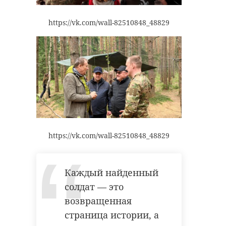
https://vk.com/wall-82510848_48829
https://vk.com/wall-82510848_48829
Каждый найденный
солдат — это
возвращенная
страница истории, а