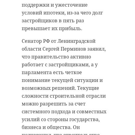
Армянский парламентарий
Валуев.
поддержки и ужесточение
подчеркнул, что его страна не
условий ипотеки, из-за чего долг
собирается становиться
застройщиков в пять раз
«губернией» России. В Минске на
превышает их прибыль.
эти слова ответили жесткой
Сенатор РФ от Ленинградской
критикой, однако Симонян не стал
области Сергей Перминов заявил,
приносить извинения.
что правительство активно
Комментируя ситуацию, сенатор
работает с застройщиками, а у
от Ленинградской области Сергей
парламента есть четкое
Перминов
отметил
, что подобные
понимание текущей ситуации и
трения — следствие разных
возможных решений. Текущие
внешнеполитических ориентиров
сложности строительной отрасли
двух государств. По его мнению,
можно разрешить за счет
Армения последовательно
системного подхода и совместных
переориентирует свою политику
усилий со стороны государства,
на сближение с ЕС — и уже не
бизнеса и общества. Он
только на уровне предвыборной
подчеркнул, что строительство