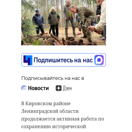
"Нас связывает
Перминов:
очень многое":
Отношения
Сергей Перминов
между Арме
- о др ...
и Азербайд ..
27 сентября 2023, 15:13
19 марта 2024, 17:10
Подписывайтесь на нас в
В Кировском районе
Ленинградской области
продолжается активная работа по
сохранению исторической