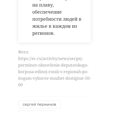
Фото:
противоречиями не
на плаву,
https://vyborg.tv/obshchestvo/nikolaj-
воспользовались
обеспечение
valuev-pomogaet-sazhat-v-
недружественные
потребности людей в
vyborgskom-rajone-v-czvelodubovo-
страны, ищущие
жилье в каждом из
budet-kedrovyj-park/
точку опоры на
регионов.
Южном Кавказе. Их
активность в
николай валуев
Фото:
Армении, включая
цвелодубово
https://er.ru/activity/news/sergej-
представителей
perminov-obnovlenie-deputatskogo-
экологическая акция
киевского режима,
korpusa-edinoj-rossii-v-regionah-po-
указывает на
посадка деревьев
itogam-vyborov-mozhet-dostignut-50-
попытку реализации
60
далеко идущих
планов, с
Поделиться статьей:
привлечением
сергей перминов
внешних акторов,