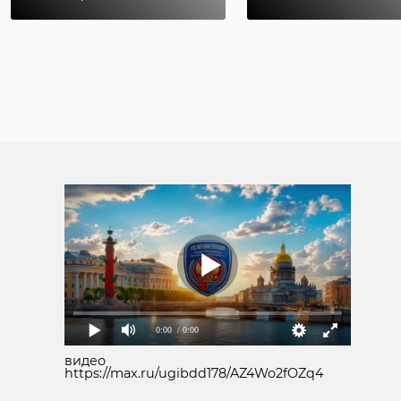
0:00
/ 0:00
видео
https://max.ru/ugibdd178/AZ4Wo2fOZq4