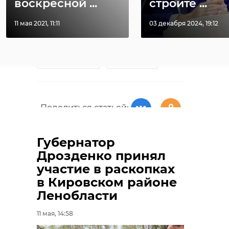
edinoj-rossii
воскресной ...
строите ...
11 мая 2021, 11:11
03 декабря 2024, 19:12
сергей перминов
белоруссия
армения
Поделиться статьей:
Губернатор
Дрозденко принял
РЕКОМЕНДУЕМ
участие в раскопках
в Кировском районе
Ленобласти
11 мая, 14:58
Сергей