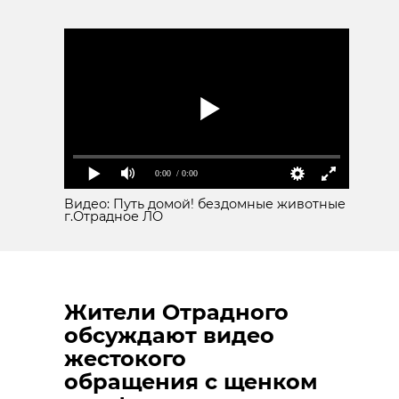
Фото: Снежный штаб/ВКонтакте
александр дрозденко
снежный штаб
Поделиться статьей:
александр дрозденко
уборка снега
0:00
/ 0:00
Видео: Путь домой! бездомные животные
новогодние каникулы
г.Отрадное ЛО
Поделиться статьей:
Жители Отрадного
обсуждают видео
жестокого
обращения с щенком