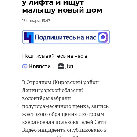
у лифта и ищут
малышу новый дом
12 января, 13:47
РЕКОМЕНДУЕМ
Подписывайтесь на нас в
В Отрадном (Кировский район
На прошлой
Снежный шт
неделе в
Ленобласти 
Ленинградской области)
Ленобласти
новогодние
волонтёры забрали
очистили от снега
праздники в
полуторамесячного щенка, запись
87% ...
...
жестокого обращения с которым
взволновала пользователей Сети.
28 декабря 2021, 08:49
10 января 2022, 20:42
Видео инцидента опубликовано в