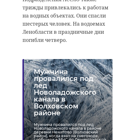
трижды привлекались к работам
на водных объектах. Они спасли
шестерых человек. На водоемах
Ленобласти в праздничные дни
погибли четверо.
Мужчина
провалился под
лед
Новоладожского
канала в
Волховском
районе
Мужчина провалился под лед
Новоладожского канала в районе
деревни Немятово (Волховский
район), когда ехал на снегоходе,
сообщили в МЧС по Ленинградской