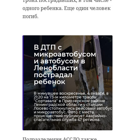
одного ребенка. Еще один человек
погиб.
В ДТП с
микроавтобусом
и автобусом в
Ленобласти
пострадал
ребенок
В минувшее воскресенье, 4 января, в
21:20 на 73-м километре трассы
"Сортавала" в Приозерском районе
Ленинградской области у станции
Лосево столкнулись рейсовый автобус
и микроавтобус. Фото с места
происшествия публикует Аварийно-
спасательная служба 47 региона.
Подразделения АССЛО также