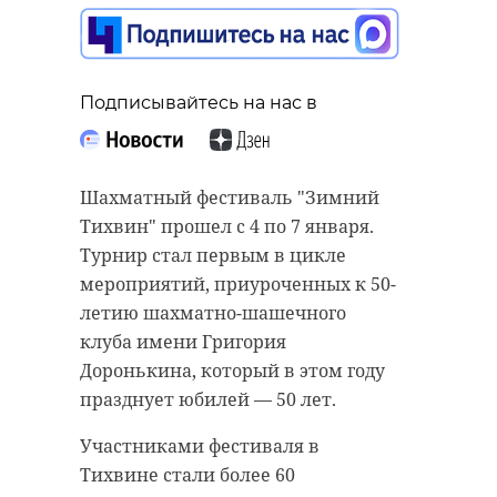
Подписывайтесь на нас в
Подписывайтесь на нас в
Подписывайтесь на нас в
Шахматный фестиваль "Зимний
В Ленинградской области
Тихвин" прошел с 4 по 7 января.
Губернатор Ленинградской
количество инцидентов на
Турнир стал первым в цикле
области Александр Дрозденко на
объектах энергетики в новогодние
мероприятий, приуроченных к 50-
аппаратном совещании дал
праздники сократилось на 20% по
летию шахматно-шашечного
высокую оценку работе Снежного
сравнению с прошлым годом. Об
клуба имени Григория
штаба во время новогодних
этом губернатору Александру
Доронькина, который в этом году
праздников. В уборке населенных
Дрозденко на совещании с
празднует юбилей — 50 лет.
пунктов было задействовано
руководителями органов власти
Участниками фестиваля в
более 1515 единиц спецтехники и
сообщил председатель комитета
Тихвине стали более 60
свыше 3070 сотрудников.
по ТЭК Сергей Морозов.