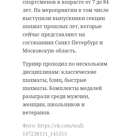
спортсменов в возрасте от 7 до 84
До прихода циклона Снежный
Большинство происшествий
лет. На мероприятии в том числе
штаб получал минимальное
приходилось на электрические
выступили выпускники секции
количество обращений по работе
сети и было связано с
шахмат прошлых лет, которые
коммунальных и дорожных служб.
превышением договорного объёма
сейчас представляют на
Даже после начала активного
потребления электроэнергии, а
состязаниях Санкт-Петербург и
снегопада число жалоб на уборку
также с непростыми погодными
Московскую область.
дорог было в несколько раз ниже,
условиями.
Турнир проходил по нескольким
чем в прошлом году.
Губернатор Ленинградской
дисциплинам: классические
«Я в разгар циклона как раз был в
области отметил снижение
шахматы, блиц, быстрые
Приозерском районе и оценил
обращений граждан по вопросам
шахматы. Комплекты медалей
уборку местных служб», -
энергетики и поблагодарил
разыграли среди мужчин,
поделился Александр Дрозденко.
организации электро-, тепло- и
женщин, школьников и
Его слова в понедельник, 12
газоснабжения за стабильную
ветеранов.
января, приводит страница
работу, поручив при этом уделить
Фото: https://vk.com/wall-
«Снежного штаба» ВКонтакте.
внимание состоянию
147238151_145353
электросетей в садоводческих и