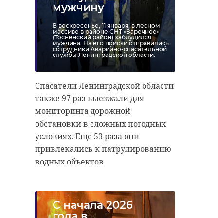
мужчину
В воскресенье, 11 января, в лесном
массиве в районе СНТ «Заречное»
(Тосненский район) заблудился
мужчина. На его поиски отправились
сотрудники Аварийно-спасательной
службы Ленинградской области.
Спасатели Ленинградской области
также 97 раз выезжали для
мониторинга дорожной
обстановки в сложных погодных
условиях. Еще 53 раза они
привлекались к патрулированию
водных объектов.
С начала 2026
года в