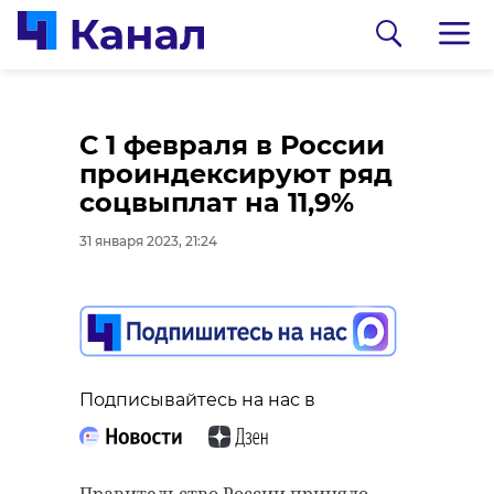
С 1 февраля в России
проиндексируют ряд
соцвыплат на 11,9%
31 января 2023, 21:24
0:00
0:00
/ 0:00
/ 0:00
Видео: Госветслужба Ленобласти
Видео: 47channel
Подписывайтесь на нас в
Ветеринары
Видео: пациент
обследовали икру
Мариинской