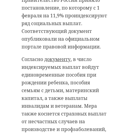
Правительство России приняло
сига,
больницы обвинил
постановление, по которому с 1
подготовленную для
медиков в избиении
февраля на 11,9% проиндексируют
выпуска в реку
ряд социальных выплат.
31 января 2023, 20:31
Волхов
Соответствующий документ
опубликовали на официальном
31 января 2023, 20:48
портале правовой информации.
Подписывайтесь на нас в
Согласно
документу
, в число
индексируемых выплат войдут
Подписывайтесь на нас в
единовременные пособия при
рождении ребенка, пособия
Врачей из Мариинской больницы
семьям с детьми, материнский
обвинили в излишней жестокости
капитал, а также выплаты
Специалисты Госветслужбы
к одному из пациентов. Накануне
инвалидам и ветеранам. Мера
проверили будущую молодь для
в медучреждение поступил
также коснется страховых выплат
выпуска в реку Волхов.
мужчина с травмой головы.
от несчастных случаев на
Ветеринары провели
Пострадавшим оказался солист
производстве и профзаболеваний,
ихтиопатологическое
группы "Включай микрофон"