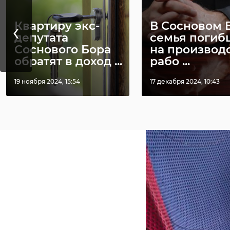
РЕКОМЕНДУЕМ
‹
Квартиру экс-
В Сосновом 
депутата
семья погиб
Соснового Бора
на производ
обратят в доход ...
рабо ...
Сергей
Александр
‹
Перминов: Для
Дрозденко:
19 ноября 2024, 15:54
17 декабря 2024, 10:43
Единой России
Ленобласть
важен не просто
активно пом
р ...
все ...
07 августа 2025, 15:19
19 августа 2025, 13:46