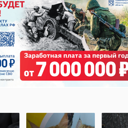
сергей перминов
ПолитСтарт