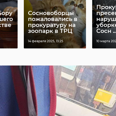
Проку
Бору
Сосновоборцы
пресе
шего
пожаловались в
наруш
стве
прокуратуру на
уборке
зоопарк в ТРЦ
Сосн ..
Сергей Перминов
Серге
14 февраля 2025, 13:25
10 марта 202
поучаствовал в
высту
огает
Конференции
Всеро
"Единой Р ...
форуме
19 августа 2025, 17:34
25 августа 2