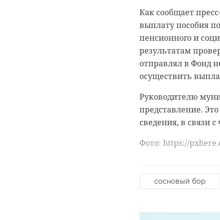
Как сообщает пресс
сопровождением но
По данным от пресс
выплату пособия по
проект "ПолитСтарт
СЕРВИС" выпускал 
пенсионного и соци
требований санитар
Сенатор отметил, ч
результатам провер
движения.
предварительном го
отправлял в Фонд н
должны будут получ
осуществить выпла
В целях устранени
претенденты на пос
внесено представл
Руководителю муни
провести встречи с
об административн
представление. Это
отделений своего р
сведения, в связи 
упростили правила 
набранным по итог
Фото: https://pxhere
Сергей Перминов п
кадрового призыва
сосновый бор
Фото: Анастасия И