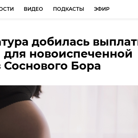
ОСТИ
ВИДЕО
ПОДКАСТЫ
ЭФИР
тура добилась выпла
Перминов рассказал о
тура завела
 для новоиспеченной
езоне кадрового
тративные дела на
 Соснового Бора
 "ПолитСтарт"
чика в Кировском