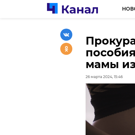
НОВ
Прокура
Сергей 
Прокура
пособия
новом с
админис
мамы из
проекта
перевоз
районе
26 марта 2024, 15:46
26 марта 2024, 15:24
26 марта 2024, 14:54