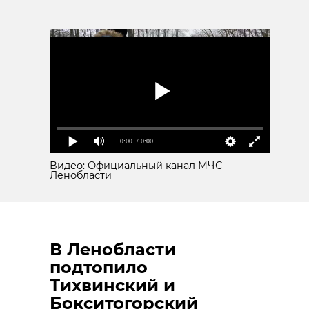
Поделиться статьей:
федоровское
колпино
тосненский район
Поделиться статьей:
0:00
/ 0:00
Видео: Официальный канал МЧС
Ленобласти
РЕКОМЕНДУЕМ
В Ленобласти
подтопило
Тихвинский и
Школьника из
В деревне
Бокситогорский