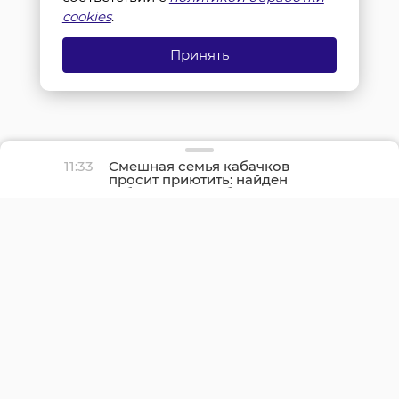
cookies
.
Принять
11:33
Смешная семья кабачков
просит приютить: найден
забавный способ
поделиться урожаем