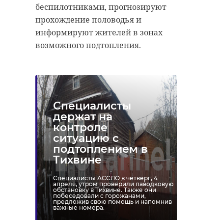
беспилотниками, прогнозируют
прохождение половодья и
информируют жителей в зонах
возможного подтопления.
Специалисты
держат на
контроле
ситуацию с
подтоплением в
Тихвине
Специалисты АССЛО в четверг, 4
апреля, утром проверили паводковую
обстановку в Тихвине. Также они
побеседовали с горожанами,
предложив свою помощь и напомнив
важные номера.