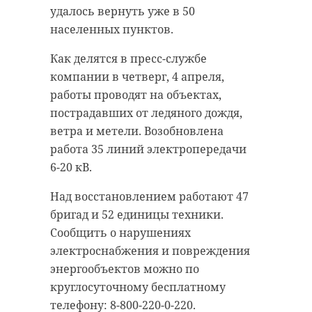
Однако во время прямой линии к
отмечается в сообщении.
удалось вернуть уже в 50
губернатору Александру
населенных пунктов.
Дрозденко обратились местные
В Ленинградской области - все еще
жители, которые попросили
неблагоприятная погодная
Как делятся в пресс-службе
восстановить маршрут.
обстановка. Мокрые снегопады
компании в четверг, 4 апреля,
весь день прогнозируются в
работы проводят на объектах,
Пока на линию вывели один
Лодейнопольском, Подпорожском,
пострадавших от ледяного дождя,
автобус, который выезжает
Бокситогорском и Тихвинском
ветра и метели. Возобновлена
каждодневно из Федоровского в 6
районах. Сложная ситуация на
работа 35 линий электропередачи
утра. Финальный рейс - из
дорогах - Гатчинском, Тосненском
6-20 кВ.
Колпино, в восемь вечера.
и Киришском, где к полудню
Над восстановлением работают 47
началось потепление, а с 16 -
Салон оснащен валидатором.
бригад и 52 единицы техники.
снова похолодание. Такая же
Оплатить проезд можно
Сообщить о нарушениях
картина - в Лугах и Сланцах.
банковской картой и льготным
электроснабжения и повреждения
проездным.
В остальных районах 47 региона
энергообъектов можно по
ожидается стабильный
круглосуточному бесплатному
небольшой мороз и ветер.
телефону: 8-800-220-0-220.