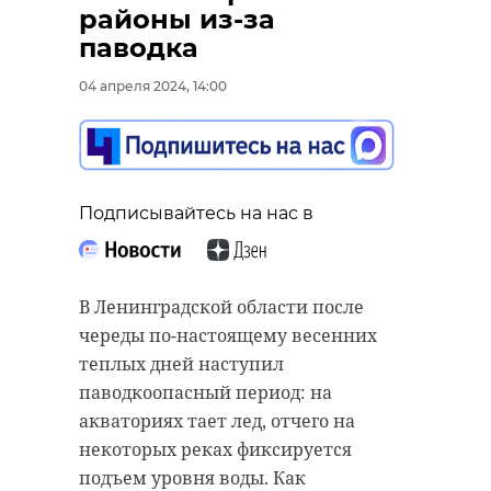
Тосненского
Тосненского
районы из-за
района довели до
района появ
паводка
самоубийства
новый спорт
04 апреля 2024, 14:00
14 февраля 2020, 09:44
15 июля 2020, 14:43
Подписывайтесь на нас в
В Ленинградской области после
череды по-настоящему весенних
теплых дней наступил
паводкоопасный период: на
акваториях тает лед, отчего на
некоторых реках фиксируется
подъем уровня воды. Как