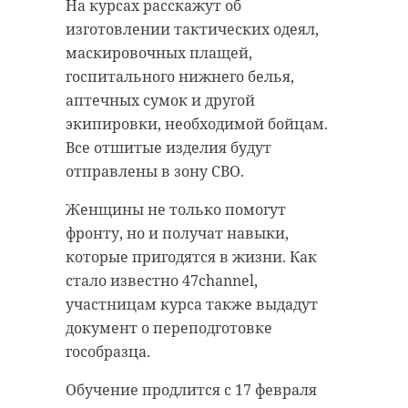
На месте работали сотрудники
На курсах расскажут об
Ленобласти и Межрегиональной
МЧС. Пожарным расчетам удалось
изготовлении тактических одеял,
организации Профсоюза
локализовать пожар.
маскировочных плащей,
работников здравоохранения.
госпитального нижнего белья,
Азартная борьба развернулась на
Устанавливаются обстоятельства
аптечных сумок и другой
веселых стартах, конкурсе
инцидента. По результатам
экипировки, необходимой бойцам.
"Приветствие", лыжной эстафете,
проверки примут меры
Все отшитые изделия будут
а также на квестах и квизах.
прокурорского реагирования.
отправлены в зону СВО.
Первое место заняла команда
Женщины не только помогут
Токсовской Клинической
фронту, но и получат навыки,
Межрайонной больницы. Серебро
которые пригодятся в жизни. Как
между собой поделили Выборгская
стало известно 47channel,
и Волховская межрайонные
участницам курса также выдадут
больницы. Третье место досталось
документ о переподготовке
команде ЛОКБ.
гособразца.
Соревнования прошли в учебно-
Обучение продлится с 17 февраля
тренировочном центре