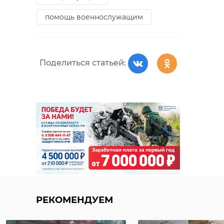
помощь военнослужащим
Поделиться статьей:
РЕКОМЕНДУЕМ
Поделиться статьей:
Школьников
познакомили с
Детские вра
профессией
Ленобласти
медика в
осмотрели б
Приозер ...
1700 малыше .
04 октября 2024, 20:46
17 октября 2024, 21:39
РЕКОМЕНДУЕМ