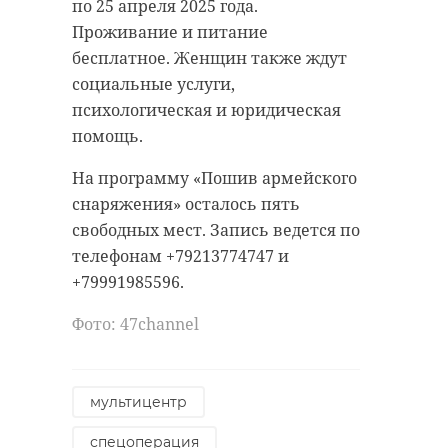
по 25 апреля 2025 года.
"Кавголово".
Проживание и питание
бесплатное. Женщин также ждут
социальные услуги,
здравоохранение
психологическая и юридическая
помощь.
зимняя спартакиада
!видео
На программу «Пошив армейского
снаряжения» осталось пять
свободных мест. Запись ведется по
Фото: прокуратура Ленинградской
телефонам +79213774747 и
Поделиться статьей:
области
+79991985596.
Фото: 47channel
юкки
пожар
леноблводоканал
мультицентр
прокуратура
спецоперация