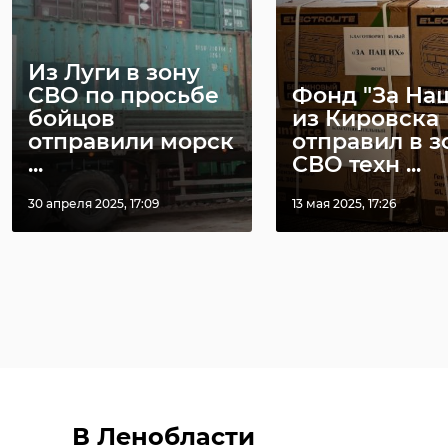
Из Луги в зону
СВО по просьбе
Фонд "За На
бойцов
из Кировска
отправили морск
отправил в з
...
СВО техн ...
30 апреля 2025, 17:09
13 мая 2025, 17:26
В Ленобласти