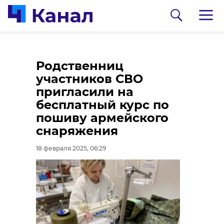
В Юкках загорелись
Родственниц
очистные
участников СВО
сооружения
пригласили на
"Леноблводоканала"
бесплатный курс по
пошиву армейского
17 февраля 2025, 20:43
снаряжения
0:00
/ 0:00
18 февраля 2025, 06:29
Видео: комитет здравоохранения
Ленобласти
Медики Ленобласти