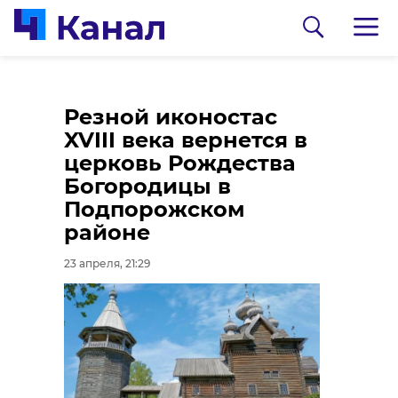
Пьяный уроженец
В Мурино загорелся
Резной иконостас
Псковской области
подземный паркинг
XVIII века вернется в
до смерти избил
церковь Рождества
23 апреля, 19:08
супругу в
Богородицы в
Ленобласти
Подпорожском
районе
23 апреля, 19:46
23 апреля, 21:29