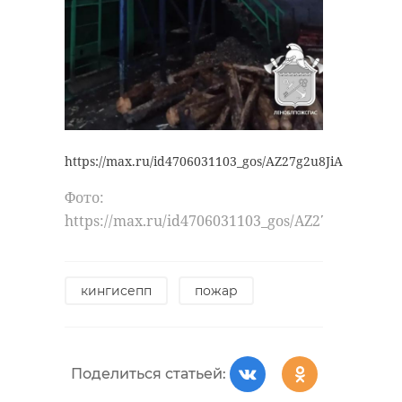
https://max.ru/id4706031103_gos/AZ27g2u8JiA
Фото:
https://max.ru/id4706031103_gos/AZ27g2u8JiA
кингисепп
пожар
Поделиться статьей: