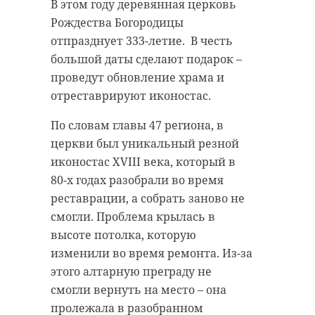
Ленобласти.
с 9 по 10 февраля 2026 года
В этом году деревянная церковь
поссорился с супругой в квартире.
Рождества Богородицы
По данным Леноблпожспас, в
Он нанес женщине не менее 12
отпразднует 333-летие. В честь
недействующей подземной
ударов в голову и грудь. Жена
большой даты сделают подарок –
парковке горит мусор на площади
скончалась от полученных травм.
проведут обновление храма и
около 100 квадратных метров. Что
отреставрируют иконостас.
стало причиной возгорания, не
Было возбуждено уголовное дело
уточняется.
по статье «Умышленное
По словам главы 47 региона, в
причинение тяжкого вреда
церкви был уникальный резной
Информация о пострадавших не
здоровью, опасного для жизни
иконостас XVIII века, который в
поступала.
человека, повлекшее по
80-х годах разобрали во время
неосторожности смерть
реставрации, а собрать заново не
потерпевшего». Материалы дела
смогли. Проблема крылась в
направлены в Гатчинский
высоте потолка, которую
городской суд.
изменили во время ремонта. Из-за
этого алтарную преграду не
Фото: Изображение создано при
смогли вернуть на место – она
помощи нейросети
пролежала в разобранном