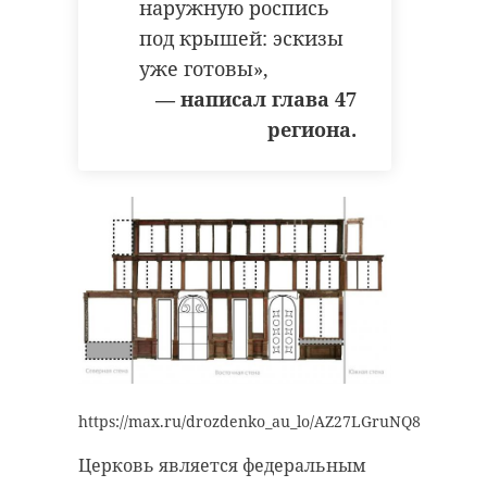
Поделиться статьей:
наружную роспись
РЕКОМЕНДУЕМ
под крышей: эскизы
уже готовы»,
— написал глава 47
региона.
В отношении двух
жителей
Ленобласти
В Гатчинско
возбуждено уголо
районе ванд
...
вскрыли мог
25 июня 2019, 14:36
24 июля 2020, 10:39
https://max.ru/drozdenko_au_lo/AZ27LGruNQ8
Церковь является федеральным