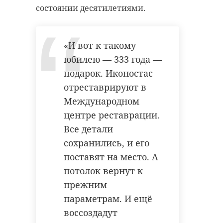
состоянии десятилетиями.
гатчинский район
«И вот к такому
уголовное дело
юбилею — 333 года —
https://max.ru/id4706031103_gos/AZ27CStNL-
подарок. Иконостас
8
отреставрируют в
Поделиться статьей:
Фото:
Международном
https://max.ru/id4706031103_gos/AZ27CStNL-
центре реставрации.
8
Все детали
сохранились, и его
поставят на место. А
мурино
парковка
потолок вернут к
прежним
пожар
параметрам. И ещё
воссоздадут