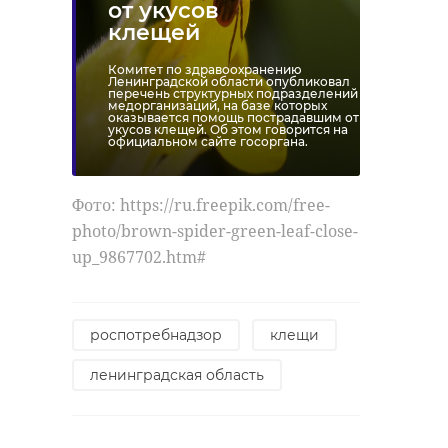
от укусов
клещей
Комитет по здравоохранению
Ленинградской области опубликовал
перечень структурных подразделений
медорганизаций, на базе которых
оказывается помощь пострадавшим от
укусов клещей. Об этом говорится на
официальном сайте госоргана.
Фото: https://ru.freepik.com/free-
photo/brown-spider-green-leaf-close-
up_9867702.htm#
роспотребнадзор
клещи
ленинградская область