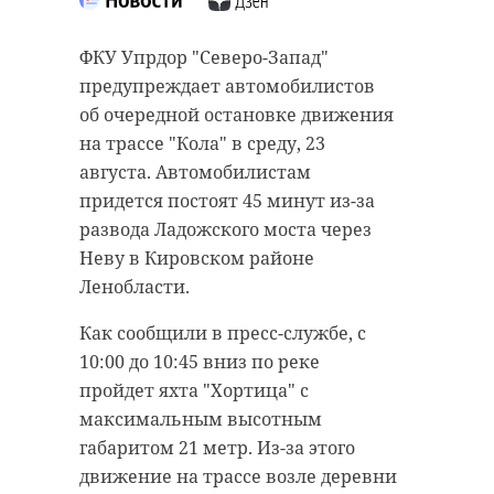
22 августа 2022, 17:13
ФКУ Упрдор "Северо-Запад"
предупреждает автомобилистов
Подписывайтесь на нас в
об очередной остановке движения
на трассе "Кола" в среду, 23
Подписывайтесь на нас в
августа. Автомобилистам
Во вторник, 23 августа, в
придется постоят 45 минут из-за
Ленинградской области ожидается
развода Ладожского моста через
переменная облачность и
Крупное ДТП с участием
Неву в Кировском районе
небольшой дождь в основном на
микроавтобуса и двух грузовиков
Ленобласти.
северо-западе в темное время
произошло накануне в
Как сообщили в пресс-службе, с
суток. Также возможен туман в
воскресенье, 21 августа, на трассе
10:00 до 10:45 вниз по реке
отдельных районах.
М-5 «Урал».
пройдет яхта "Хортица" с
Днем ожидается от +24 до +29 и
Жертвами аварии стали 14
максимальным высотным
граждан Киргизии и двое россиян.
восточный, юго-восточный ветер
габаритом 21 метр. Из-за этого
В связи с трагедией в Киргизии
силой до 3-8 м/с. Ночью - от +10 до
движение на трассе возле деревни
объявили День всеобщего траура.