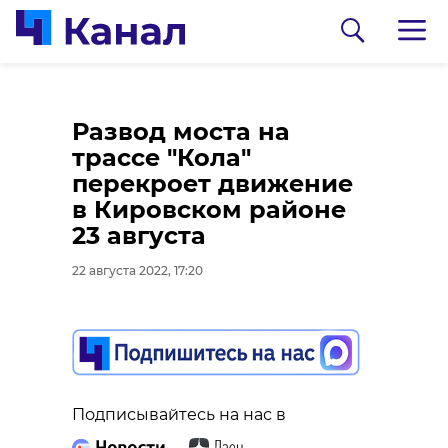
Погода на 23 августа:
Развод моста на
во вторник в
трассе "Кола"
Ленобласти ждут
перекроет движение
туман и до +29
в Кировском районе
23 августа
22 августа 2022, 17:07
22 августа 2022, 17:20
0:00
/ 0:00
В ДТП в Ульяновской
области погибли 16
Подписывайтесь на нас в
человек