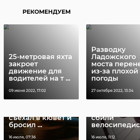
синоптики
РЕКОМЕНДУЕМ
Поделиться статьей:
Поделиться статьей:
Разводку
25-метровая яхта
Ладожского
РЕКОМЕНДУЕМ
закроет
моста перен
движение для
из-за плохой
водителей на т ...
погоды
09 июня 2022, 17:02
27 октября 2022, 13:34
В Ленобласти
В Кингисепп
пьяный водитель
районе насм
съехал в кювет и
сбили
бросил ...
велосипедис
16 июля, 07:36
16 июля, 11:12