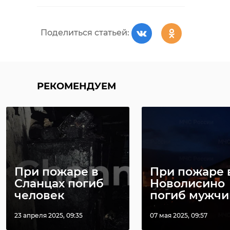
заповеднике мама-барсучиха
заставила своего годовалого
РЕКОМЕНДУЕМ
детеныша заняться домашними
делами. Малышу пришлось
самостоятельно заменить подстилку в
Поделиться статьей:
норе, а затем убраться перед входом.
На территор
РЕКОМЕНДУЕМ
марьино
альпака
В поселке
больничного
Грибное нашли
городка в
детеныши
животные
скелетированные
Кировске н
останки человека
ч ...
20 октября 2025, 12:22
24 октября 2025, 13:10
Поделиться статьей:
При пожаре в
При пожаре 
Сланцах погиб
Новолисино
человек
погиб мужчи
23 апреля 2025, 09:35
07 мая 2025, 09:57