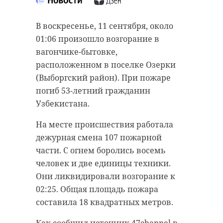
родила малыша
лесном массиве за деревней
Агалатово (Всеволожский район)
В воскресенье, 11 сентября, около
12 сентября 2022, 08:51
были обнаружены останки
01:06 произошло возгорание в
человека. Страшную находку
вагончике-бытовке,
сделали местные жители.
расположенном в поселке Озерки
(Выборгский район). При пожаре
Как сообщил источник 47channel в
Подписывайтесь на нас в
погиб 53-летний гражданин
полиции, останки лежали в лесу у
Узбекистана.
садоводства «Лоси». На место
происшествия прибыла
На месте происшествия работала
Радостные новости из усадьбы
Следственно-оперативная группа,
дежурная смена 107 пожарной
Марьино (Тосненский район).
однако осмотр места
части. С огнем боролись восемь
Альпака Клубничка, прибывшая в
происшествия был отложен на
человек и две единицы техники.
Ленинградскую область из
утро.
Они ликвидировали возгорание к
Латинской Америки, родила
02:25. Общая площадь пожара
малыша. Умилительный детеныш
Труп направлен в морг для
составила 18 квадратных метров.
уже встал на ноги и делает первые
выяснения обстоятельств гибели
шаги.
человека. Пол, возраст и личность