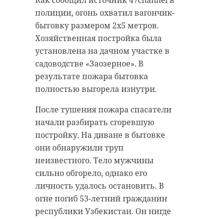
Как сообщил источник 47channel в
неизвестного устанавливаются.
полиции, огонь охватил вагончик-
Маленький альпака, который
Проводится проверка.
бытовку размером 2х5 метров.
оказался девочкой, родился в
Хозяйственная постройка была
воскресенье, 11 сентября, в 11:00.
установлена на дачном участке в
Видеозапись с мамой и ее
садоводстве «Заозерное». В
малышом опубликовали в
результате пожара бытовка
официальной группе усадьбы
полностью выгорела изнутри.
Марьино.
В лесу у Нового
Сертолово
После тушения пожара спасатели
Клубничка очень заботится о
нашли
начали разбирать сгоревшую
своем детеныше, всячески его
человеческий
постройку. На диване в бытовке
поддерживая и оберегая. В
скелет
они обнаружили труп
ближайшие семь-десять дней
В понедельник, 5 сентября, в лесном
неизвестного. Тело мужчины
малыш с мамой будут находиться
массиве напротив улицы Мира в
Новом Сертолово (Всеволожский
сильно обгорело, однако его
в специальном загоне. В это время
район) нашли тело человека. Останки
неизвестного находились в стадии
личность удалось остановить. В
сильного разложения.
посетители усадьбы не смогут их
огне погиб 53-летний гражданин
увидеть.
республики Узбекистан. Он нигде
Фото: рixabay.com