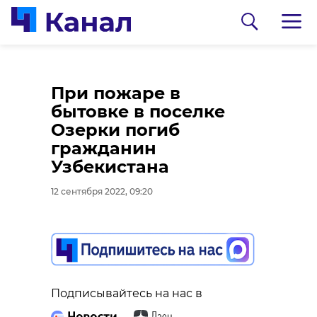
В лесу под Агалатово
При пожаре в
нашли останки
бытовке в поселке
человека
Озерки погиб
гражданин
12 сентября 2022, 09:06
Узбекистана
12 сентября 2022, 09:20
0:00
/ 0:00
Усаьба Марьино
Подписывайтесь на нас в
В усадьбе Марьино
Подписывайтесь на нас в
альпака Клубничка
В воскресенье, 11 сентября, в