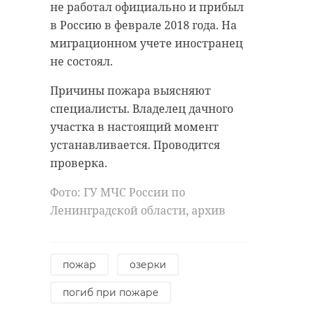
Напомним, в 2021 году из
не работал официально и прибыл
Латинской Америки в усадьбу
в Россию в феврале 2018 года. На
Марьино прибыли несколько
миграционном учете иностранец
агалатово
альпака. Они успешно перенесли
не состоял.
русскую зиму. Детеныш
человеческие останки
Причины пожара выясняют
клубнички стал первым малышом
специалисты. Владелец дачного
альпака, который родился в
участка в настоящий момент
усадьбе Марьино.
Поделиться статьей:
устанавливается. Проводится
проверка.
Фото: ГУ МЧС России по
Малыш-барсук
Ленинградской области, архив
из Нижне-
Свирского
заповедника
убирается в
пожар
озерки
своей норе
погиб при пожаре
Когда мама велела прибраться в
комнате. В Нижне-Свирском