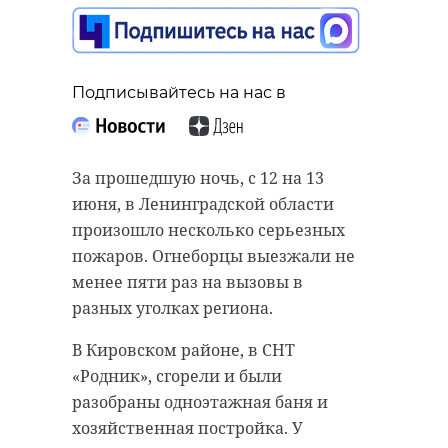
области задержан
награду юному
создатель аккаунтов
ленинградцу за
для преступников с
спасение ребенка
Украины
Подписывайтесь на нас в
13 июня, 11:30
13 июня, 12:01
За прошедшую ночь, с 12 на 13
июня, в Ленинградской области
Подписывайтесь на нас в
произошло несколько серьезных
Подписывайтесь на нас в
пожаров. Огнеборцы выезжали не
менее пяти раз на вызовы в
Губернатор Ленинградской
разных уголках региона.
Сотрудники полиции Санкт-
области Александр Дрозденко
Петербурга и Ленинградской
В Кировском районе, в СНТ
рассказал на своих онлайн-
области задержали молодого
«Родник», сгорели и были
ресурсах о юном герое, который,
человека, который помогал
разобраны одноэтажная баня и
не раздумывая, бросился на
преступной группе c Украины
хозяйственная постройка. У
помощь тонущему ребенку. За его