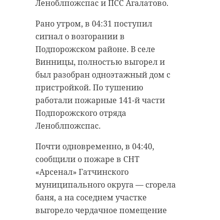
Леноблпожспас и ПСС Агалатово.
о помощи, бросился на помощь
По месту жительства
тонущему ребенку, которого
Рано утром, в 04:31 поступил
задержанного были изъяты
уносило течением реки вдоль
сигнал о возгорании в
мобильные телефоны и другие
ледяной кромки.
Подпорожском районе. В селе
электронные носители. В
Винницы, полностью выгорел и
отношении задержанного
был разобран одноэтажный дом с
возбуждено уголовное дело по
пристройкой. По тушению
статье 274.5 УК РФ. На время
работали пожарные 141-й части
следствия ему избрана мера
Подпорожского отряда
пресечения в виде подписки о
Леноблпожспас.
невыезде.
Почти одновременно, в 04:40,
Фото: скриншот видео
Скриншот видео
сообщили о пожаре в СНТ
https://78.мвд.рф/news/item/88502061/
https://t.me/drozdenko_au_lo/10657
«Арсенал» Гатчинского
муниципального округа — сгорела
Губернатор пообщался с героем в
баня, а на соседнем участке
мошенники
неформальной обстановке — уже
выгорело чердачное помещение
после награждения — и узнал, что
всеволожский район