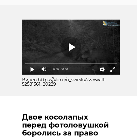
0:00
/ 0:00
Видео https://vk.ru/n_svirsky?w=wall-
52581361_20229
Двое косолапых
перед фотоловушкой
боролись за право