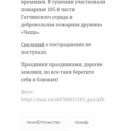
времянки. В тушении участвовали
Георгий планирует связать свою
пожарные 105-й части
жизнь с работой в МЧС. Глава
аккаунты
Гатчинского отряда и
региона высоко оценил поступок
добровольная пожарная дружина
молодого человека и выразил
«Чаща».
готовность поддерживать его
Поделиться статьей:
стремления: «Потому что именно
Сведений
о пострадавших не
такие ребята определяют будущее
поступало.
Ленинградской области», —
Праздники праздниками, дорогие
рассказал Александр Дрозденко.
РЕКОМЕНДУЕМ
земляки, но все-таки берегите
Фото:
себя и близких!
https://t.me/drozdenko_au_lo/10657
Фото:
https://max.ru/id4706031103_gos/AZ6_0s9sSiw
Пятерых мужчин
Во Всеволо
горячее сердце
осудят за
районе
незаконное
мошенники
александр дрозденко
леноблпожспас
пожар
производство алк
требуют
...
немедленно .