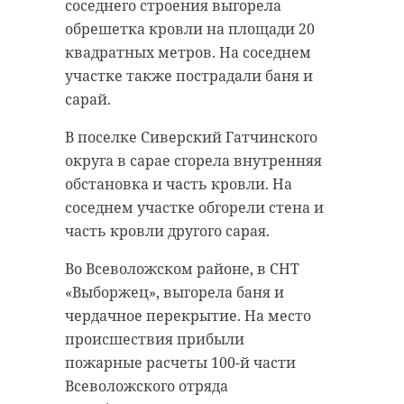
создавать и продавать аккаунты в
соседнего строения выгорела
отважное сердце и неравнодушие
мессенджере.
обрешетка кровли на площади 20
глава региона вручил молодому
квадратных метров. На соседнем
человеку награду «Горячее
В ходе оперативных мероприятий
участке также пострадали баня и
сердце».
удалось
установить
, что с
сарай.
сентября 2022 года
злоумышленник получал SIM-
В поселке Сиверский Гатчинского
карты и персональные данные
округа в сарае сгорела внутренняя
россиян. Он использовал эти
обстановка и часть кровли. На
данные для регистрации новых
соседнем участке обгорели стена и
аккаунтов, которые затем
часть кровли другого сарая.
передавал организаторам
Во Всеволожском районе, в СНТ
преступной деятельности. За свои
«Выборжец», выгорела баня и
услуги молодой человек получал
https://t.me/drozdenko_au_lo/10657
чердачное перекрытие. На место
денежное вознаграждение.
происшествия прибыли
Ежемесячный доход от этой
Драма
разыгралась
на берегу реки
пожарные расчеты 100-й части
деятельности составлял около 500
Тосны в городе Никольское.
Всеволожского отряда
долларов США.
Георгий Саматов, услышав крики