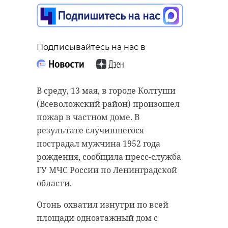
изменилась вода
после очистки на
модульной станции в
Горке
Подписывайтесь на нас в
13 мая, 16:58
Подписывайтесь на нас в
В среду, 13 мая, в городе Колтуши
(Всеволожский район) произошел
В Ленинградской области
пожар в частном доме. В
Подписывайтесь на нас в
завершено расследование
результате случившегося
уголовного дела в отношении
пострадал мужчина 1952 года
водителя пассажирского автобуса,
рождения, сообщила пресс-служба
обвиняемого в ДТП на
В деревне Горка Тихвинского
ГУ МЧС России по Ленинградской
железнодорожном переезде.
района работает модульная
области.
Волховстроевская транспортная
станция очистки сточных вод,
Огонь охватил изнутри по всей
прокуратура утвердила
которую установили в прошлом
площади одноэтажный дом с
обвинительное заключение.
году. Как изменилось качество