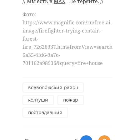
// Мы есть в
MAX
. Не теряйте. //
автобуса и грузового поезд у станции
РЕКОМЕНДУЕМ
Инема. Водителя, перевозившего
туристов, уже задержали.
Фото:
https://www.magnific.com/ru/free-ai-
image/firefighter-trying-contain-
forest-
fire_72628937.htm#fromView=search&page=2&p
В Ленобласти
Иномарка
6a35-4fd6-9a7c-
увеличилось
вылетела в 
потребление
на трассе в
701162a98936&query=fire+house
воды из-за коро ...
Тихвинском ра
20 марта 2020, 16:12
07 июня 2024, 14:48
всеволожский район
колтуши
пожар
пострадавший