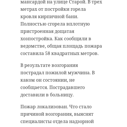
мансардой на улице Старой. В трех
Статья - "Нарушение ПДД,
воды, рассказали в
метрах от постройки горела
повлекшее по неосторожности
Леноблводоканале.
кровля кирпичной бани.
причинение тяжкого вреда
В организации напомнили, что на
Полностью сгорела вплотную
здоровью и смерть человека".
модульных станциях применяется
пристроенная дощатая
По версии
следствия
, 4 августа
пятиступенчатая система
хозпостройка. Как сообщили в
2025 года на перегоне Олонец –
очистки. Устройство удаляет
ведомстве, общая площадь пожара
Лодейное Поле водитель автобуса
крупные загрязнения, очищает
составила 58 квадратных метров.
выехал на железнодорожный
воду от органических
В результате возгорания
переезд на запрещающий сигнал
загрязняющих веществ. После
пострадал пожилой мужчина. В
светофора перед
чего идут глубокая фильтрация,
каком он состоянии, не
приближающимся грузовым
обеззараживание и дезинфекция,
сообщается. Пострадавшего
поездом. В результате
а также откачка и обезвоживание
доставили в больницу.
столкновения один пассажир
избыточного активного ила.
погиб, еще восемь человек
Пожар локализован. Что стало
Станция, производительность
получили тяжелые травмы.
причиной возгорания, выяснят
которой составляет 200
специалисты отдела надзорной
Уголовное дело направлено в
кубометров в сутки, введена в