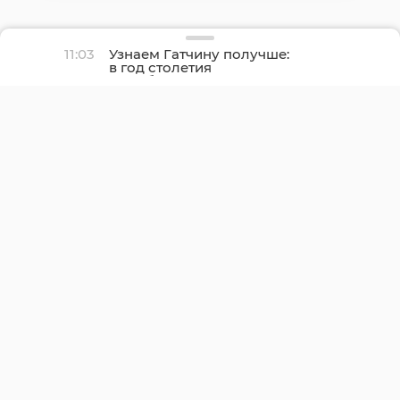
11:03
Узнаем Гатчину получше:
в год столетия
Ленобласти ТРК «Мир»
снимет цикл передач о
столице