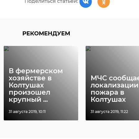
Поделиться статьей:
РЕКОМЕНДУЕМ
// Мы есть в
MAX
. Не теряйте. //
Фото:
В фермерском
хозяйстве в
МЧС сообщае
https://max.ru/id7838385841_gos/AZ4hmTswUQs
Колтушах
локализации
произошел
пожара в
крупный ...
Колтушах
дтп
лодейное поле
31 августа 2019, 10:11
31 августа 2019, 11:22
Поделиться статьей: