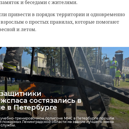
памяток и беседами с жителями.
гли привести в порядок территории и одновременно
 взрослым о простых правилах, которые помогают
есной и летом.
защитники
жспаса состязались в
е в Петербурге
на учебно-тренировочном полигоне МЧС в Петербурге прошли
и пожарных Ленинградской области на звание лучшего звена
 службы.