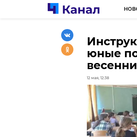
НОВ
Инструк
В Гатчи
юные п
воспоми
весенни
Великой
12 мая, 12:38
12 мая, 12:23