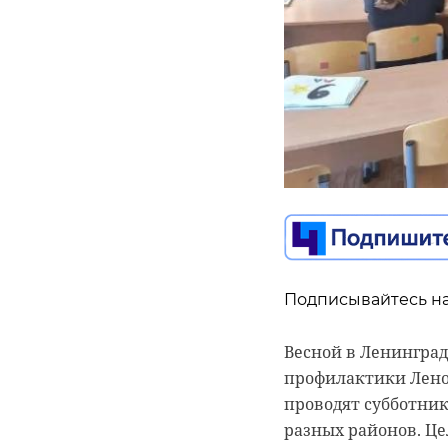
Подписывайтесь на
Подписывайтесь на
Весной в Ленингра
В Штабе обществен
профилактики Лен
предварительный п
проводят субботни
Воспоминания". Ме
разных районов. Ц
Благотворительног