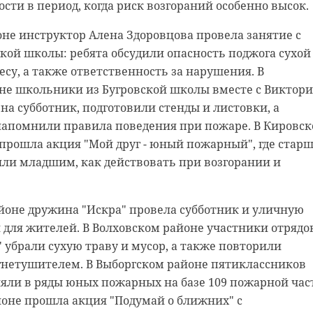
сти в период, когда риск возгораний особенно высок.
а. Идея проекта принадлежит членам общественных
руга — Юлии Ногиной и Ринату Абдулину.
не инструктор Алена Здоровцова провела занятие с
ой школы: ребята обсудили опасность поджога сухой
четырех интервью с жителями Гатчинского округа —
есу, а также ответственность за нарушения. В
й Отечественной войны. В своих рассказах они
не школьники из Бугровской школы вместе с Виктор
е годы войны и день Победы. В создании картины
а субботник, подготовили стенды и листовки, а
теры: они занимались съемками, записью интервью,
апомнили правила поведения при пожаре. В Кировс
ем в реконструкциях. Среди них — руководитель
прошла акция "Мой друг - юный пожарный", где стар
ТВ24 Анастасия Закирова.
ли младшим, как действовать при возгорании и
редседатель Общественной палаты Ленинградской
Габитов отметил значимость проекта и вручил
йоне дружина "Искра" провела субботник и уличную
исьма всем, кто участвовал в создании фильма и
для жителей. В Волховском районе участники отрядо
ческой памяти.
" убрали сухую траву и мусор, а также повторили
огнетушителем. В Выборгском районе пятиклассников
яли в ряды юных пожарных на базе 109 пожарной час
йоне прошла акция "Подумай о ближних" с
общественная палата