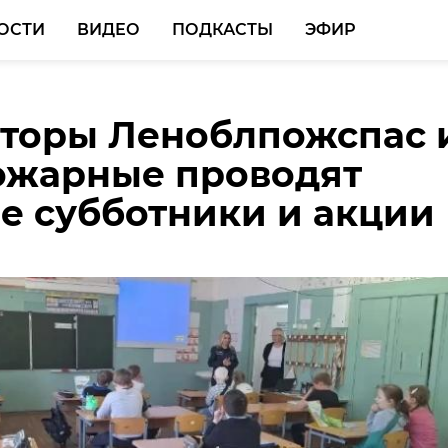
ОСТИ
ВИДЕО
ПОДКАСТЫ
ЭФИР
торы Леноблпожспас 
не показали фильм о
ожарные проводят
наниях ветеранов
е субботники и акции
 Отечественной