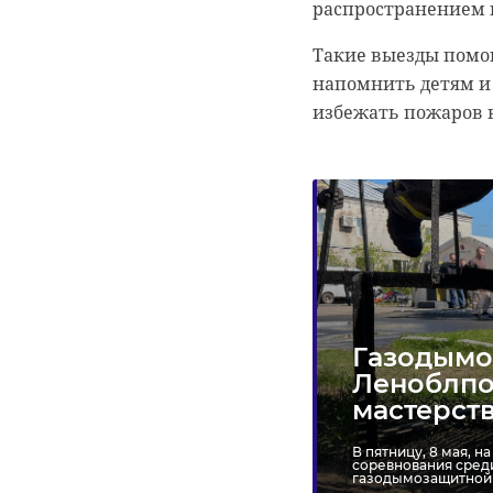
распространением 
Такие выезды помо
напомнить детям и
избежать пожаров в
Газодымо
Леноблпо
мастерств
В пятницу, 8 мая, 
соревнования сред
газодымозащитной