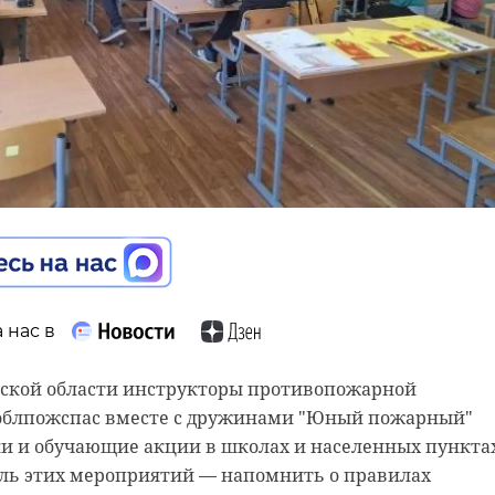
 нас в
 нас в
дской области инструкторы противопожарной
ной поддержки Ленинградской области (Гатчина) про
облпожспас вместе с дружинами "Юный пожарный"
оказ документального фильма "Моя победа.
ки и обучающие акции в школах и населенных пункта
роприятие организовано при участии
ель этих мероприятий — напомнить о правилах
о фонда "Ленинградский тыл" и администрации