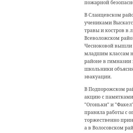
пожарной безопасно
Гатчинского округ
палат региона и ок
В Сланцевском райо
учениками Выскатск
Фильм основан на 
травы и костров в л
участниками Велико
Всеволожском райо
вспоминают тяжелы
Чесноковой вышли н
участвовали волон
младшим классам н
монтажом и участи
районе в гимназии 
контент-центра Лен
школьники объясня
После просмотра п
эвакуации.
области Александр 
В Подпорожском ра
благодарственные п
акцию с памятками 
сохранении истори
"Огоньки" и "Факел
Фото: 47 канал
правила работы с 
торжественно прин
а в Волосовском ра
гатчина