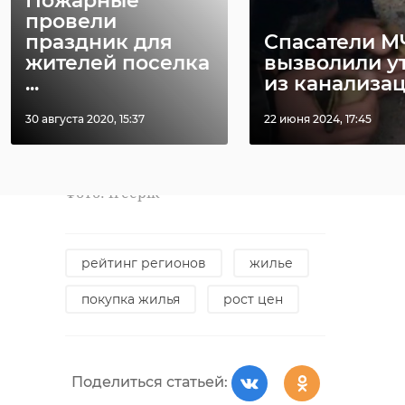
​​​​​​​Пожарные
накопить за 2,6-2,7 года. Замыкают
провели
рейтинг Севастополь
праздник для
Спасатели М
(среднестатистической семье
жителей поселка
вызволили у
...
из канализа
понадобится 14,2 года на покупку
квартиры), Кабардино-Балкария
30 августа 2020, 15:37
22 июня 2024, 17:45
(13,5 года), Крым (12,8 года) и
Карачаево-Черкессия (14,7 года).
Фото: freepik
рейтинг регионов
жилье
покупка жилья
рост цен
Поделиться статьей: