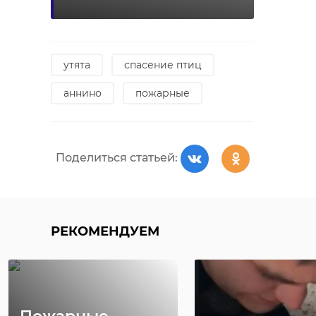
занимал 12-е место. Семья с одним
ребенком из Ленобласти накопит
на жилье за 7,4 года. Для
сравнения, в 2022 году
утята
спасение птиц
ленинградцам пришлось бы
аннино
пожарные
копить на квартиру 4,3 года.
Средняя стоимость квартиры
площадью 60 «квадратов» в 47
регионе составляет 7,1 миллиона
Поделиться статьей:
рублей - на три миллиона больше,
чем годом ранее.
В тройку регионов-лидеров по
РЕКОМЕНДУЕМ
доступности жилья вошли
Ненецкий автономные округа,
Магаданская область и Ямало-
Ненецкий. В этих регионах на
типовую «двушку» можно