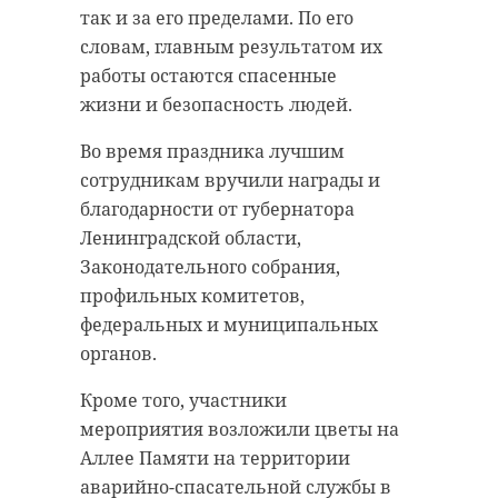
долгов по зарплате.
так и за его пределами. По его
мошенниками играет тесное
словам, главным результатом их
взаимодействие с ГСУ ГУ МВД по
Фото: https://vk.com/wall-
работы остаются спасенные
Петербургу и Ленобласти.
217485426_2033
жизни и безопасность людей.
По словам Тимура Зайнуллина,
Во время праздника лучшим
многие до сих пор недооценивают
судебные приставы
сотрудникам вручили награды и
опасность мошенничества, хотя
благодарности от губернатора
сегодня такие преступления
кингисеппский район
Ленинградской области,
связаны не только с хищением
Законодательного собрания,
денег. Злоумышленники все чаще
профильных комитетов,
втягивают людей, в том числе
федеральных и муниципальных
Поделиться статьей:
подростков, в поджоги и другие
органов.
тяжкие преступления.
Кроме того, участники
мероприятия возложили цветы на
РЕКОМЕНДУЕМ
"В общественном
Аллее Памяти на территории
сознании у нас
аварийно-спасательной службы в