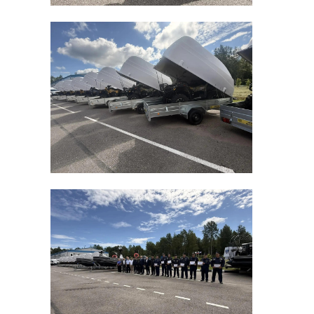
Предложение о создании единого
межведомственного штаба для
Санкт-Петербурга и
Ленинградской области участники
круглого стола поддержали. Такой
формат, по их мнению, поможет
эффективнее координировать
работу по предупреждению
подобных преступлений.