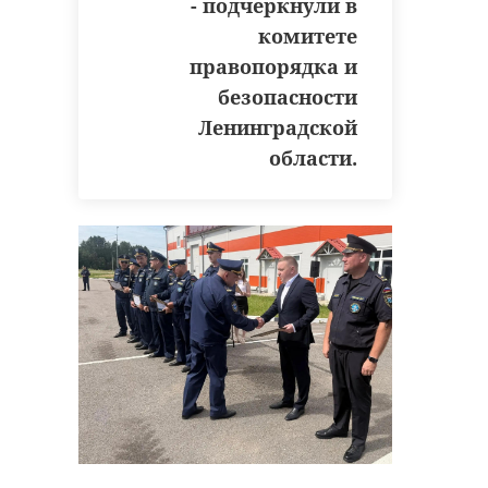
- подчеркнули в
мошенничество - это
комитете
не только про вывод
правопорядка и
средств, но и про
безопасности
поджоги и
Ленинградской
террористическую
области.
деятельность, то есть
деяния, влекущие за
собой очень тяжелые
последствия. Сегодня
в это вовлекаются
несовершеннолетние,
на это брошены
огромные ресурсы
наших врагов",
- отметил он.