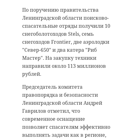
производство, но после того, как
Ленинградской области более
организация не погасила в
По поручению правительства
эффективной. Одной из главных
установленный срок долг по
Ленинградской области поисково-
инициатив стало предложение
зарплате, судебные приставы
спасательные отряды получили 10
создать единый
применили в отношении
снегоболотоходов Stels, семь
межведомственный оперативный
должника меры принудительного
снегоходов Frontier, две аэролодки
штаб по профилактике
исполнения. Они в кратчайшие
"Север-650" и два катера "Риб
мошенничества сразу для двух
сроки установили
Мастер". На закупку техники
регионов.
местонахождение имущества
направили около 113 миллионов
неплательщика.
Председатель комитета по печати
рублей.
Ленинградской области Тимур
Судебные приставы выехали по
Председатель комитета
Зайнуллин рассказал, что 47
адресу организации и арестовали
правопорядка и безопасности
регион намерен
принадлежащие ей техническое
Ленинградской области Андрей
совершенствовать
оборудование и строительные
Гаврилов отметил, что
профилактическую работу с
материалы. После оценки активы
современное оснащение
учетом рекомендаций
реализуют на торгах. Вырученные
позволяет спасателям эффективно
специалистов СПбГУ. Он отметил,
средства пойдут на погашение
выполнять задачи как в регионе,
что важную роль в борьбе с