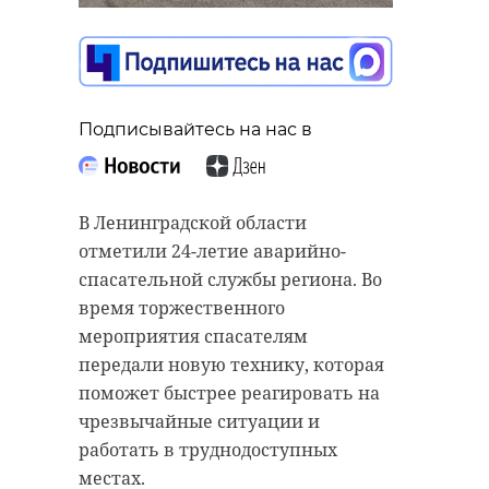
Подписывайтесь на нас в
Подписывайтесь на нас в
Подписывайтесь на нас в
Предприятие в Кингисеппском
В Санкт-Петербургском
В Ленинградской области
районе накопило долг по зарплате
государственном университете
отметили 24-летие аварийно-
на сумму более 1,1 млн рублей и
прошел круглый стол,
спасательной службы региона. Во
не выплатило сотрудникам ее в
посвященный профилактике
время торжественного
установленной срок. В дело
мошенничества. На встрече
мероприятия спасателям
вмешались судебные приставы,
представители
передали новую технику, которая
сообщили в УФССП России по
правоохранительных органов,
поможет быстрее реагировать на
Ленинградской области.
органов власти и ученые
чрезвычайные ситуации и
обсудили, как сделать защиту
работать в труднодоступных
Было возбуждено исполнительное
жителей Санкт-Петербурга и
местах.