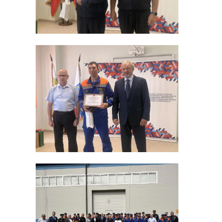
Фото: СПбГУ
спбгу
Тимур Зайнуллин
Поделиться статьей: