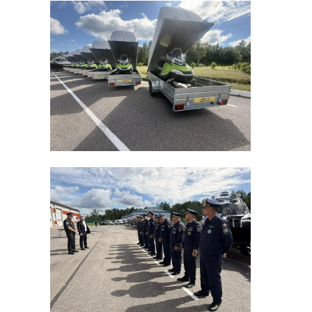
Руководитель Центра прикладной
социологии СПбГУ Майя Русакова
рассказала, что
распространенный образ пожилой
женщины как типичной жертвы
мошенников давно не
соответствует действительности.
По ее словам, пострадавшими
становятся мужчины и женщины
самых разных возрастов — от 11 до
95 лет, причем многие имеют
высшее образование, семьи и
хорошо владеют цифровыми
технологиями. Это говорит о том,
что даже высокая цифровая
грамотность не дает полной
защиты от мошенников.