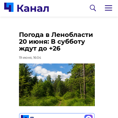
В Подпорожье
Погода в Ленобласти
мужчину арестовали
20 июня: В субботу
за покушение на
ждут до +26
сбыт гашиша
19 июня, 16:04
19 июня, 14:55
0:00
/ 0:00
Видео: пресс-служба ГУ МВД России по
г.Санкт-Петербургу и Ленинградской
области
Семеро