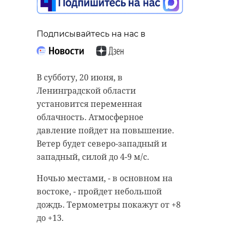
петербуржцев
задержаны за
вооруженные
Подписывайтесь на нас в
Подписывайтесь на нас в
нападения на
прохожих
В субботу, 20 июня, в
19 июня, 14:41
Жителя Подпорожского района
Ленинградской области
арестовали по уголовному делу о
установится переменная
покушении на незаконный сбыт
облачность. Атмосферное
наркотиков. Об этом сообщила
давление пойдет на повышение.
Подписывайтесь на нас в
пресс-служба прокуратуры
Ветер будет северо-западный и
Ленинградской области.
западный, силой до 4-9 м/с.
По данным следствия, 40-летний
Ночью местами, - в основном на
Сотрудники Центра "Э" ГУ МВД по
мужчина вступил в сговор с
востоке, - пройдет небольшой
Петербургу и Ленинградской
неустановленным лицом и купил
дождь. Термометры покажут от +8
области остановили деятельность
более 194 грамм гашиша.
до +13.
группы, которую подозревают в