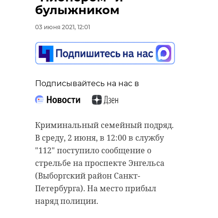
Поделиться статьей:
булыжником
03 июня 2021, 12:01
РЕКОМЕНДУЕМ
Подписывайтесь на нас в
Ленобласть
заключила
Ленобласть
Криминальный семейный подряд.
соглашения о
продолжит
В среду, 2 июня, в 12:00 в службу
сотрудничестве с
поддержива
"112" поступило сообщение о
К ...
Курскую обл
стрельбе на проспекте Энгельса
(Выборгский район Санкт-
03 июня 2021, 09:58
01 мая 2025, 16:23
Петербурга). На место прибыл
наряд полиции.