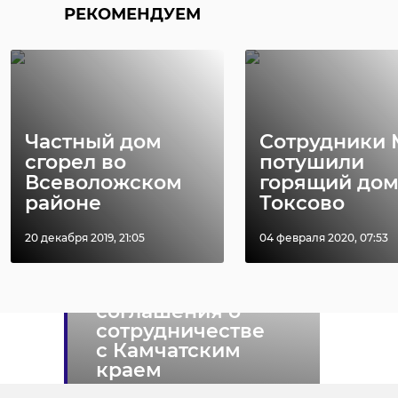
сотрудничать в сферах различных
РЕКОМЕНДУЕМ
отраслей промышленности и
сельского хозяйства.
Ранее 47channel
сообщал
, что в
рамках ПМЭФ-2021 также были
заключены договоренности с
Частный дом
Сотрудники
Фото: dorogi_lo
сгорел во
потушили
Камчатским краем.
Всеволожском
горящий дом
районе
Токсово
дтп
кириши
20 декабря 2019, 21:05
04 февраля 2020, 07:53
дорожный комитет
Ленобласть
заключила
соглашения о
Поделиться статьей:
сотрудничестве
с Камчатским
краем