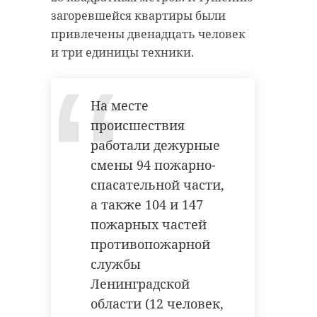
антибиологическая и
удастся узнать, какой была жизнь
загоревшейся квартиры были
противопожарная обработка.
Анны Беквор и других бельгийцев
привлечены двенадцать человек
в Сосновом Бору.
и три единицы техники.
гатчинский район
история
сосновый бор
На месте
добровольцы
происшествия
реставрация
усадьба
работали дежурные
Поделиться статьей:
смены 94 пожарно-
спасательной части,
а также 104 и 147
Поделиться статьей:
пожарных частей
противопожарной
службы
Ленинградской
области (12 человек,