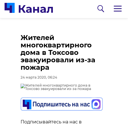
Жителей
многоквартирного
дома в Токсово
эвакуировали из-за
пожара
24 марта 2020, 06:24
0:00
0:00
/ 0:00
/ 0:00
В Гатчинском районе
Сосновоборец
добровольцы
разгадал тайну
Подписывайтесь на нас в
реставрируют
могилы на