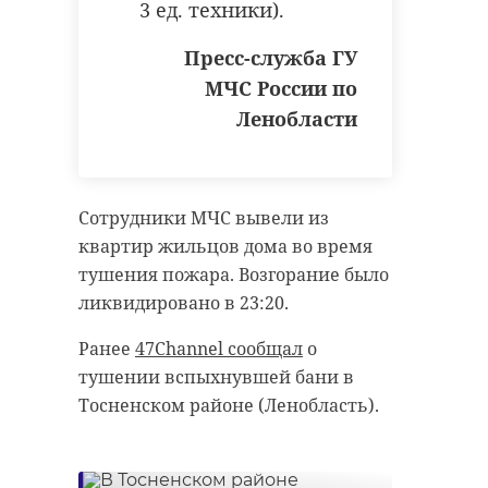
3 ед. техники).
Пресс-служба ГУ
МЧС России по
Ленобласти
РЕКОМЕНДУЕМ
Сотрудники МЧС вывели из
квартир жильцов дома во время
Хирург из
тушения пожара. Возгорание было
Петербурга
Уникальную
ликвидировано в 23:20.
восстанавливает
реликвию XV
старинную финск
века привез
Ранее
47Channel сообщал
о
...
реставрацию .
тушении вспыхнувшей бани в
Тосненском районе (Ленобласть).
24 ноября 2020, 19:15
03 июня, 16:43