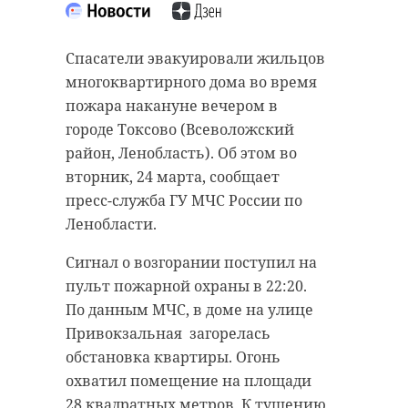
“особняк с
старинном кладбище
привидениями” XIX
и узнал много нового
Спасатели эвакуировали жильцов
века
об истории города
многоквартирного дома во время
18 августа 2020, 16:53
11 февраля 2020, 14:59
пожара накануне вечером в
городе Токсово (Всеволожский
район, Ленобласть). Об этом во
вторник, 24 марта, сообщает
пресс-служба ГУ МЧС России по
Подписывайтесь на нас в
Подписывайтесь на нас в
Ленобласти.
Сигнал о возгорании поступил на
Сейчас расчищают рамы, снимают
Руслан Семенченко мечтает,
пульт пожарной охраны в 22:20.
старый слой краски.
чтобы историки-профессионалы
По данным МЧС, в доме на улице
Реставрируют уникальные
больше узнали о жизни Анны. В
Привокзальная загорелась
витражи в морском стиле.
этом году бельгийские архивы
обстановка квартиры. Огонь
Впереди шпаклевка дома,
рассекретят документы 100-
охватил помещение на площади
утепление пенькой,
летней давности и, может тогда,
28 квадратных метров. К тушению