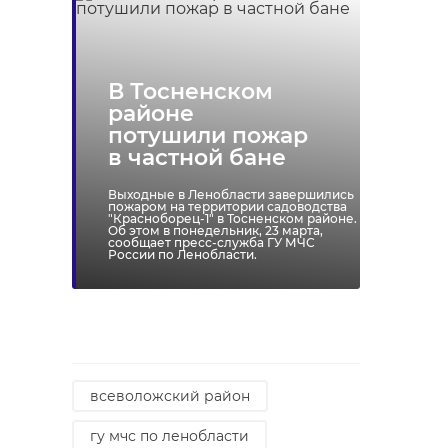
В Тосненском
районе
потушили пожар
в частной бане
Выходные в Ленобласти завершились
пожаром на территории садоводства
"Красноборец-1" в Тосненском районе.
Об этом в понедельник, 23 марта,
сообщает пресс-служба ГУ МЧС
России по Ленобласти.
всеволожский район
гу мчс по ленобласти