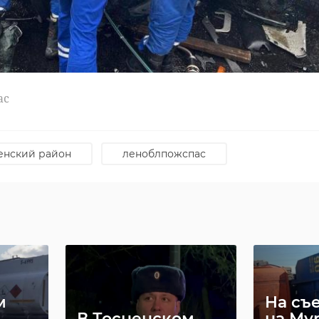
 мероприятия.
ас
енский район
леноблпожспас
м
На съ
В Тосненском
на Му