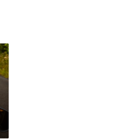
ов
7
юд