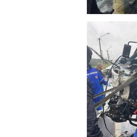
Ленобласти ...
пропавших
– Новая Ладога ("С
08 октября 2024, 17:08
10 марта 2025, 16:39
Бор").
В 14:00 празднован
– в Кингисеппе (па
– в Коммунаре (общ
– в Лодейном Поле 
– в Никольском (Це
– в Тосно (проспект 
В 15:00 праздничны
Мира.
Кроме концертов, ж