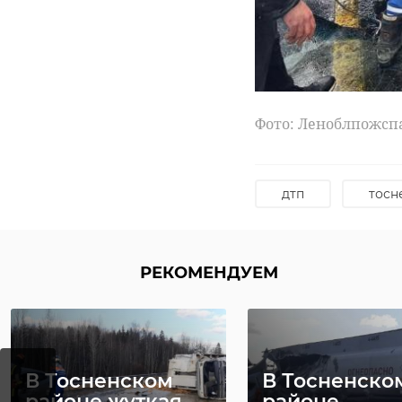
квесты и семейные
Фото: Леноблпожсп
дтп
тосн
РЕКОМЕНДУЕМ
В Тосненском
В Тосненско
районе жуткая
районе