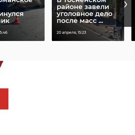
›
районе завели
инулся
уголовное дело
вик
после масс ...
5:46
20 апреля, 15:23