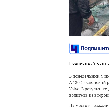
Подписывайтесь на
Подписывайтесь на
Подписывайтесь на
В понедельник, 9 и
А-120 (Тосненский р
Поисковый отряд "Л
В четверг, 12 июня
Volvo. В результат
Месяц волонтеры на
России. Главной пл
водитель из второй
какими они были.
начнутся торжеств
региона и почетны
На место выезжали 
Как рассказали в от