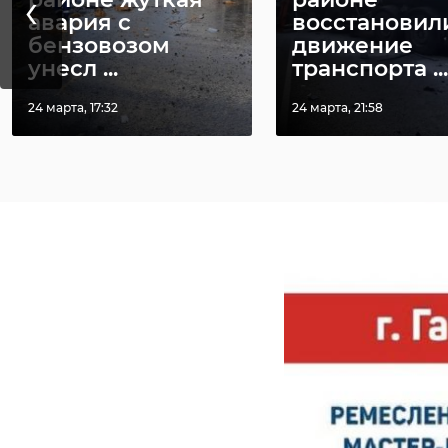
‹
авария с
восстановил
бензовозом
движение
унесл ...
транспорта ...
24 марта, 17:32
24 марта, 21:58