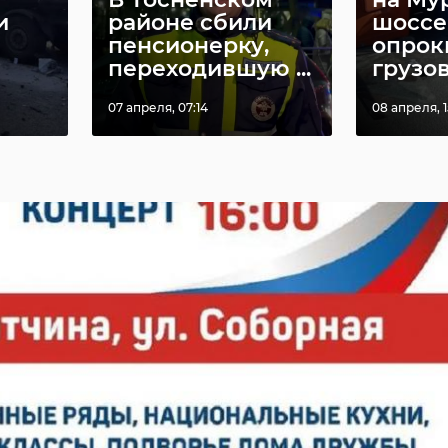
и
районе сбили
шоссе
пенсионерку,
опрок
переходившую ...
грузо
07 апреля, 07:14
08 апреля, 1