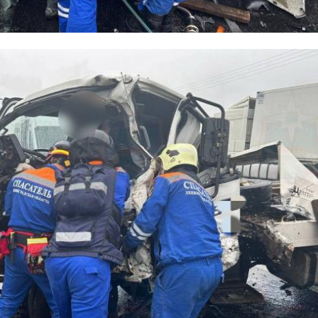
Леноб ...
...
уворовский сквер") и Сясьстрой (городской парк "Сосн
11 июля 2025, 06:30
08 октября 2
ие продолжится:
рк культуры и отдыха "Романовка"),
ественное пространство "Яблоневый сад"),
(дом народного творчества имени Ю. П. Захарова),
нтр культуры и досуга),
Ленина, 45).
й концерт "Моя Россия" начнется в Луге на площади
ителей и гостей области ждут тематические акции,