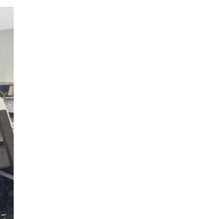
а,
тября в
›
бурге и
За ноябрь
ласти
волонтеры нашли
ялись почт
в Петербурге и