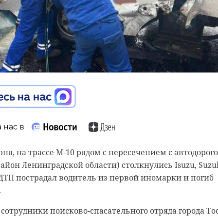
 нас в
 нас в
 нас в
юня, на трассе М-10 рядом с пересечением с автодорог
айон Ленинградской области) столкнулись Isuzu, Suzu
иза Алерт Питер" поделился статистикой поисков за 
, в Ленинградской области пройдет празднование Дня
е ДТП пострадал водитель из первой иномарки и погиб
звали сложным - не из-за количества выездов, а того,
ощадкой станет Гатчина. В 12:00 на Соборной улице
.
енные мероприятия: выступления руководителей
х жителей, вручение паспортов юным гражданам и
сотрудники поисково-спасательного отряда города То
ряде, за месяц отработано 16 заявок на поиск в лесу.