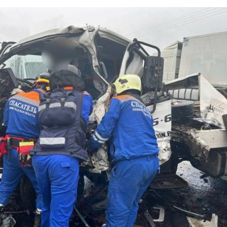
 в Волхове,
" во Всеволожске,
 Киришах,
ы и досуга в поселке Гостилицы Ломоносовского район
о в Подпорожье,
лощади Приозерска,
 "Сосновый Бор" в Сосновом Бору,
кова в Тихвине.
единятся:
Отряд
В сен
«ЛизаАлерт» за
Петер
ая Адмирала Апраксина, Смоляной мыс),
ми в
июнь нашел в
Леноб
Петербурге и
потер
ьтуры и отдыха),