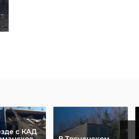
езде с КАД
рманское
В Тосненском