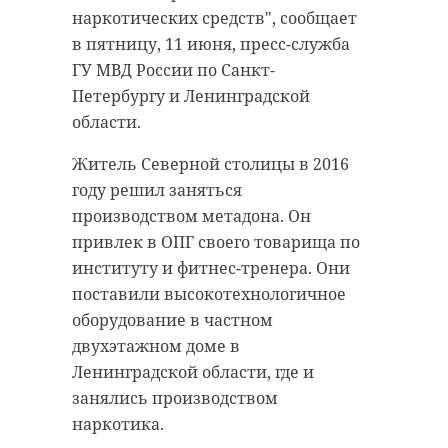
наркотических средств", сообщает
случаев заражения COVID-19.
Планируется, что маршрут будет
в пятницу, 11 июня, пресс-служба
Всего в России за все время
проложен до города Иматра в
ГУ МВД России по Санкт-
пандемии зафиксировано 5 180
Финляндии.
Петербургу и Ленинградской
454 пациента, заболевших
области.
Фото: рixabay.com
коронавирусом. За сутки такой
Житель Северной столицы в 2016
диагноз сняли с 12 505 человек.
году решил заняться
Также в стране было сделано 31,6
светогорск
велодорожка
производством метадона. Он
миллионов прививок от COVID-19.
привлек в ОПГ своего товарища по
велодорожки
маршрут
институту и фитнес-тренера. Они
Фото: рixabay.com
финляндия
поставили высокотехнологичное
оборудование в частном
двухэтажном доме в
коронавирус
Ленинградской области, где и
Поделиться статьей:
занялись производством
наркотика.