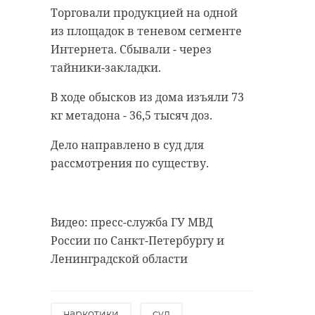
Поделиться статьей:
Торговали продукцией на одной
из площадок в теневом сегменте
Интернета. Сбывали - через
тайники-закладки.
В ходе обысков из дома изъяли 73
кг метадона - 36,5 тысяч доз.
Дело направлено в суд для
рассмотрения по существу.
РЕКОМЕНДУЕМ
Видео: пресс-служба ГУ МВД
России по Санкт-Петербургу и
Ленинградской области
На 24 мая в
На 25 мая в
Ленобласти
Ленобласти
наркотики
суд