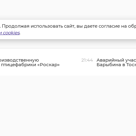
s. Продолжая использовать сайт, вы даете согласие на о
 cookies
.
оизводственную
21:44
Аварийный учас
 птицефабрики «Роскар»
Барыбина в Тос
ском районе подключили
отремонтировал
движения