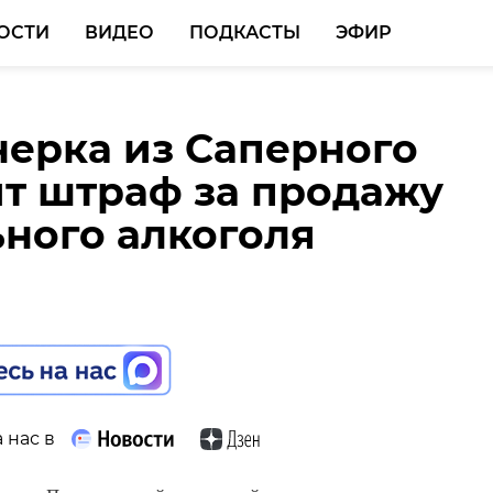
ОСТИ
ВИДЕО
ПОДКАСТЫ
ЭФИР
ерка из Саперного
тный сюрприз в
т штраф за продажу
х альбомах испортил
ного алкоголя
ой 9 класса в Гатчине
 нас в
 нас в