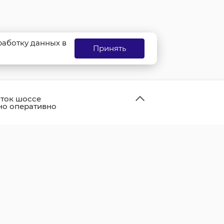
бработку данных в
Принять
ток шоссе
но оперативно
и и открыли для