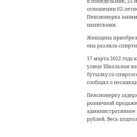
В понедельник, 25 
Ркуоводитель Лете
отношении 62-летн
рассказала о непр
Пенсионерка заним
девятиклассников и
напитками.
альбомы на выпуск
Женщина приобрела 
"Их стыдно показат
0:00
/ 0:00
она разлила спиртн
рекламы и речи не 
Видео: РИА Новости
жалуется она.
17 марта 2022 года
улице Школьная жи
По ее словам, в Га
бутылку со спирто
Санкт-Петербурга а
Брифин
сообщил о несанкц
обнаружилось огром
ситуаци
Пенсионерку задер
"Ркуоводитель Лете
розничной продаже
выявленного, доба
26 июля 2022, 12:46
административное 
Фотограф, отмечает
рублей. Весь подпо
что это - типограф
прислала сама фото