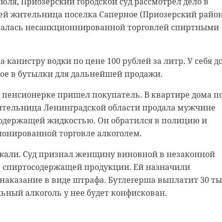
июля, Приозерский городской суд рассмотрел дело в
ратуры Рима Евгенььевна. Читательница 47channel
ей жительница поселка Саперное (Приозерский район
иятном сюрпризе, который поджидал родителей
алась несанкционнированной торговлей спиртными
з Гатчины (Ленинградская область), заказавших
ной.
канистру водки по цене 100 рублей за литр. У себя д
ь даже родственникам, а о том, чтобы использовать д
ое в бутылки для дальнейшей продажи.
идет. Праздник испорчен, деньги выброшены на ветер"
/Минобороны РФ
 к пенсионерке пришел покупатель. В квартире дома п
тельница Ленинградской области продала мужчине
тчине родители девятиклассников заказали у фотографа
содержащей жидкостью. Он обратился в полицию и
льбомы на выпускной. Однако в уже готовой продукц
г Минобороны о
ионированной торговле алкоголем.
ное количество ошибок - опечаток.
и на Украине 26 июля
жали. Суд признал женщину виновной в незаконной
ратуры Рима Евгенььевна" - это лишь малая часть
 спиртосодержащей продукции. Ей назначили
вила наша читательница.
наказание в виде штрафа. Бутлегерша выплатит 30 ты
 наша читательница, своей вины не признала и заяви
льный алкоголь у нее будет конфискован.
ский брак. Там же ответили, что макет с опечатками и
граф.