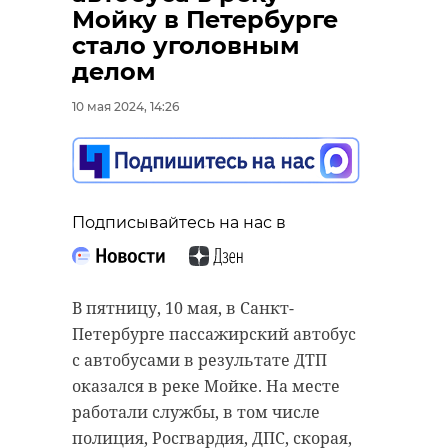
Эстонии смотрели
Мойку в Петербурге
концерт в честь Дня
стало уголовным
Победы в
делом
Ивангороде
10 мая 2024, 14:26
Подписывайтесь на нас в
10 мая 2024, 12:53
В деревне Чудской Бор
Подписывайтесь на нас в
(Тосненский район Ленинградской
Подписывайтесь на нас в
области) в пятницу, 10 мая, на
мемориальном кладбище с
почестями предали земле останки
В пятницу, 10 мая, в Санкт-
В минувший четверг, 9 мая, во
191 воинов Красной армии.
Петербурге пассажирский автобус
всех регионах России проходили
с автобусами в результате ДТП
торжественно-праздничные
Их нашли поисковые отряды из
оказался в реке Мойке. На месте
мероприятия в честь 79
нескольких регионов во время
работали службы, в том числе
годовщины Победы в Великой
проведения поисковой
полиция, Росгвардия, ДПС, скорая,