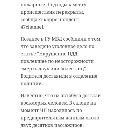
Отечественной войне. Дань
экспедиции "Любань-2024".
пожарные. Подходы к месту
памяти защитникам Отечества
происшествия перекрыты,
Как рассказали 47channel
отдавали также и в Санкт-
сообщает корреспондент
поисковики, получилось
Петербурге и Ленинградской
47channel.
выяснить имена и личные данные
области.
трех красноармейцев.
Позднее в ГУ МВД сообщили о том,
В 47 регионе утром к мемориалам
Родственников нашли у двоих из
что заведено уголовное дело по
возложили цветы и венки,
них.
статье "Нарушение ПДД,
прошли акции и памятные
повлекшее по неосторожности
мероприятия, парады, выставки
смерть двух или более лиц".
военной техники, концерты. День
Водителя доставили в отделение
Победы отмечали также в
полиции.
Кингисеппском районе. Так, у стен
Ивангородской крепости
Известно, что из автобуса достали
развернулся масштабный
восьмерых человек. В салоне на
концерт, который радовал не
момент ЧП находилось по
только жителей и гостей города,
предварительным данным около
но и жителей эстонского города
двух десятков пассажиров.