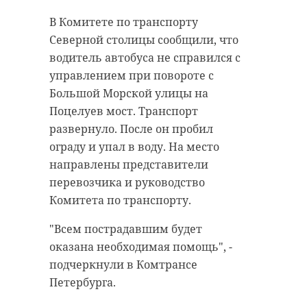
Нарва на другой стороне реки.
В Комитете по транспорту
На фото и видео, которые
Северной столицы сообщили, что
публиковались в Сети, заметно,
водитель автобуса не справился с
как тысячи жителей Эстонии
управлением при повороте с
заполонили береговую линию,
Большой Морской улицы на
наслаждаясь вместе с
Поцелуев мост. Транспорт
ивангородцами концертом
развернуло. После он пробил
"Берега Победы", который
ограду и упал в воду. На место
проводился в честь 79 годовщины
направлены представители
Победы в Великой Отечественной
перевозчика и руководство
войне.
Комитета по транспорту.
Жители
эстонской
"Всем пострадавшим будет
Нарвы
оказана необходимая помощь", -
заполонили
береговую
подчеркнули в Комтрансе
линию, чтобы
Петербурга.
послушать