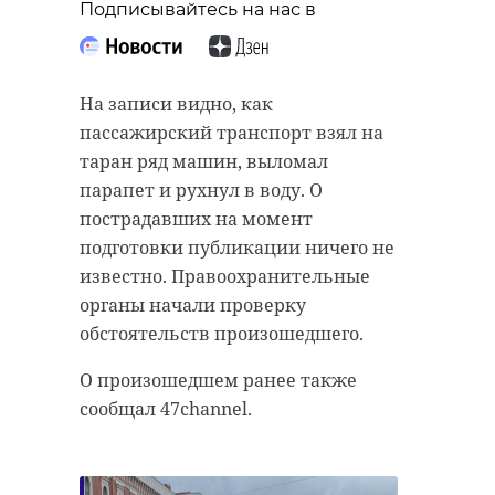
Подписывайтесь на нас в
На записи видно, как
пассажирский транспорт взял на
таран ряд машин, выломал
Примечательно, что подобная
парапет и рухнул в воду. О
ситуация с антироссийской
пострадавших на момент
провокацией была также и год
подготовки публикации ничего не
назад. Однако все это не помешало
известно. Правоохранительные
жителям Нарвы насладиться
органы начали проверку
концертом вместе с жителями и
обстоятельств произошедшего.
гостями Ивангорода.
О произошедшем ранее также
сообщал 47channel.