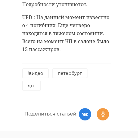
эстонской Нарвы. Фото: ЛенТВ24
Подробности уточняются.
UPD.: На данный момент известно
о 4 погибших. Еще четверо
находятся в тяжелом состоянии.
Всего на момент ЧП в салоне было
15 пассажиров.
!видео
петербург
Праздничный концерт на берегу
дтп
Нарвы 9 мая 2024 в Ивангороде. Вид из
эстонской Нарвы. Фото: ЛенТВ24
Фото: Александр
Поделиться статьей:
ДроZденко/Telegram