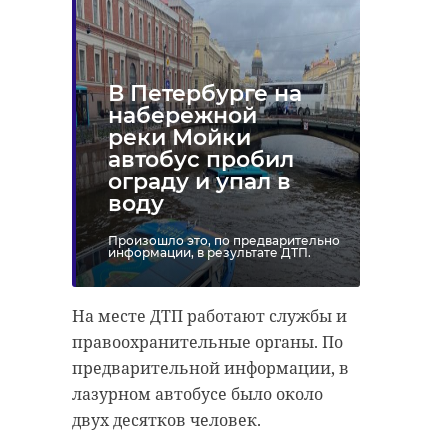
В Петербурге на
набережной
Праздничный концерт на берегу
реки Мойки
Нарвы 9 мая 2024 в Ивангороде. Вид из
автобус пробил
эстонской Нарвы. Фото: ЛенТВ24
ограду и упал в
воду
Произошло это, по предварительно
информации, в результате ДТП.
На месте ДТП работают службы и
правоохранительные органы. По
предварительной информации, в
лазурном автобусе было около
Праздничный концерт на берегу
двух десятков человек.
Нарвы 9 мая 2024 в Ивангороде. Вид из