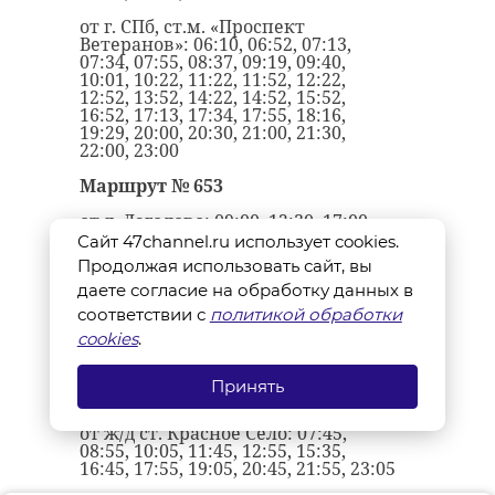
от г. СПб, ст.м. «Проспект
Ветеранов»: 06:10, 06:52, 07:13,
07:34, 07:55, 08:37, 09:19, 09:40,
10:01, 10:22, 11:22, 11:52, 12:22,
12:52, 13:52, 14:22, 14:52, 15:52,
16:52, 17:13, 17:34, 17:55, 18:16,
19:29, 20:00, 20:30, 21:00, 21:30,
22:00, 23:00
Маршрут № 653
от д. Лаголово: 09:00, 12:30, 17:00,
21:00
Сайт 47channel.ru использует cookies.
Продолжая использовать сайт, вы
от г. Ломоносов, вокзал: 07:00,
11:00, 15:00, 19:00
даете согласие на обработку данных в
соответствии с
политикой обработки
Маршрут №
479
cookies
.
от д. Ретселя: 07:05, 08:15, 09:25,
10:35, 12:15, 13:25, 16:05, 17:15,
Принять
18:25, 19:35, 21:15, 22:25
от ж/д ст. Красное Село: 07:45,
08:55, 10:05, 11:45, 12:55, 15:35,
16:45, 17:55, 19:05, 20:45, 21:55, 23:05