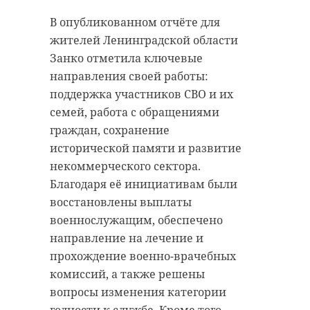
деревянный домик с
сокращено количество рейсов.
обогревателем.
Пассажирам рекомендуют заранее
В опубликованном отчёте для
проверять актуальное расписание
жителей Ленинградской области
и учитывать изменения при
Занко отметила ключевые
"В природе каждый
планировании поездок.
направления своей работы:
уважающий себя
поддержка участников СВО и их
Подробная
информация
о графике
самец кольчатой
семей, работа с обращениями
движения размещена на портале
нерпы стремится
граждан, сохранение
"Ладога" на сайте
обзавестись
исторической памяти и развитие
transport47.ru/map.
некоммерческого сектора.
релаксационным
01.01.2026
Благодаря её инициативам были
подснежным
восстановлены выплаты
Маршрут № 888
убежищем для
военнослужащим, обеспечено
укрытия от ветра,
от д. Извара: 05:10, 13:20, 16:30,
направление на лечение и
17:30
осадков и морозов.
прохождение военно-врачебных
от г. СПб, ст. м. «Автово»: 10:00,
Ну и мы решили
17:00, 19:00, 21:00
комиссий, а также решены
предоставить
вопросы изменения категории
друзьям просторное
годности к службе. Кроме того,