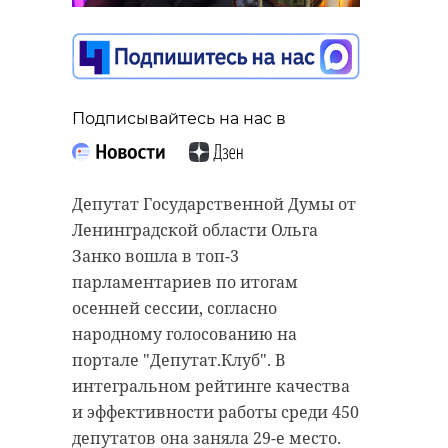
работают, Шлиссик
исследует
территорию в
поисках вкусняшек
Подписывайтесь на нас в
31 декабря 2025, 11:04
Подписывайтесь на нас в
Депутат Государственной Думы от
Ленинградской области Ольга
Подписывайтесь на нас в
Комитет по транспорту
Занко вошла в топ-3
Ленинградской области сообщил о
парламентариев по итогам
корректировках в работе
осенней сессии, согласно
В Фонде друзей балтийской нерпы
автобусных маршрутов в период
народному голосованию на
(Репино, Санкт-Петербург) готовят
новогодних каникул.
портале "Депутат.Клуб". В
новогодний подарок для
интегральном рейтинге качества
ластоногих "коллег". Так, Крошику
С 1 по 11 января на ряде
и эффективности работы среди 450
и Шлиссику хотят преподнести
направлений будет временно
депутатов она заняла 29-е место.