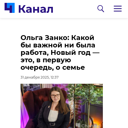
Жителей Ленобласти
Ольга Занко: Какой
предупредили об
бы важной ни была
изменениях в
работа, Новый год —
расписании
это, в первую
маршрутов на
очередь, о семье
новогодних
31 декабря 2025, 12:37
0:00
/ 0:00
выходных
Фото и видео: Спасение тюленей 699-23-
99
31 декабря 2025, 10:09
Пока двуногие