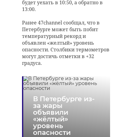
будет уехать в 10:50, а обратно в
вероятность, что у
Фото: Pxhere.com
13:00.
пострадавшего будут
рвотные позывы.
Ранее 47channel сообщал, что в
Петербурге может быть побит
санкт-петербург
Чтобы у человека не
температурный рекорд и
запал язык, чтобы он
доставка еды
курьер
объявлен «желтый» уровень
не захлебнулся
опасности. Столбики термометров
топор
могут достичь отметки в +32
рвотой, надо
градуса.
перевести его в
боковое безопасное
Поделиться статьей:
положение"
— порекомендовал
В Петербурге из-
специалист.
за жары
объявили
«жёлтый»
уровень
Обморок обычно длится от пары до
опасности
десятка секунд. Важно дать