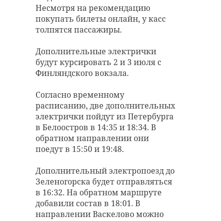
полицию, злоумышленника
Несмотря на рекомендацию
его в тень или более прохладное
задержали. На него завели
покупать билеты онлайн, у касс
место. Ковалев также отметил,
уголовное дело. Объяснить свое
толпятся пассажиры.
что важно не переусердствовать –
поведение мужчина не смог.
не стоит класть пострадавшего
Дополнительные электрички
прямо под кондиционер, есть риск
будут курсировать 2 и 3 июля с
получения переохлаждения.
В Пушкине
Финляндского вокзала.
водитель сбил
Если пострадавший без сознания,
собаку и
Согласно временному
в первую очередь нужно
скрылся с места
расписанию, две дополнительных
проверить дыхание. Если он
аварии — его
электрички пойдут из Петербурга
дышит, то переложить его на бок
нашли
в Белоостров в 14:35 и 18:34. В
и контролировать дыхание.
полицейские
обратном направлении они
поедут в 15:50 и 19:48.
Сегодня днем 1 июля на дороге в
Пушкине от водителя пострадала
собака. По словам очевидцев, на
Дополнительный электропоезд до
животное намерено наехал водитель у
"При солнечном
дома на Железнодорожной улице.
Зеленогорска будет отправляться
Подозреваемый сделал опасный
ударе, когда страдает
маневр в сторону животного, когда
в 16:32. На обратном маршруте
собака бежала по обочине на
автомобильной стоянке.
центральная нервная
добавили состав в 18:01. В
направлении Васкелово можно
система, повышается