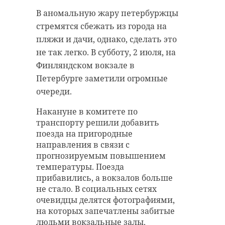
В аномальную жару петербуржцы
Спасатель международного
стремятся сбежать из города на
класса, руководитель Школы
За доставку еды 41-летний
пляжи и дачи, однако, сделать это
безопасности WST Сергей Ковалев
петербуржец расплачивался
не так легко. В субботу, 2 июля, на
рассказал изданию "Газета.ру",
угрозами и топором. Мужчина
Финляндском вокзале в
как оказать первую помощь
дважды заказывал доставку еды и
Петербурге заметили огромные
человеку, у которого солнечный
вместо оплаты угрожал курьерам
очереди.
удар.
топором. Об этом 47channel
Накануне в комитете по
сообщил источник в
транспорту решили добавить
Спасатель рассказал, что
правоохранительных органах.
поезда на пригородные
симптомами солнечного удара
направления в связи с
являются: сильная слабость,
Мужчина, проживающий на
прогнозируемым повышением
головокружение, шум в ушах,
Богатырском проспекте, делал
температуры. Поезда
«мушки» или потемнение в глазах
таким образом заказ дважды – 28 и
прибавились, а вокзалов больше
и обморок.
30 июня. Угрожая расправой,
не стало. В социальных сетях
мужчина нагло забирал заказы.
очевидцы делятся фотографиями,
Первое, что необходимо сделать в
на которых запечатлены забитые
случае, когда человеку рядом с
После жалобы курьеров в
людьми вокзальные залы.
вами стало плохо – это перенести