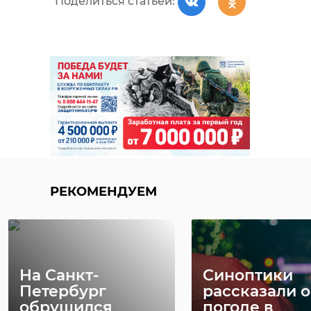
Поделиться статьей:
обернуть ее в ткань.
После этого можно
прикладывать ее к
внутренней части
бедра, подмышкам,
затылку — именно в
этих местах
пролегают крупные
магистральные
сосуды: так вы
РЕКОМЕНДУЕМ
охладите кровь, а она
поможет наладить
терморегуляцию во
всем организме",
На Санкт-
Синоптики
— подчеркнул
Петербург
рассказали о
Ковалев.
обрушился
погоде в