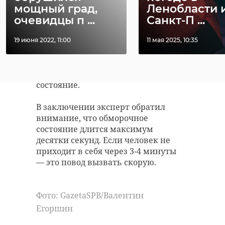
мощный град,
Ленобласти 
очевидцы п ...
Санкт-П ...
Еще один совет: важно пить
прохладную, но не ледяную воду.
19 июня 2022, 11:00
11 мая 2025, 10:35
Желательно минеральную,
немного, но часто. Ледяная вода
может вызвать рвоту и ухудшить
состояние.
В заключении эксперт обратил
внимание, что обморочное
состояние длится максимум
десятки секунд. Если человек не
приходит в себя через 3-4 минуты
— это повод вызвать скорую.
Фото: GazetaSPB/Валентин
Егоршин