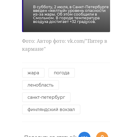
человеку максимальный приток
В субботу, 2 июля, в Санкт-Петербурге
введен «желтый» уровень опасности
кислорода, расстегнуть давящую
из-за жары. Об этом сообщили в
одежду и не создавать толпу
Смольном. В городе температура
воздуха достигает +32 градусов.
вокруг. После этих действий стоит
побрызгать на человека из
пульверизатора, делать
Фото: Автор фото: vk.com/"Питер в
обтирания тканью, смоченной в
кармане"
прохладной воде.
жара
погода
"Обтирать
ленобласть
пострадавшего льдом
санкт-петербург
— идея не лучшая.
Здесь нужен мягкий
финляндский вокзал
холод. Поэтому если у
вас есть бутылка со
льдом, то стоит