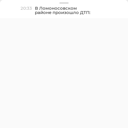
20:33
В Ломоносовском
районе произошло ДТП:
водитель «Газели»
потерял сознание