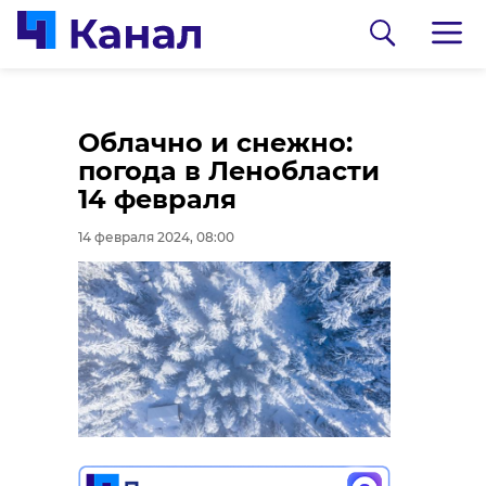
Студенты ЛГУ имени
Облачно и снежно:
Пушкина завоевали
погода в Ленобласти
золото на
14 февраля
международном
14 февраля 2024, 08:00
творческом конкурсе
14 февраля 2024, 07:16
0:00
/ 0:00
Пограничное управление ФСБ РФ по
Санкт-Петербургу и Ленобласти
В Ленобласти