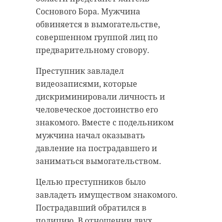
Студенты из
Ленобласть
Соснового Бора. Мужчина
Ленобласти
участвует в
обвиняется в вымогательстве,
участвуют в
студенческо
совершенном группой лиц по
финале
конкурсе «Т
предварительному сговору.
«Студенчес ...
ход»
Преступник завладел
17 мая 2021, 11:11
27 мая 2021, 12:23
видеозаписями, которые
дискриминировали личность и
человеческое достоинство его
знакомого. Вместе с подельником
мужчина начал оказывать
давление на пострадавшего и
заниматься вымогательством.
Целью преступников было
завладеть имуществом знакомого.
Пострадавший обратился в
полицию. В отношении двух