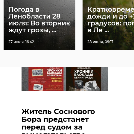
управления просят жителей
Выборгского и Кингисеппского
Погода в
Кратковрем
Ленобласти 28
дожди и до +
районов Ленинградской области
июля: Во вторник
градусов: по
сообщать о появлении у рубежей
ждут грозы, ...
в Ле ...
страны подозрительных лиц.
27 июля, 16:42
28 июля, 09:17
Житель Соснового
Бора предстанет
перед судом за
Фото: ЛГУ имени Пушкина