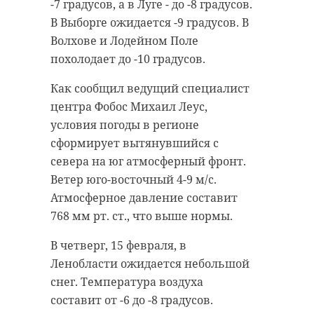
Кингисеппском районах выходцы
-7 градусов, а в Луге - до -8 градусов.
из стран Ближнего Востока и
Конкурс был посвящен 80-летию
В Выборге ожидается -9 градусов. В
Африки пытались проникнуть в
полного освобождения Ленинграда
Волхове и Лодейном Поле
Финляндию и Эстонию.
от фашисткой блокады.
похолодает до -10 градусов.
Экспозиция стала частью
Поймать нарушителей удалось
Как сообщил ведущий специалист
выставочной программы
Сотрудниками Пограничного
центра Фобос Михаил Леус,
Международного медиапроекта
управления ФСБ РФ по Санкт-
условия погоды в регионе
«Летопись Победы: из семейного
Петербургу и Ленобласти. Они
сформирует вытянувшийся с
архива».
проводили рейды по соблюдению
севера на юг атмосферный фронт.
административно-правовых
Как рассказали в пресс-службе
Ветер юго-восточный 4-9 м/с.
режимов, установленных на
ЛГУ имени Пушкина,
Атмосферное давление составит
государственной границе.
участниками проекта стали более
768 мм рт. ст., что выше нормы.
400 человек из регионов России и
В Выборгском районе были
В четверг, 15 февраля, в
других стран. Свои работы
задержаны трое выходцев из
Ленобласти ожидается небольшой
представили учащиеся и
стран Ближнего Востока. За
снег. Температура воздуха
сотрудники вузов, колледжей и
нарушение правил пограничного
составит от -6 до -8 градусов.
школ, а также журналисты,