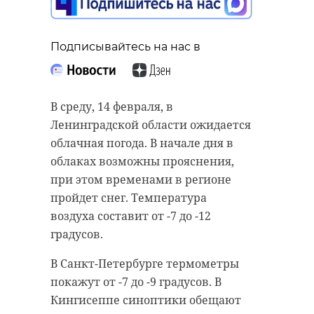
поймали 10
иностранцев,
пытавшихся
Подписывайтесь на нас в
нелегально пересечь
границу РФ
Подписывайтесь на нас в
14 февраля 2024, 06:55
В среду, 14 февраля, в
Ленинградской области ожидается
Студенты ЛГУ имени Пушкина
облачная погода. В начале дня в
стали победителями конкурса
облаках возможны прояснения,
международной выставки дизайн-
при этом временами в регионе
Подписывайтесь на нас в
проектов, творческих работ и
пройдет снег. Температура
иллюстрированных рассказов
воздуха составит от -7 до -12
«Хроники блокадного
градусов.
Десять иностранцев задержали в
Ленинграда». Мария Пименова и
Ленинградской области за
В Санкт-Петербурге термометры
Арслан Гомбоев завоевали золото
нарушения пограничного режима.
покажут от -7 до -9 градусов. В
в номинации «Дизайн и
Через границу в Выборгском и
Кингисеппе синоптики обещают
искусство».