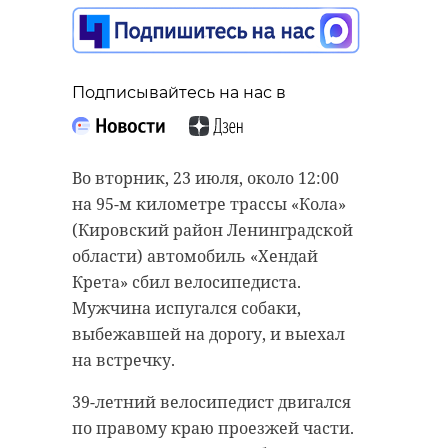
Подписывайтесь на нас в
Подписывайтесь на нас в
Подписывайтесь на нас в
В четверг, 25 июля, в
Во вторник, 23 июля, около 12:00
За семь месяцев 2024 года в суды
Ленинградской области обойдется
на 95-м километре трассы «Кола»
Ленинградской области пытались
без осадков. Солнечные лучи
(Кировский район Ленинградской
пронести 2 784 опасных предмета.
продолжат интенсивно
области) автомобиль «Хендай
Благодаря работе судебных
прогревать воздушные массы:
Крета» сбил велосипедиста.
приставов, граждане с
температура воздуха в регионе
Мужчина испугался собаки,
боеприпасами, оружием и
составит от +25 до +30 градусов.
выбежавшей на дорогу, и выехал
шокерами были остановлены.
на встречку.
В Санкт-Петербурге термометры
Специалисты регионального
покажут от +28 до +30 градусов. В
39-летний велосипедист двигался
УФССП изымали предметы,
Волхове и Кингисеппе ожидается
по правому краю проезжей части.