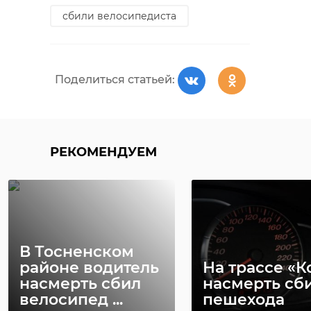
РЕКОМЕНДУЕМ
сбили велосипедиста
Поделиться статьей:
Буйного
Появились фото
обитателя
из квартиры в
захламленно
Казани, где
квартиры в
заперся муж ...
Казани зад ...
РЕКОМЕНДУЕМ
25 июня 2021, 13:01
25 июня 2021, 15:14
В Тосненском
районе водитель
На трассе «К
насмерть сбил
насмерть сб
велосипед ...
пешехода