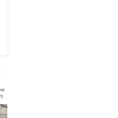
х
ия
У.