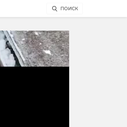
ПОИСК
а
а