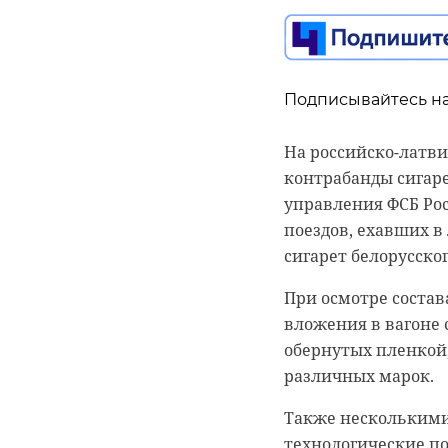
В ходе демонтажа г
предыдущих работ 
историческую точно
Подписывайтесь на
дополнительные ис
«Это позволит сохр
На российско-латв
наследия и сыграе
контрабанды сигар
зодчества Присвирь
управления ФСБ Рос
Комитете по сохран
поездов, ехавших в
сигарет белорусско
При осмотре соста
вложения в вагоне 
обернутых пленкой,
различных марок.
Также несколькими
технологические по