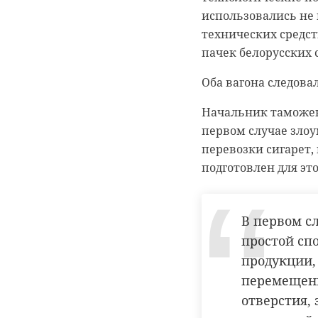
использовались не
технических средст
пачек белорусских 
Оба вагона следова
Начальник таможен
первом случае зло
перевозки сигарет,
подготовлен для эт
В первом с
простой сп
продукции,
перемещени
отверстия,