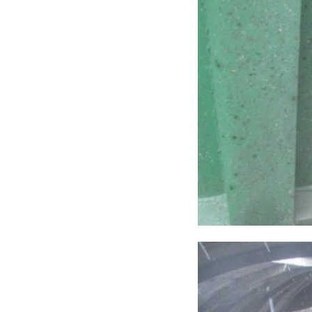
Фото: Комитет по с
гимрека