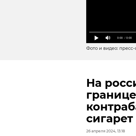
0:00
/ 0:00
Фото и видео: пресс
На росс
границе
Подписывайтесь на
контраб
На прошлой неделе 
на котором обсужд
сигарет
Богородицы в дерев
организации места 
26 апреля 2024, 13:18