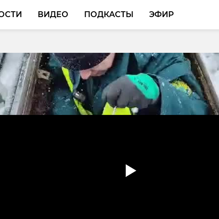
ОСТИ
ВИДЕО
ПОДКАСТЫ
ЭФИР
исты обсудили ход
ации церкви Рождеств
ицы в деревне Гимрек