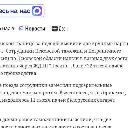
лавки церкви реставраторы обнаружили, что во время
были установлены 22 журавца. Чтобы восстановить
сть, специалистам потребуется провести
 нас в
следования и консультации с экспертами.
анить аутентичность и ценность объекта культурного
ийской границе за неделю выявили две крупные парт
т важную роль в сохранении памятников деревянного
ет. Сотрудники Псковской таможни и Пограничного
я для будущих поколений», - прокомментировали в
сии по Псковской области нашли в вагонах двух сост
ению культурного наследия Ленинградской области.
 Латвию через ЖДПП "Посинь", более 22 тысяч пачек
го производства.
ва поезда сотрудники заметили подозрительные
с подсолнечным шротом. Выяснилось, что в брикетах,
 находилось 11 тысяч пачек белорусских сигарет
 днями ранее таможенники выяснили, что две
лости одного вагона уже другого состава поезда