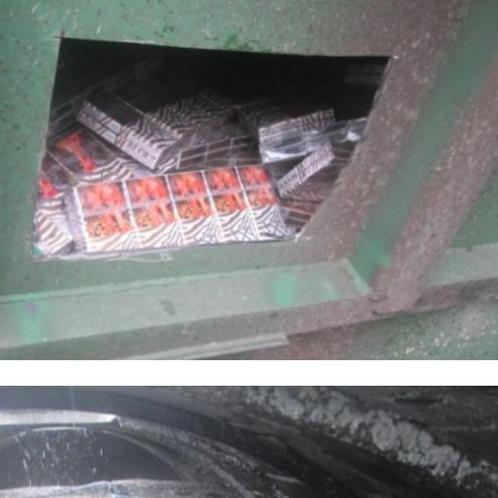
охранению культурного наследия Ленинградской обла
реставрация
церковь рождества богородицы