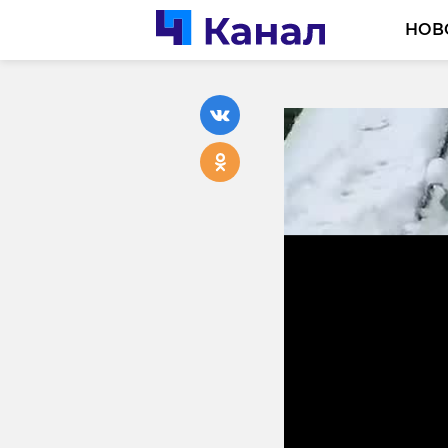
НОВ
Специал
реставр
Богород
26 апреля 2024, 13:12