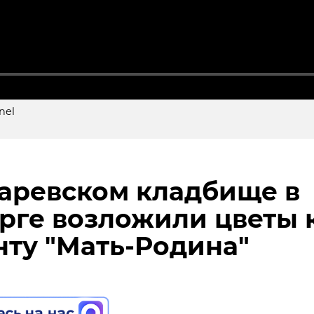
nel
я полиция СЗФО
аревском кладбище в
а Неве в Петербурге
рге возложили цветы 
лись "Адель" и "Пурга"
ту "Мать-Родина"
ал также мост