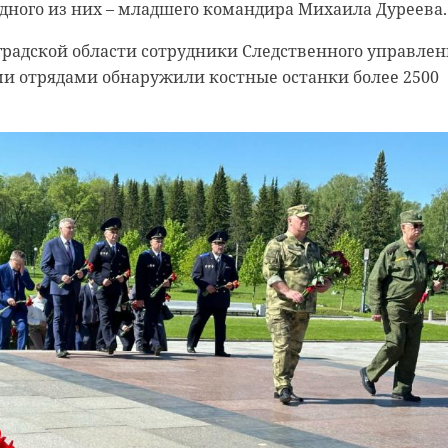
дного из них – младшего командира Михаила Дуреева.
я сотрудниками транспортной полиции проводится
нградской области сотрудники Следственного управле
иваются все обстоятельства произошедшего", -
ми отрядами обнаружили костные останки более 2500
щении, опубликованном на официальном канале
нспорте МВД России по Северо-Западному федерально