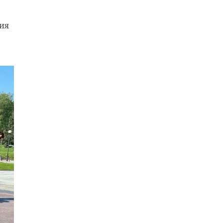
ния
му