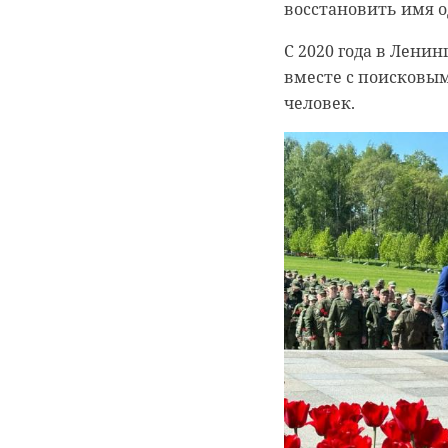
восстановить имя о
"В настоящее врем
С 2020 года в Лени
проверка, устанавл
вместе с поисковы
отмечается в сооб
человек.
Управления на тра
округу.