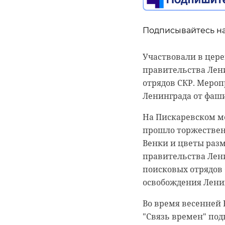
Подписывайтесь на
Подписывайтесь на
Участвовали в цер
Северо-Западная тр
правительства Лени
факту столкновения
отрядов СКР. Меро
В пятницу, 24 мая, 
Ленинграда от фаш
время туристическо
На Пискаревском ме
судов при развороте
прошло торжествен
опору Благовещенск
Венки и цветы раз
О произошедшем со
правительства Лени
линейного отдела М
поисковых отрядов 
освобождения Лени
По данным транспо
не выявлено. Оба т
Во время весенней 
опоре моста остали
"Связь времен" под
освидетельствован