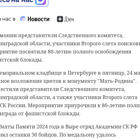
 нас в
 нас в
емонии представители Следственного комитета,
анспортная прокуратура сообщила о начале проверки
нградской области, участники Второго слета поисков
 теплоходов в Северной столице.
приятие посвятили 80-летию полного освобождения
в 01:30 на Неве в Петербурге столкнулись теплоходы. В
истской блокады.
й прогулки в районе Благовещенского моста одно из
мориальном кладбище в Петербурге в пятницу, 24 ма
 столкнулось с другим. Второй теплоход после врезалс
ное возложение цветов к монументу "Мать-Родина".
ого моста.
местили представители Следственного комитета,
общили в дежурную часть Санкт-Петербургского
нградской области, а также участники Второго слета
ВД России на водном транспорте.
СК России. Мероприятие приурочили к 80-летию полн
нграда от фашистской блокады.
ртной полиции СЗФО, пострадавших нет, водотечност
еплохода получили вмятины и царапины на боках, на
Вахты Памяти 2024 года в Выре отряд Академии СК РФ
сь следы от краски судна. Медицинское
нял останки 30 бойцов. По медальону удалось
ие капитанов не выявило алкогольного опьянения.