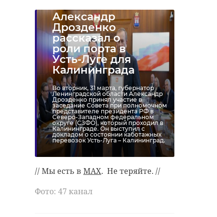
Александр
Дрозденко
рассказал о
роли порта в
Усть-Луге для
Калининграда
Во вторник, 31 марта, губернатор
Ленинградской области Александр
Дрозденко принял участие в
заседание Совета при полномочном
представителе президента РФ в
Северо-Западном федеральном
округе (СЗФО), который проходил в
Калининграде. Он выступил с
докладом о состоянии каботажных
перевозок Усть-Луга – Калининград.
// Мы есть в
MAX
. Не теряйте. //
Фото: 47 канал