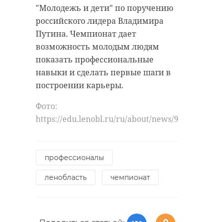
сформирована с учетом
"Молодежь и дети" по поручению
предложений жителей 47 региона.
российского лидера Владимира
Депутат подчеркнула, что
Путина. Чемпионат дает
рассчитывает на поддержку
возможность молодым людям
жителей и продолжение
показать профессиональные
совместной работы в составе
навыки и сделать первые шаги в
сильной команды.
построении карьеры.
Фото:
https://edu.lenobl.ru/ru/about/news/92830/
"Нам нужна сильная
команда в 47-м
регионе,
профессионалы
рассчитываю на
доверие
ленобласть
чемпионат
ленинградцев и на
продолжение
совместной работы!"