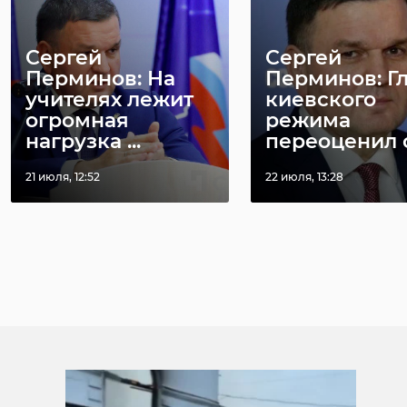
Сергей
Сергей
Перминов: На
Перминов: Г
учителях лежит
киевского
огромная
режима
нагрузка ...
переоценил с 
21 июля, 12:52
22 июля, 13:28