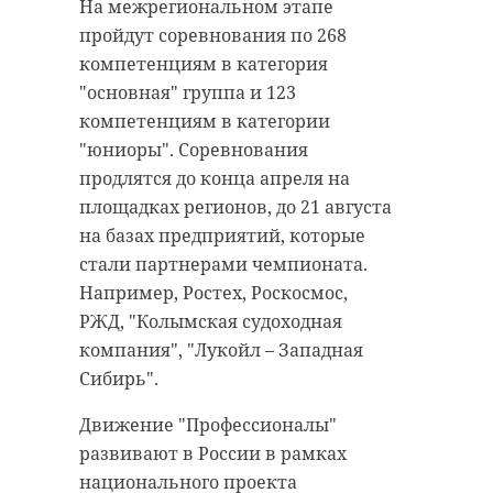
На межрегиональном этапе
Ленинградской области.
Как отметила Светлана Журова,
пройдут соревнования по 268
В Инженерном доме
само предварительное
компетенциям в категория
Петропавловской крепости
голосование в 2026 году пройдет в
"основная" группа и 123
открылась выставка, доступная
онлайн-формате с
компетенциям в категории
для всех желающих. В экспозиции
подтверждением через Госуслуги.
"юниоры". Соревнования
представлены подлинные
По ее словам, это - важный этап,
продлятся до конца апреля на
артефакты разных эпох, а также
где кандидаты могут заявить о
площадках регионов, до 21 августа
интерактивные и инклюзивные
себе и оценить свои возможности.
на базах предприятий, которые
модели. Посетители могут,
Подать заявку могут все, кто хочет
стали партнерами чемпионата.
например, потрогать макет
работать на развитие
Например, Ростех, Роскосмос,
крепости Орешек или собрать
Ленинградской области.
РЖД, "Колымская судоходная
собственную крепость из кубиков.
компания", "Лукойл – Западная
Также она сообщила, что 14
Сибирь".
Научная программа конгресса
апреля в Гатчине пройдет
продлится до 5 апреля.
региональный отчетный форум по
Движение "Профессионалы"
Народной программе партии. Она
развивают в России в рамках
была принята в 2021 году и
национального проекта