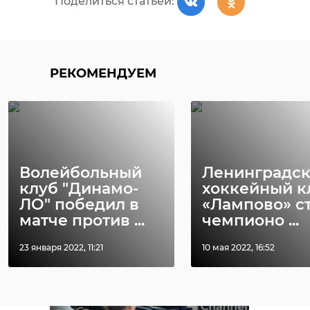
Поделиться статьей:
- отметила Светлана
Журова.
РЕКОМЕНДУЕМ
// Мы есть в
MAX
. Не теряйте. //
Фото:
https://lenobl.er.ru/activity/news/svetlana-
zhurova-my-navodim-poryadok-v-
sfere-nachisleniya-kommunalnyh-
Волейбольный
Ленинградс
platezhej-i-teper-u-antimonopolnoj-
клуб "Динамо-
хоккейный к
ЛО" победил в
«Лампово» с
sluzhby-est-vse-rychagi-chtoby-
матче против ...
чемпионо ...
presekat-eti-narusheniya
23 января 2022, 11:21
10 мая 2022, 16:52
ЭПГ-2026
единая россия