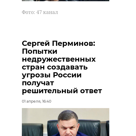
Поделиться статьей:
Фото: 47 канал
петербург
археология
Сергей Перминов:
Попытки
недружественных
Поделиться статьей:
стран создавать
угрозы России
получат
решительный ответ
РЕКОМЕНДУЕМ
01 апреля, 16:40
В Ленобласт