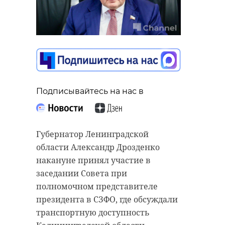
Капитальный
более 4500
ремонт на
пенсионеро
Среднеохтинском
получают до
проспекте Пете ...
...
01 августа 2019, 13:31
01 августа, 09:00
Подписывайтесь на нас в
Губернатор Ленинградской
области Александр Дрозденко
накануне принял участие в
заседании Совета при
полномочном представителе
президента в СЗФО, где обсуждали
транспортную доступность