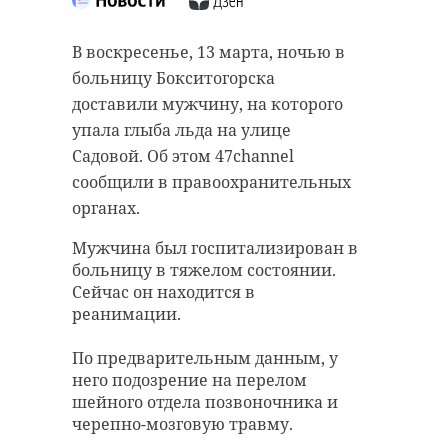
В ближайшие дни в Красном Селе
В воскресенье, 13 марта, ночью в
откроется новая поликлиника
больницу Бокситогорска
№93 на переулке Щуппа.
доставили мужчину, на которого
Медучреждение бережливого
упала глыба льда на улице
типа станет одним из
Садовой. Об этом 47channel
Подписывайтесь на нас в
крупнейших медцентров в городе
сообщили в правоохранительных
и будет принимать 600 пациентов
органах.
в смену. Об этом в воскресенье, 13
Мужчина был госпитализирован в
В субботу, 12 марта, в Telegram-
марта, сообщили в пресс-службе
больницу в тяжелом состоянии.
канале Александр Дрозденко
правительства Санкт-Петербурга.
Сейчас он находится в
поручил профильным комитетам
реанимации.
Поликлиника отлично оснащена,
регионального правительства и
в ней есть:
уполномоченным по правам
По предварительным данным, у
него подозрение на перелом
ребенка как следует разобраться в
- Отделения травматологии,
шейного отдела позвоночника и
причинах прекращения
хирургии, стоматологии,
черепно-мозговую травму.
реабилитации, лучевой
финансирования