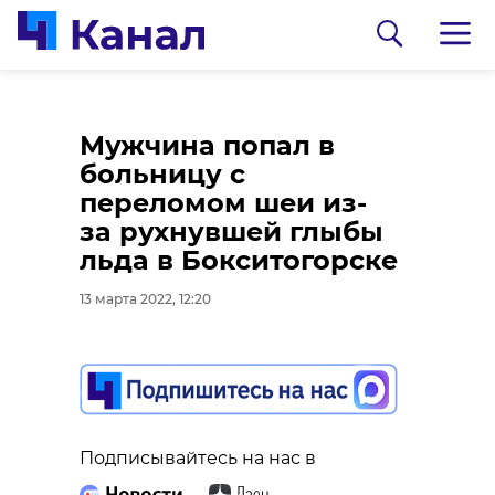
В Красном Селе
Александр
Мужчина попал в
откроется новая
Дрозденко поручил
больницу с
поликлиника,
разобраться в
переломом шеи из-
рассчитанная на 600
прекращении
за рухнувшей глыбы
пациентов в смену
финансирования
льда в Бокситогорске
благотворительного
13 марта 2022, 11:37
13 марта 2022, 12:20
фонда «Дикони»
13 марта 2022, 11:16
Подписывайтесь на нас в
Подписывайтесь на нас в