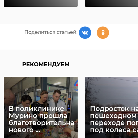
медучреждение
Поделиться статьей:
РЕКОМЕНДУЕМ
В поликлинике
Подросток н
Мурино прошла
пешеходном
благотворительная
переходе по
нового ...
под колеса са 