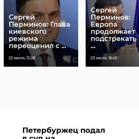
Сергей
Сергей
Перминов:
Перминов: Глава
Европа
киевского
продолжает
режима
подстрекать
переоценил с ...
...
22 июля, 13:28
23 июля, 16:45
Петербуржец подал
в суд на