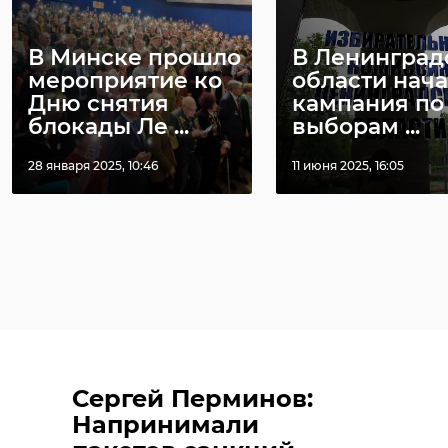
района
Бокситогорс
направили на
района шьют
В Минске прошло
В Ленинград
фрон ...
военных бала 
мероприятие ко
области нач
Дню снятия
кампания по
01 декабря 2022, 13:34
14 декабря 2022, 16:28
блокады Ле ...
выборам ...
28 января 2025, 10:46
11 июня 2025, 16:05
Сергей Перминов:
Напринимали