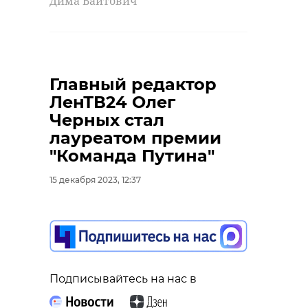
Дима Вайтович
дтп
колтуши
Главный редактор
ЛенТВ24 Олег
Черных стал
Поделиться статьей:
лауреатом премии
"Команда Путина"
15 декабря 2023, 12:37
Подписывайтесь на нас в
РЕКОМЕНДУЕМ