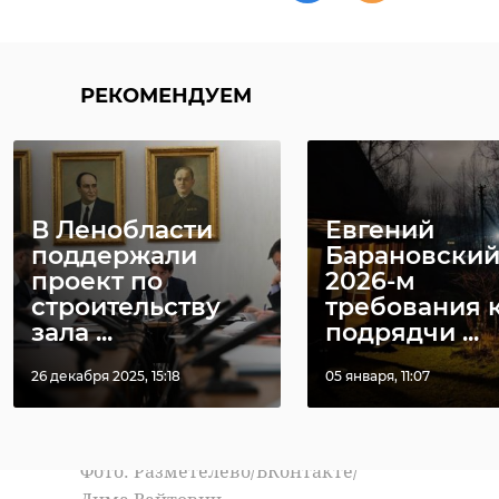
зажало, без ноги
увезли на скорой
Мария Михлина,
Поделиться статьей:
РЕКОМЕНДУЕМ
пользователь
"ВКонтакте" (ДТП и
ЧП Всеволожск и
ЛО)
В Ленобласти
Евгений
поддержали
Барановский
проект по
2026-м
строительству
требования 
зала ...
подрядчи ...
26 декабря 2025, 15:18
05 января, 11:07
Фото: Разметелево/ВКонтакте/