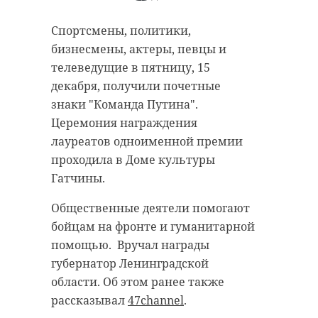
Спортсмены, политики,
бизнесмены, актеры, певцы и
телеведущие в пятницу, 15
декабря, получили почетные
Под Колтушами
знаки "Команда Путина".
произошло
Три легкову
Церемония награждения
утреннее ДТП -
столкнулись 
лауреатов одноименной премии
видео
КАДе - видео
проходила в Доме культуры
Гатчины.
16 октября 2020, 11:33
30 октября 2020, 13:52
Общественные деятели помогают
бойцам на фронте и гуманитарной
помощью. Вручал награды
губернатор Ленинградской
области. Об этом ранее также
рассказывал
47channel
.