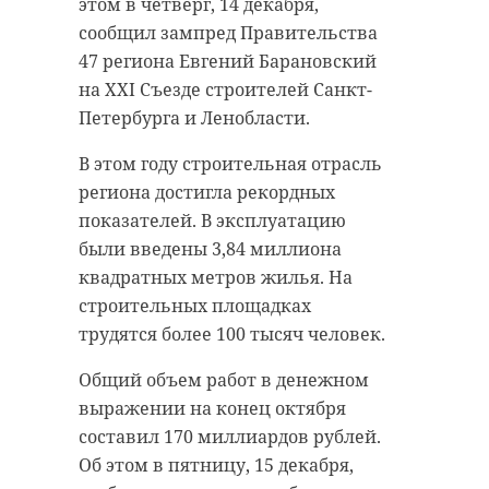
этом в четверг, 14 декабря,
канале «Цифра 47».
специалиста и 1 единица техники.
сообщил зампред Правительства
47 региона Евгений Барановский
Предварительно, 71-летний
В Ленинградской
на XXI Съезде строителей Санкт-
пенсионер на большегрузе выехал
Петербурга и Ленобласти.
области
на встречную по ход движения
последовательно
полосу, где столкнулся с другой
В этом году строительная отрасль
проводятся работы
фурой. От удара его зажало. После
региона достигла рекордных
по устранению
в грузовики врезались еще две
показателей. В эксплуатацию
машины.
цифрового
были введены 3,84 миллиона
неравенства. В 2023
квадратных метров жилья. На
По словам очевидцев, у пожилого
году в 10 сёлах и
строительных площадках
водителя сильно пострадала нога.
деревнях построены
трудятся более 100 тысяч человек.
Его доставили в больницу
вышки связи 4G.
Всеволожска.
Общий объем работ в денежном
Андрей Сытник,
выражении на конец октября
В полиции устанавливают
председатель
составил 170 миллиардов рублей.
обстоятельства произошедшего.
комитета
Об этом в пятницу, 15 декабря,
цифрового развития