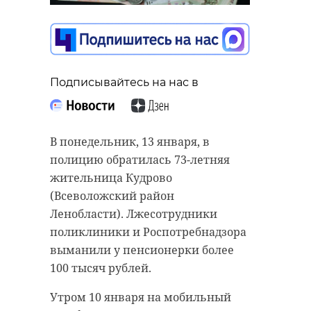
Подписывайтесь на нас в
Подписывайтесь на нас в
Подписывайтесь на нас в
Росреестр Ленинградской области
В понедельник, 13 января, в
зарегистрировал новый
полицию обратилась 73-летняя
физкультурно-оздоровительный
После получения сообщения о
жительница Кудрово
комплекс с бассейном во
подтоплении в СНТ "Возрождение"
(Всеволожский район
Всеволожске на 4-й линии.
(Кингисеппский район
Ленобласти). Лжесотрудники
Ленинградской области)
поликлиники и Роспотребнадзора
Комплекс занимает 6186,3
специалисты Роспотребнадзора
выманили у пенсионерки более
квадратных метров и будет
провели обследование
100 тысяч рублей.
важной частью спортивной
территории. Выяснилось, что к
инфраструктуры 47 региона,
Утром 10 января на мобильный
полудню вода затопила один