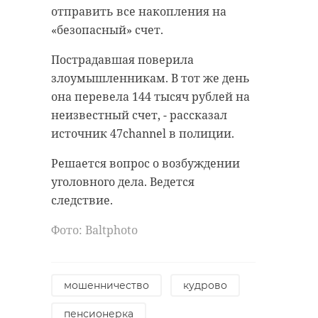
Ленинградской области,
отправить все накопления на
подчеркнули в Управлении.
«безопасный» счет.
Пострадавшая поверила
злоумышленникам. В тот же день
она перевела 144 тысяч рублей на
Река Луга
подтопила
неизвестный счет, - рассказал
участки и
источник 47channel в полиции.
дорогу в СНТ
"Возрождение"
Решается вопрос о возбуждении
уголовного дела. Ведется
В СНТ "Возрождение" (Кингисеппский
район) река Луга вышла из берегов,
следствие.
затопив участки и дорогу.
Подтопление затронуло несколько
частных домов. Ситуация находится
Фото: Вaltphoto
под контролем спасателей и районной
администрации, рассказали 47channel
в Аварийно-спасательной службе
Ленинградской области.
мошенничество
кудрово
Фото: Комитет правопорядка и
пенсионерка