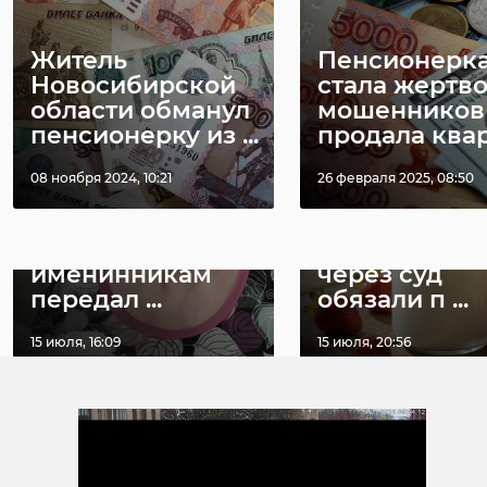
Житель
Пенсионерк
РЕКОМЕНДУЕМ
Новосибирской
стала жертв
области обманул
мошенников
пенсионерку из ...
продала кварт
08 ноября 2024, 10:21
26 февраля 2025, 08:50
В Кингисеппском
В Лужском
районе
районе
ветеранам-
предприним
именинникам
через суд
передал ...
обязали п ...
15 июля, 16:09
15 июля, 20:56