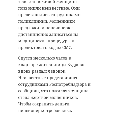
уверены специалисты.
телефон пожилой женщины
жилой дом и 15 приусадебных
позвонили неизвестные. Они
участков.
Проект создан для развития
представились сотрудниками
спорта и предоставления
Жители СНТ отказались от
поликлиники. Мошенники
комфортных условий для занятий
эвакуации, сообщили в местной
предложили пенсионерке
физкультурой и плаванием.
администрации.
дистанционно записаться на
Новый объект будет открыт для
медицинские процедуры и
всех желающих вести активный
По итогам проверки
продиктовать код из СМС.
образ жизни.
Роспотребнадзор потребует от
районной администрации
Спустя несколько часов в
Фото: https://t.me/rosreestr47/2325
провести очистку и дезинфекцию
квартире жительницы Кудрово
территории для профилактики
вновь раздался звонок.
возможных заболеваний.
Неизвестные представились
росреестр
всеволожск
сотрудниками Роспотребнадзора и
Вопросы санитарно-
сообщили, что пожилая женщина
эпидемиологической
стала жертвой мошенников.
безопасности остаются под
Поделиться статьей:
Чтобы сохранить деньги,
контролем Роспотребнадзора
пенсионерке требовалось